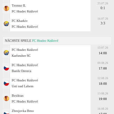
23.07.26
Tromso IL
0:1
FC Hradec Králové
16.07.26
FC Kharkiv
3:3
FC Hradec Králové
NÄCHSTE SPIELE
FC Hradec Králové
13.07.26
FC Hradec Králové
14:00
Karlsruher SC
09.08.26
FC Hradec Králové
17:00
Banik Ostrava
12.08.26
FC Hradec Králové
18:00
Usti nad Labem
13.08.26
Besiktas
19:00
FC Hradec Králové
16.08.26
Zbrojovka Brno