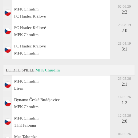
02.06.20
MFK Chrudim
2:2
FC Hradec Králové
23.08.19
FC Hradec Králové
2:0
MFK Chrudim
21.04.19
FC Hradec Králové
3:1
MFK Chrudim
LETZTE SPIELE
MFK Chrudim
23.05.26
MFK Chrudim
2:1
Lisen
16.05.26
Dynamo České Budějovice
1:2
MFK Chrudim
12.05.26
MFK Chrudim
2:0
1.FK Pribram
06.05.26
Mas Taborsko