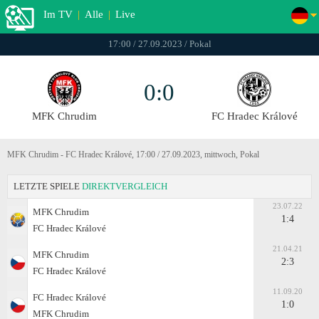
Im TV
|
Alle
|
Live
17:00 / 27.09.2023 / Pokal
0:0
MFK Chrudim
FC Hradec Králové
MFK Chrudim - FC Hradec Králové, 17:00 / 27.09.2023, mittwoch, Pokal
LETZTE SPIELE
DIREKTVERGLEICH
23.07.22
MFK Chrudim
1:4
FC Hradec Králové
21.04.21
MFK Chrudim
2:3
FC Hradec Králové
11.09.20
FC Hradec Králové
1:0
MFK Chrudim