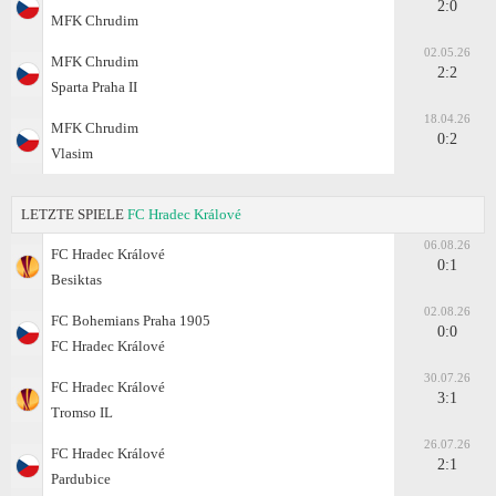
2:0
MFK Chrudim
02.05.26
MFK Chrudim
2:2
Sparta Praha II
18.04.26
MFK Chrudim
0:2
Vlasim
LETZTE SPIELE
FC Hradec Králové
06.08.26
FC Hradec Králové
0:1
Besiktas
02.08.26
FC Bohemians Praha 1905
0:0
FC Hradec Králové
30.07.26
FC Hradec Králové
3:1
Tromso IL
26.07.26
FC Hradec Králové
2:1
Pardubice