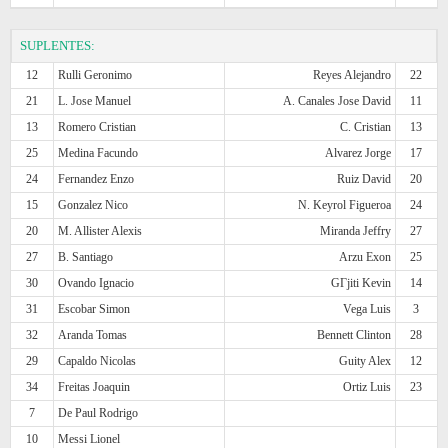
SUPLENTES:
12
Rulli Geronimo
Reyes Alejandro
22
21
L. Jose Manuel
A. Canales Jose David
11
13
Romero Cristian
C. Cristian
13
25
Medina Facundo
Alvarez Jorge
17
24
Fernandez Enzo
Ruiz David
20
15
Gonzalez Nico
N. Keyrol Figueroa
24
20
M. Allister Alexis
Miranda Jeffry
27
27
B. Santiago
Arzu Exon
25
30
Ovando Ignacio
GГјiti Kevin
14
31
Escobar Simon
Vega Luis
3
32
Aranda Tomas
Bennett Clinton
28
29
Capaldo Nicolas
Guity Alex
12
34
Freitas Joaquin
Ortiz Luis
23
7
De Paul Rodrigo
10
Messi Lionel