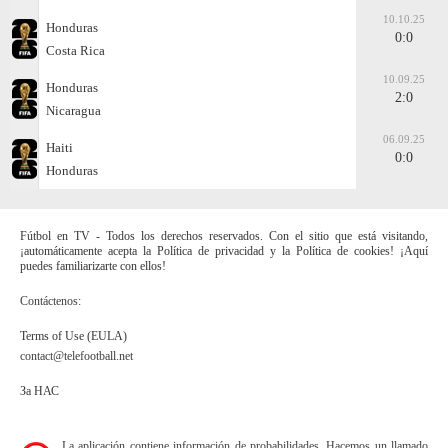
10.10.25
Honduras
0:0
Costa Rica
10.09.25
Honduras
2:0
Nicaragua
06.09.25
Haiti
0:0
Honduras
Fútbol en TV - Todos los derechos reservados. Con el sitio que está visitando,
¡automáticamente acepta la Política de privacidad y la Política de cookies! ¡Aquí
puedes familiarizarte con ellos!
Contáctenos:
Terms of Use (EULA)
contact@telefootball.net
За НАС
La aplicación contiene información de probabilidades. Hacemos un llamado