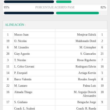
95%
PORCENTAJE ACIERTO PASE
82%
ALINEACIÓN
:
1
Musso Juan
Menjivar Edrick
1
19
O. Nicolas
Maldonado Denil
2
6
M. Lisandro
M. Cristopher
6
28
Giay Agustin
S. Giancarlos
21
3
T. Nicolas
Rivas Rigoberto
7
11
L. Celso Giovani
Rodriguez Edwin
16
14
P. Exequiel
Arriaga Kervin
5
8
Barco Valentin
Rosales Joseph
8
22
M. Lautaro
Palma Luis
10
16
Almada Thiago
M. Arguijo Dereck
18
Alessandro
17
S. Giuliano
Benguche Jorge
9
Coach: L. Scaloni
Coach: R. Rueda