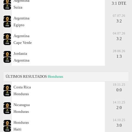
Argentina
3:1 DTE
Suiza
07.07.26
Argentina
3:2
Egipto
04.07.26
Argentina
3:2
Cape Verde
28.06.26
Jordania
1:3
Argentina
ÚLTIMOS RESULTADOS
Honduras
19.11.25
Costa Rica
0:0
Honduras
14.11.25
Nicaragua
2:0
Honduras
14.10.25
Honduras
3:0
Haiti