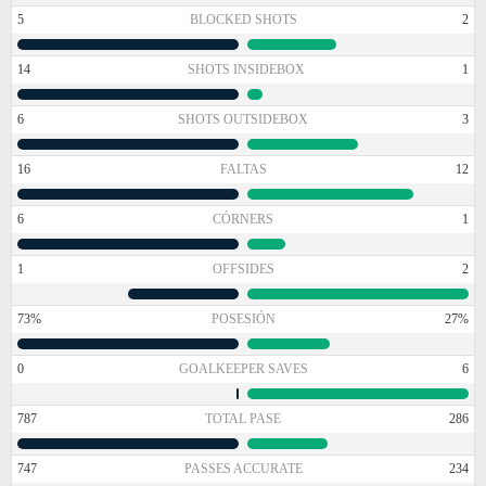
5
BLOCKED SHOTS
2
14
SHOTS INSIDEBOX
1
6
SHOTS OUTSIDEBOX
3
16
FALTAS
12
6
CÓRNERS
1
1
OFFSIDES
2
73%
POSESIÓN
27%
0
GOALKEEPER SAVES
6
787
TOTAL PASE
286
747
PASSES ACCURATE
234