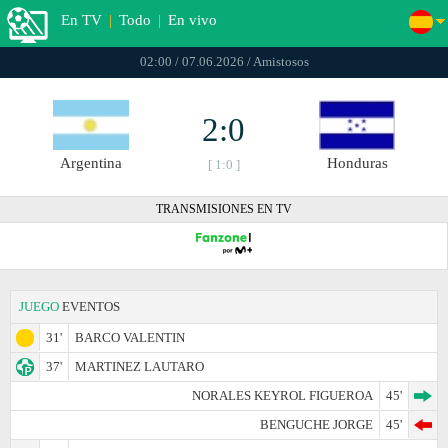
En TV
|
Todo
|
En vivo
02:00 / 07.06.2026 / Amistosos
2:0
Argentina
Honduras
[ 1:0 ]
TRANSMISIONES EN TV
JUEGO
EVENTOS
31'
BARCO VALENTIN
37'
MARTINEZ LAUTARO
NORALES KEYROL FIGUEROA
45'
BENGUCHE JORGE
45'