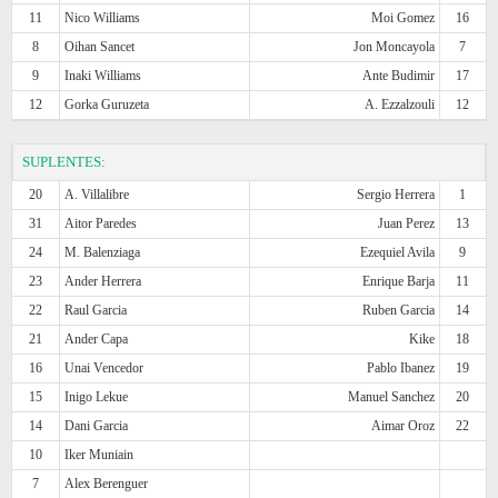
11
Nico Williams
Moi Gomez
16
8
Oihan Sancet
Jon Moncayola
7
9
Inaki Williams
Ante Budimir
17
12
Gorka Guruzeta
A. Ezzalzouli
12
SUPLENTES:
20
A. Villalibre
Sergio Herrera
1
31
Aitor Paredes
Juan Perez
13
24
M. Balenziaga
Ezequiel Avila
9
23
Ander Herrera
Enrique Barja
11
22
Raul Garcia
Ruben Garcia
14
21
Ander Capa
Kike
18
16
Unai Vencedor
Pablo Ibanez
19
15
Inigo Lekue
Manuel Sanchez
20
14
Dani Garcia
Aimar Oroz
22
10
Iker Muniain
7
Alex Berenguer