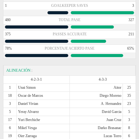
1
GOALKEEPER SAVES
3
480
TOTAL PASE
327
375
PASSES ACCURATE
211
78%
PORCENTAJE ACIERTO PASE
65%
ALINEACIÓN
:
4-2-3-1
4-3-3
1
Unai Simon
Aitor
25
18
Oscar de Marcos
Diego Moreno
35
3
Daniel Vivian
A. Hernandez
23
5
Yeray Alvarez
David Garcia
5
17
Yuri Berchiche
Juan Cruz
3
6
Mikel Vesga
Darko Brasanac
8
19
Oier Zarraga
Lucas Torro
6