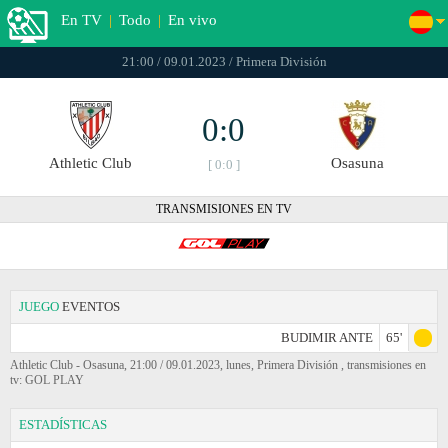
En TV
|
Todo
|
En vivo
21:00 / 09.01.2023 / Primera División
0:0
Athletic Club
Osasuna
[ 0:0 ]
TRANSMISIONES EN TV
JUEGO
EVENTOS
BUDIMIR ANTE
65'
Athletic Club - Osasuna, 21:00 / 09.01.2023, lunes, Primera División , transmisiones en
tv: GOL PLAY
ESTADÍSTICAS