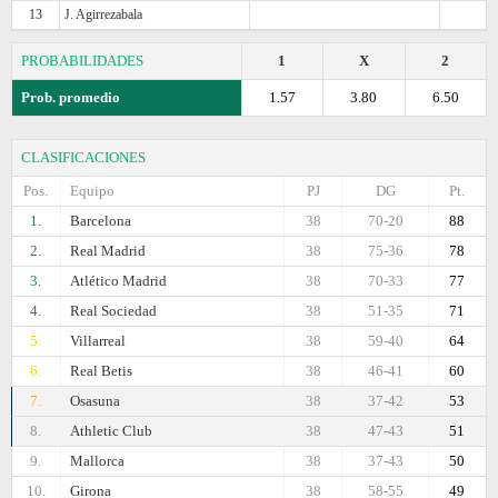
13
J. Agirrezabala
PROBABILIDADES
1
X
2
Prob. promedio
1.57
3.80
6.50
CLASIFICACIONES
Pos.
Equipo
PJ
DG
Pt.
1.
Barcelona
38
70-20
88
2.
Real Madrid
38
75-36
78
3.
Atlético Madrid
38
70-33
77
4.
Real Sociedad
38
51-35
71
5.
Villarreal
38
59-40
64
6.
Real Betis
38
46-41
60
7.
Osasuna
38
37-42
53
8.
Athletic Club
38
47-43
51
9.
Mallorca
38
37-43
50
10.
Girona
38
58-55
49