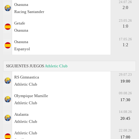
24.07.26
Osasuna
2:0
Racing Santander
23.05.26
Getafe
1:0
Osasuna
17.05.26
Osasuna
1:2
Espanyol
SIGUIENTES JUEGOS
Athletic Club
29.07.23
RS Gimnastica
19:00
Athletic Club
09.08.26
Olympique Marsille
17:30
Athletic Club
14.08.26
Atalanta
20:45
Athletic Club
22.08.26
Athletic Club
17:00