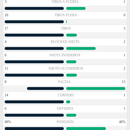
3
TIROS A PUERTA
1
10
TIROS FUERA
0
17
TIROS
3
4
BLOCKED SHOTS
2
6
SHOTS INSIDEBOX
1
11
SHOTS OUTSIDEBOX
2
8
FALTAS
13
14
CÓRNERS
1
6
OFFSIDES
1
60%
POSESIÓN
40%