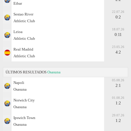
Eibar
22.07.26
Sestao River
0:2
Athletic Club
18.07.26
Leioa
0:11
Athletic Club
23.05.26
Real Madrid
4:2
Athletic Club
ÚLTIMOS RESULTADOS
Osasuna
05.08.26
Napoli
2:1
Osasuna
01.08.26
Norwich City
1:2
Osasuna
29.07.26
Ipswich Town
1:2
Osasuna