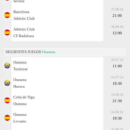
Sevilla
27.08.26
Barcelona
21:00
Athletic Club
30.08.26
Athletic Club
12:00
CF Badalona
SIGUIENTES JUEGOS
Osasuna
29.07.23
Osasuna
11:00
Toulouse
24.07.24
Osasuna
19:30
Huesca
16.08.26
Celta de Vigo
21:30
Osasuna
24.08.26
Osasuna
19:30
Levante
31.08.26