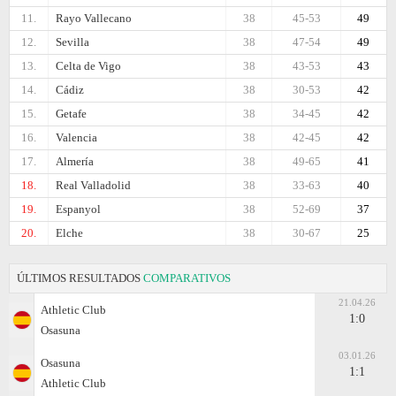
11.
Rayo Vallecano
38
45-53
49
12.
Sevilla
38
47-54
49
13.
Celta de Vigo
38
43-53
43
14.
Cádiz
38
30-53
42
15.
Getafe
38
34-45
42
16.
Valencia
38
42-45
42
17.
Almería
38
49-65
41
18.
Real Valladolid
38
33-63
40
19.
Espanyol
38
52-69
37
20.
Elche
38
30-67
25
ÚLTIMOS RESULTADOS
COMPARATIVOS
21.04.26
Athletic Club
1:0
Osasuna
03.01.26
Osasuna
1:1
Athletic Club