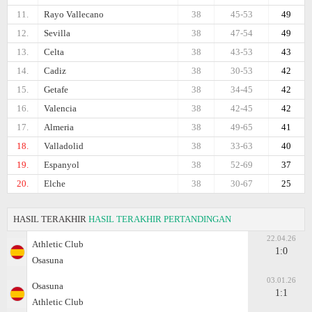
11.
Rayo Vallecano
38
45-53
49
12.
Sevilla
38
47-54
49
13.
Celta
38
43-53
43
14.
Cadiz
38
30-53
42
15.
Getafe
38
34-45
42
16.
Valencia
38
42-45
42
17.
Almeria
38
49-65
41
18.
Valladolid
38
33-63
40
19.
Espanyol
38
52-69
37
20.
Elche
38
30-67
25
HASIL TERAKHIR
HASIL TERAKHIR PERTANDINGAN
22.04.26
Athletic Club
1:0
Osasuna
03.01.26
Osasuna
1:1
Athletic Club