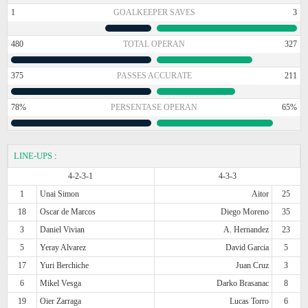
1
GOALKEEPER SAVES
3
480
TOTAL OPERAN
327
375
PASSES ACCURATE
211
78%
PERSENTASE OPERAN
65%
LINE-UPS
:
4-2-3-1
4-3-3
1
Unai Simon
Aitor
25
18
Oscar de Marcos
Diego Moreno
35
3
Daniel Vivian
A. Hernandez
23
5
Yeray Alvarez
David Garcia
5
17
Yuri Berchiche
Juan Cruz
3
6
Mikel Vesga
Darko Brasanac
8
19
Oier Zarraga
Lucas Torro
6