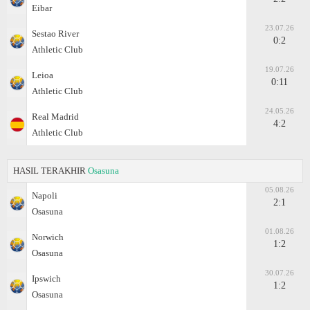
Eibar
23.07.26
Sestao River
0:2
Athletic Club
19.07.26
Leioa
0:11
Athletic Club
24.05.26
Real Madrid
4:2
Athletic Club
HASIL TERAKHIR
Osasuna
05.08.26
Napoli
2:1
Osasuna
01.08.26
Norwich
1:2
Osasuna
30.07.26
Ipswich
1:2
Osasuna