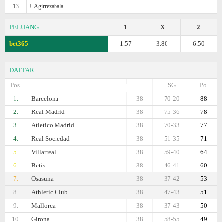
13
J. Agirrezabala
PELUANG
1
X
2
bet365
1.57
3.80
6.50
DAFTAR
Pos.
SG
Po.
1.
Barcelona
38
70-20
88
2.
Real Madrid
38
75-36
78
3.
Atletico Madrid
38
70-33
77
4.
Real Sociedad
38
51-35
71
5.
Villarreal
38
59-40
64
6.
Betis
38
46-41
60
7.
Osasuna
38
37-42
53
8.
Athletic Club
38
47-43
51
9.
Mallorca
38
37-43
50
10.
Girona
38
58-55
49