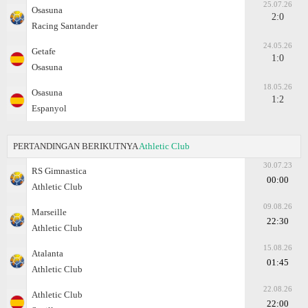
25.07.26
Osasuna
2:0
Racing Santander
24.05.26
Getafe
1:0
Osasuna
18.05.26
Osasuna
1:2
Espanyol
PERTANDINGAN BERIKUTNYA
Athletic Club
30.07.23
RS Gimnastica
00:00
Athletic Club
09.08.26
Marseille
22:30
Athletic Club
15.08.26
Atalanta
01:45
Athletic Club
22.08.26
Athletic Club
22:00