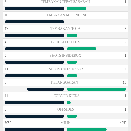
3
TEMBAKAN TEPAT SASARAN
1
10
TEMBAKAN MELENCENG
0
17
TEMBAKAN TOTAL
3
4
BLOCKED SHOTS
2
6
SHOTS INSIDEBOX
1
11
SHOTS OUTSIDEBOX
2
8
PELANGGARAN
13
14
CORNER KICKS
1
6
OFFSIDES
1
60%
MILIK
40%