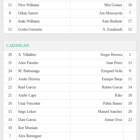
11
Nico Williams
Moi Gomez
16
8
Oihan Sancet
Jon Moncayola
7
9
Inaki Williams
Ante Budimir
17
12
Gorka Guruzeta
A. Ezzalzouli
12
CADANGAN:
20
A. Villalibre
Sergio Herrera
1
31
Aitor Paredes
Juan Perez
13
24
M. Balenziaga
Ezequiel Avila
9
23
Ander Herrera
Enrique Barja
11
22
Raul Garcia
Ruben Garcia
14
21
Ander Capa
Kike
18
16
Unai Vencedor
Pablo Ibanez
19
15
Inigo Lekue
Manuel Sanchez
20
14
Dani Garcia
Aimar Oroz
22
10
Iker Muniain
7
Alex Berenguer