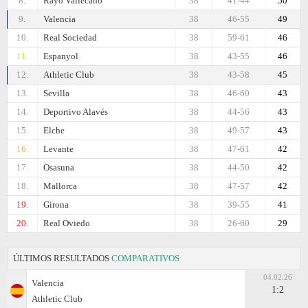
8.
Rayo Vallecano
38
41-44
50
9.
Valencia
38
46-55
49
10.
Real Sociedad
38
59-61
46
11.
Espanyol
38
43-55
46
12.
Athletic Club
38
43-58
45
13.
Sevilla
38
46-60
43
14.
Deportivo Alavés
38
44-56
43
15.
Elche
38
49-57
43
16.
Levante
38
47-61
42
17.
Osasuna
38
44-50
42
18.
Mallorca
38
47-57
42
19.
Girona
38
39-55
41
20.
Real Oviedo
38
26-60
29
ÚLTIMOS RESULTADOS
COMPARATIVOS
04.02.26
Valencia
1:2
Athletic Club