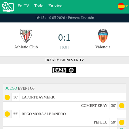
En TV
|
Todo
|
En vivo
16:15 / 10.05.2026 / Primera División
0:1
Athletic Club
Valencia
[ 0:0 ]
TRANSMISIONES EN TV
JUEGO
EVENTOS
16'
LAPORTE AYMERIC
COMERT ERAY
50'
55'
REGO MORA ALEJANDRO
PEPELU
59'