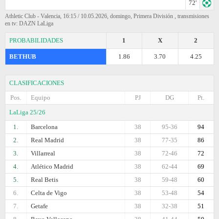
72'
Athletic Club - Valencia, 16:15 / 10.05.2026, domingo, Primera División , transmisiones
en tv: DAZN LaLiga
PROBABILIDADES
1
X
2
BETHUB
1.86
3.70
4.25
CLASIFICACIONES
Pos.
Equipo
PJ
DG
Pt.
LaLiga 25/26
1.
Barcelona
38
95-36
94
2.
Real Madrid
38
77-35
86
3.
Villarreal
38
72-46
72
4.
Atlético Madrid
38
62-44
69
5.
Real Betis
38
59-48
60
6.
Celta de Vigo
38
53-48
54
7.
Getafe
38
32-38
51