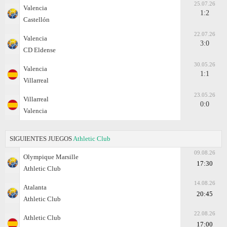
25.07.26
Valencia
1:2
Castellón
22.07.26
Valencia
3:0
CD Eldense
30.05.26
Valencia
1:1
Villarreal
23.05.26
Villarreal
0:0
Valencia
SIGUIENTES JUEGOS
Athletic Club
09.08.26
Olympique Marsille
17:30
Athletic Club
14.08.26
Atalanta
20:45
Athletic Club
22.08.26
Athletic Club
17:00