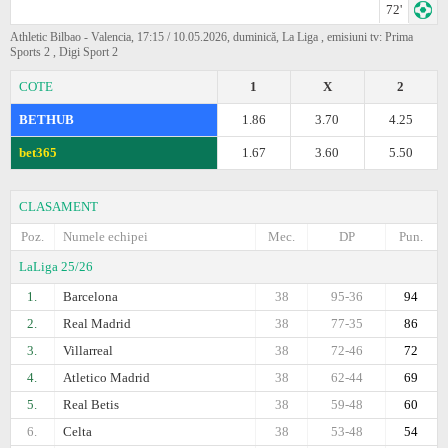
72'
Athletic Bilbao - Valencia, 17:15 / 10.05.2026, duminică, La Liga , emisiuni tv: Prima
Sports 2 , Digi Sport 2
COTE
1
X
2
BETHUB
1.86
3.70
4.25
bet365
1.67
3.60
5.50
CLASAMENT
Poz.
Numele echipei
Mec.
DP
Pun.
LaLiga 25/26
1.
Barcelona
38
95-36
94
2.
Real Madrid
38
77-35
86
3.
Villarreal
38
72-46
72
4.
Atletico Madrid
38
62-44
69
5.
Real Betis
38
59-48
60
6.
Celta
38
53-48
54