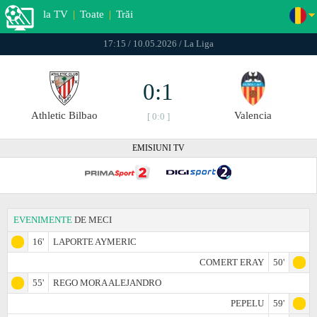
la TV
|
Toate
|
Trăi
17:15 / 10.05.2026 / La Liga
0:1
Athletic Bilbao
Valencia
[ 0:0 ]
EMISIUNI TV
EVENIMENTE
DE MECI
16'
LAPORTE AYMERIC
COMERT ERAY
50'
55'
REGO MORA ALEJANDRO
PEPELU
59'