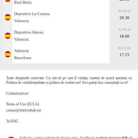
Real Betis
30.08.26
Deportivo La Coruna
20:30
Valencia
30.08.26
Deportivo Alaves
18:00
Valencia
06.09.26
Valencia
17:15
Barcelona
Toate drepturile rezervate. Cu site-ul pe care îl vizitați, sunteți de acord automat cu
Politica de confidențialitate și politica de cookie-uri! Aici puteți face cunoștință cu ei!
Contactează-ne:
Terms of Use (EULA)
contact@telefootball.net
За НАС
Aplicația conține informații despre cote. Apelăm la
pariuri responsabile și