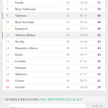
7.
Getafe
38
32-38
51
8.
Rayo Vallecano
38
41-44
50
9.
Valencia
38
46-55
49
10.
Real Sociedad
38
59-61
46
11.
Espanyol
38
43-55
46
12.
Athletic Bilbao
38
43-58
45
13.
Sevilla
38
46-60
43
14.
Deportivo Alaves
38
44-56
43
15.
Elche
38
49-57
43
16.
Levante
38
47-61
42
17.
Osasuna
38
44-50
42
18.
Mallorca
38
47-57
42
19.
Girona
38
39-55
41
20.
Oviedo
38
26-60
29
ULTIMELE REZULTATE
UNUL ÎMPOTRIVA CELUILALT
04.02.26