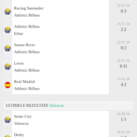
29.07.26
Racing Santander
0:3
Athletic Bilbao
25.07.26
Athletic Bilbao
2:2
Eibar
22.07.26
Sestao River
0:2
Athletic Bilbao
18.07.26
Leioa
0:11
Athletic Bilbao
23.05.26
Real Madrid
4:2
Athletic Bilbao
ULTIMELE REZULTATE
Valencia
01.08.26
Stoke City
1:1
Valencia
28.07.26
Derby