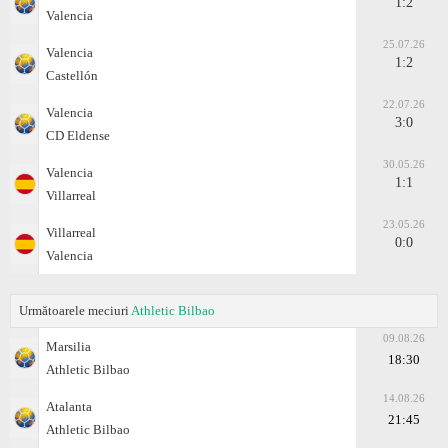
1:2
Valencia
25.07.26
Valencia
1:2
Castellón
22.07.26
Valencia
3:0
CD Eldense
30.05.26
Valencia
1:1
Villarreal
23.05.26
Villarreal
0:0
Valencia
Următoarele meciuri
Athletic Bilbao
09.08.26
Marsilia
18:30
Athletic Bilbao
14.08.26
Atalanta
21:45
Athletic Bilbao