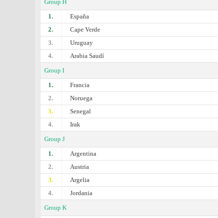
Group H
1.
España
2.
Cape Verde
3.
Uruguay
4.
Arabia Saudí
Group I
1.
Francia
2.
Noruega
3.
Senegal
4.
Irak
Group J
1.
Argentina
2.
Austria
3.
Argelia
4.
Jordania
Group K