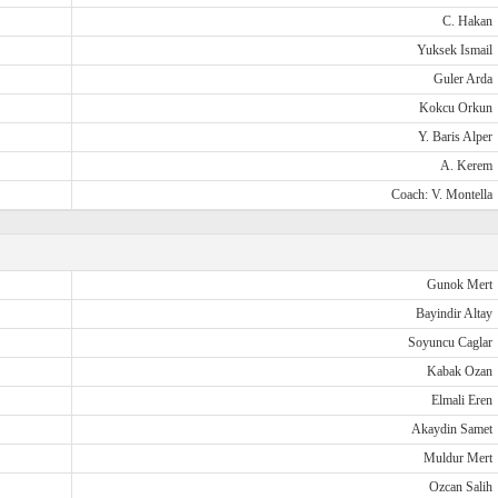
C. Hakan
Yuksek Ismail
Guler Arda
Kokcu Orkun
Y. Baris Alper
A. Kerem
Coach: V. Montella
Gunok Mert
Bayindir Altay
Soyuncu Caglar
Kabak Ozan
Elmali Eren
Akaydin Samet
Muldur Mert
Ozcan Salih