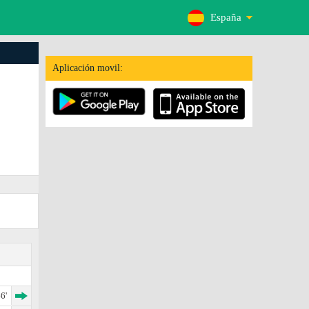
España
Aplicación movil:
6'