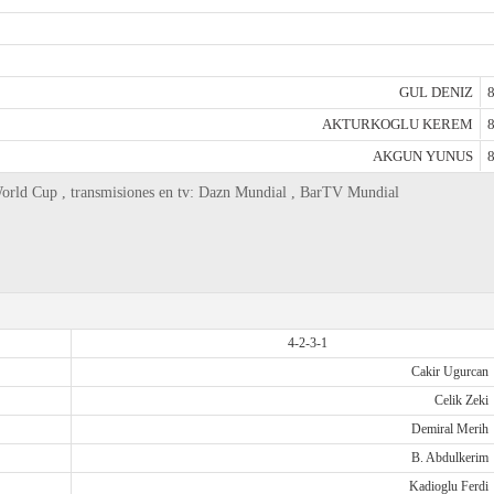
GUL DENIZ
8
AKTURKOGLU KEREM
8
AKGUN YUNUS
8
World Cup , transmisiones en tv: Dazn Mundial , BarTV Mundial
4-2-3-1
Cakir Ugurcan
Celik Zeki
Demiral Merih
B. Abdulkerim
Kadioglu Ferdi