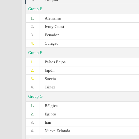
Group E
1.
Alemania
2.
Ivory Coast
3.
Ecuador
4.
Curaçao
Group F
1.
Países Bajos
2.
Japón
3.
Suecia
4.
Túnez
Group G
1.
Bélgica
2.
Egipto
3.
Iran
4.
Nueva Zelanda