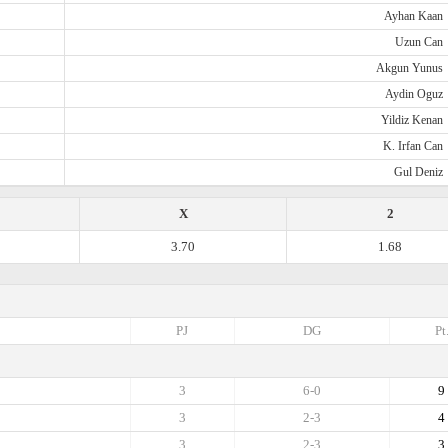
Ayhan Kaan
Uzun Can
Akgun Yunus
Aydin Oguz
Yildiz Kenan
K. Irfan Can
Gul Deniz
X
2
3.70
1.68
PJ
DG
Pt
3
6-0
9
3
2-3
4
3
2-3
3