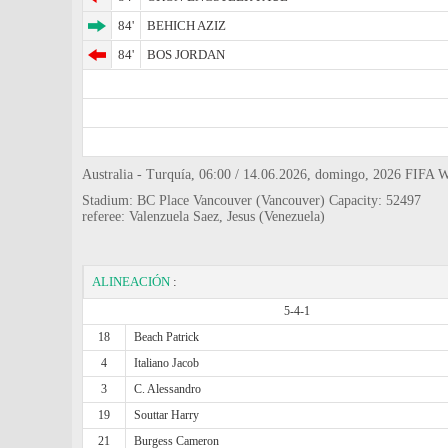
84'
BEHICH AZIZ
84'
BOS JORDAN
Australia - Turquía, 06:00 / 14.06.2026, domingo, 2026 FIFA 
Stadium: BC Place Vancouver (Vancouver) Capacity: 52497
referee: Valenzuela Saez, Jesus (Venezuela)
ALINEACIÓN
:
5-4-1
18
Beach Patrick
4
Italiano Jacob
3
C. Alessandro
19
Souttar Harry
21
Burgess Cameron