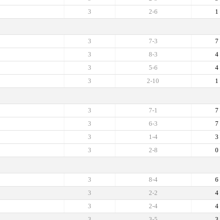
3
2-6
1
3
7-3
7
3
8-3
4
3
5-6
4
3
2-10
1
3
7-1
7
3
6-3
7
3
1-4
3
3
2-8
0
3
8-4
6
3
2-2
4
3
2-4
4
3
3-5
3