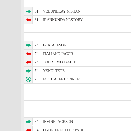
61'
VELUPILLAY NISHAN
61'
IRANKUNDA NESTORY
74'
GERIA JASON
74'
ITALIANO JACOB
74'
TOURE MOHAMED
74'
YENGI TETE
75'
METCALFE CONNOR
84'
IRVINE JACKSON
84'
OKON-ENGSTLER PAUL