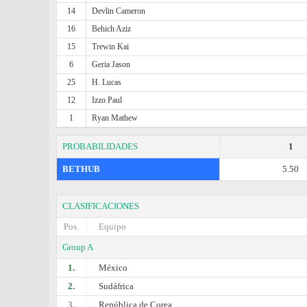
14
Devlin Cameron
16
Behich Aziz
15
Trewin Kai
6
Geria Jason
25
H. Lucas
12
Izzo Paul
1
Ryan Mathew
PROBABILIDADES
1
BETHUB
5.50
CLASIFICACIONES
Pos.
Equipo
Group A
1.
México
2.
Sudáfrica
3.
República de Corea