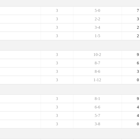
3
5-0
7
3
2-2
3
3
3-4
2
3
1-5
2
3
10-2
9
3
8-7
6
3
8-6
3
3
1-12
0
3
8-1
9
3
6-6
4
3
5-7
4
3
3-8
0