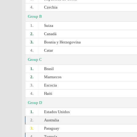
4.
Czechia
Group B
1.
Suiza
2.
Canadá
3.
Bosnia y Herzegovina
4.
Catar
Group C
1.
Brasil
2.
Marruecos
3.
Escocia
4.
Haiti
Group D
1.
Estados Unidos
2.
Australia
3.
Paraguay
4.
Turquía