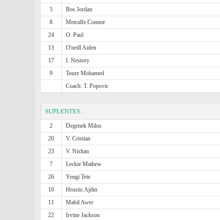
5
Bos Jordan
8
Metcalfe Connor
24
O. Paul
13
O'neill Aiden
17
I. Nestory
9
Toure Mohamed
Coach: T. Popovic
SUPLENTES:
2
Degenek Milos
20
V. Cristian
23
V. Nishan
7
Leckie Mathew
26
Yengi Tete
10
Hrustic Ajdin
11
Mabil Awer
22
Irvine Jackson