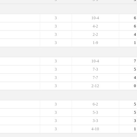
3
10-4
6
3
4-2
6
3
2-2
4
3
1-9
1
3
10-4
7
3
7-3
5
3
7-7
4
3
2-12
0
3
6-2
5
3
5-3
5
3
3-3
3
3
4-10
1