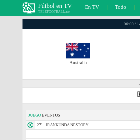
Fútbol en TV
En TV
|
Todo
|
TELEFOOTBALL.net
06:00 / 
Australia
JUEGO
EVENTOS
27'
IRANKUNDA NESTORY