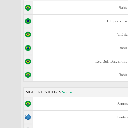
Bahia
Chapecoense
Vitória
Bahia
Red Bull Bragantino
Bahia
SIGUIENTES JUEGOS
Santos
Santos
Santos