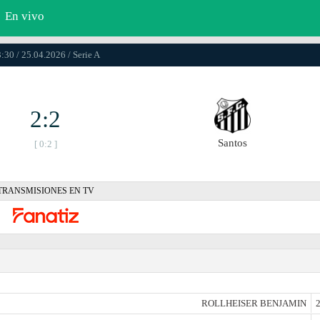
En vivo
:30 / 25.04.2026 / Serie A
2:2
Santos
[ 0:2 ]
TRANSMISIONES EN TV
ROLLHEISER BENJAMIN
2