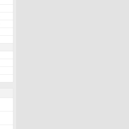
9
9
6
6
5
3
2
2
2
1
0