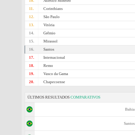
10.
Atlético Mineiro
11.
Corinthians
12.
São Paulo
13.
Vitória
14.
Grêmio
15.
Mirassol
16.
Santos
17.
Internacional
18.
Remo
19.
Vasco da Gama
20.
Chapecoense
ÚLTIMOS RESULTADOS
COMPARATIVOS
Bahia
Santos