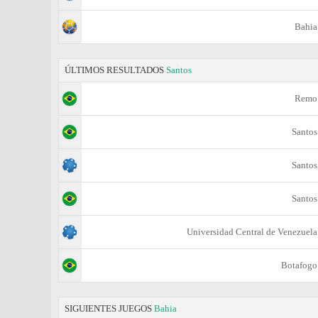
Bahia
ÚLTIMOS RESULTADOS
Santos
Remo
Santos
Santos
Santos
Universidad Central de Venezuela
Botafogo
SIGUIENTES JUEGOS
Bahia