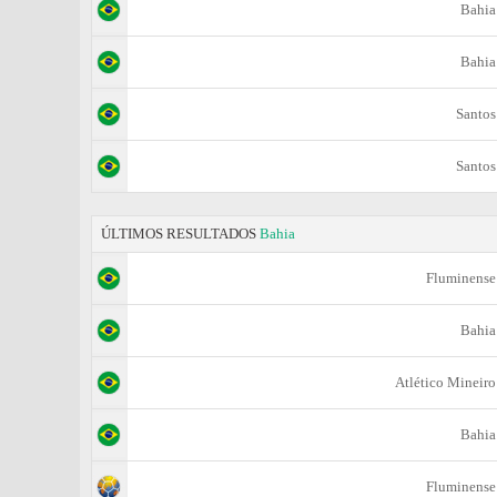
Bahia
Bahia
Santos
Santos
ÚLTIMOS RESULTADOS
Bahia
Fluminense
Bahia
Atlético Mineiro
Bahia
Fluminense