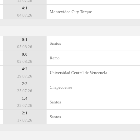
12.07.26
4:1
Montevideo City Torque
04.07.26
0:1
Santos
05.08.26
0:0
Remo
02.08.26
4:2
Universidad Central de Venezuela
29.07.26
2:2
Chapecoense
25.07.26
1:4
Santos
22.07.26
2:1
Santos
17.07.26