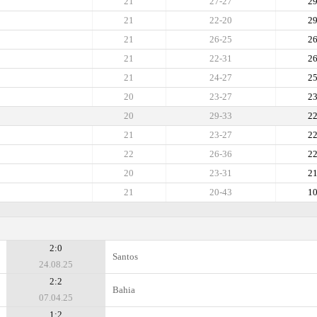
21
27-27
2
21
22-20
2
21
26-25
2
21
22-31
2
21
24-27
2
20
23-27
2
20
29-33
2
21
23-27
2
22
26-36
2
20
23-31
2
21
20-43
1
2:0
Santos
24.08.25
2:2
Bahia
07.04.25
1:2