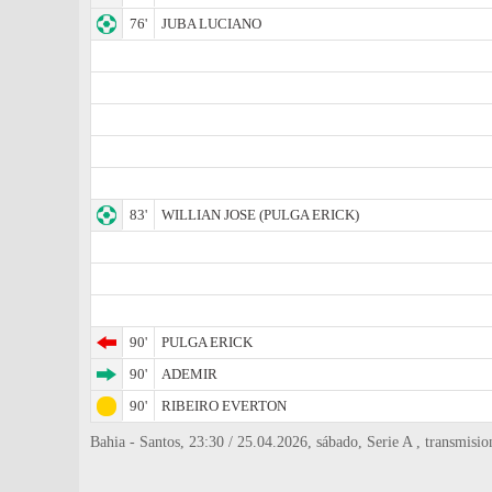
76'
JUBA LUCIANO
83'
WILLIAN JOSE (PULGA ERICK)
90'
PULGA ERICK
90'
ADEMIR
90'
RIBEIRO EVERTON
Bahia - Santos, 23:30 / 25.04.2026, sábado, Serie A , transmisio