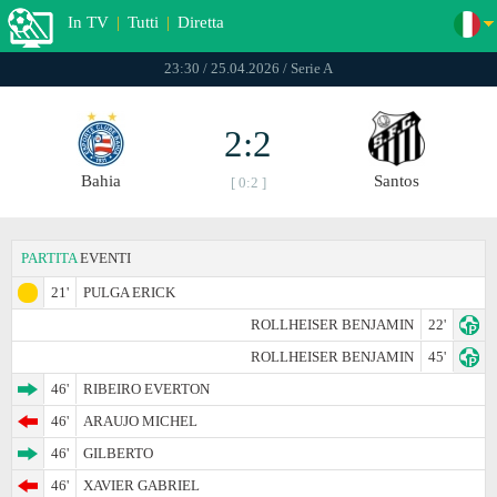
In TV
|
Tutti
|
Diretta
23:30 / 25.04.2026 / Serie A
2:2
Bahia
Santos
[ 0:2 ]
PARTITA
EVENTI
21'
PULGA ERICK
ROLLHEISER BENJAMIN
22'
ROLLHEISER BENJAMIN
45'
46'
RIBEIRO EVERTON
46'
ARAUJO MICHEL
46'
GILBERTO
46'
XAVIER GABRIEL