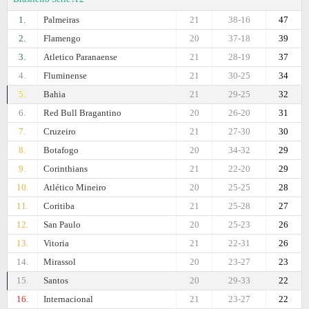
1.
Palmeiras
21
38-16
47
2.
Flamengo
20
37-18
39
3.
Atletico Paranaense
21
28-19
37
4.
Fluminense
21
30-25
34
5.
Bahia
21
29-25
32
6.
Red Bull Bragantino
20
26-20
31
7.
Cruzeiro
21
27-30
30
8.
Botafogo
20
34-32
29
9.
Corinthians
21
22-20
29
10.
Atlético Mineiro
20
25-25
28
11.
Coritiba
21
25-28
27
12.
San Paulo
20
25-23
26
13.
Vitoria
21
22-31
26
14.
Mirassol
20
23-27
23
15.
Santos
20
29-33
22
16.
Internacional
21
23-27
22