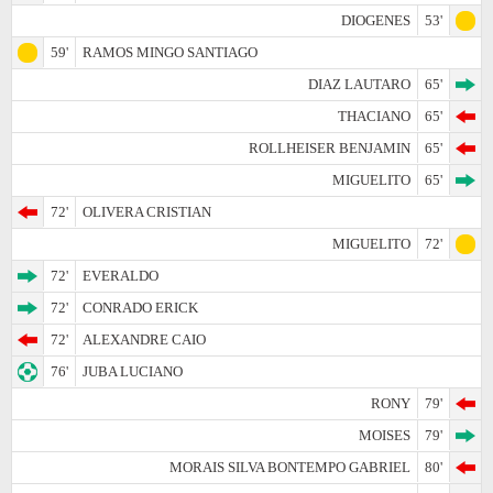
DIOGENES
53'
59'
RAMOS MINGO SANTIAGO
DIAZ LAUTARO
65'
THACIANO
65'
ROLLHEISER BENJAMIN
65'
MIGUELITO
65'
72'
OLIVERA CRISTIAN
MIGUELITO
72'
72'
EVERALDO
72'
CONRADO ERICK
72'
ALEXANDRE CAIO
76'
JUBA LUCIANO
RONY
79'
MOISES
79'
MORAIS SILVA BONTEMPO GABRIEL
80'