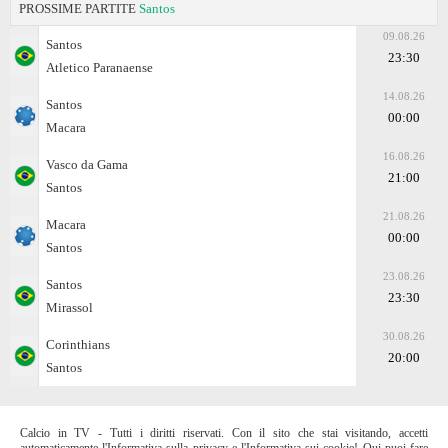
PROSSIME PARTITE
Santos
09.08.26
Santos
23:30
Atletico Paranaense
14.08.26
Santos
00:00
Macara
16.08.26
Vasco da Gama
21:00
Santos
21.08.26
Macara
00:00
Santos
23.08.26
Santos
23:30
Mirassol
30.08.26
Corinthians
20:00
Santos
Calcio in TV - Tutti i diritti riservati. Con il sito che stai visitando, accetti
automaticamente l'Informativa sulla privacy e l'Informativa sui cookie! Qui puoi fare