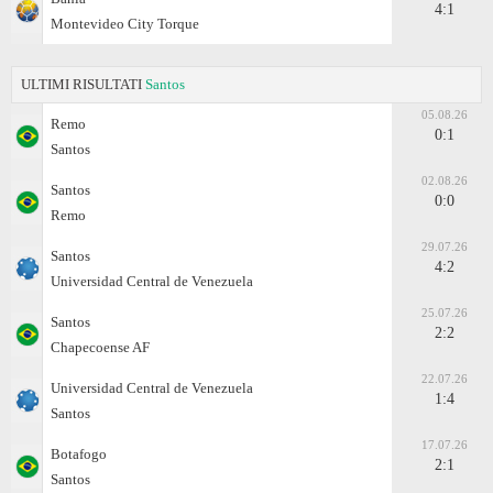
4:1
Montevideo City Torque
ULTIMI RISULTATI
Santos
05.08.26
Remo
0:1
Santos
02.08.26
Santos
0:0
Remo
29.07.26
Santos
4:2
Universidad Central de Venezuela
25.07.26
Santos
2:2
Chapecoense AF
22.07.26
Universidad Central de Venezuela
1:4
Santos
17.07.26
Botafogo
2:1
Santos