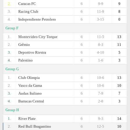
2.
Caracas FC
6
9-9
9
3.
Racing Club
6
11-9
8
4.
Independiente Petrolero
6
3-15
0
Group F
1.
Montevideo City Torque
6
11-5
13
2.
Grêmio
6
8-3
11
3.
Deportivo Riestra
6
4-10
5
4.
Palestino
6
1-6
3
Group G
1.
Club Olimpia
6
10-6
13
2.
Vasco da Gama
6
10-6
10
3.
Audax Italiano
6
7-9
7
4.
Barracas Central
6
2-8
3
Group H
1.
River Plate
6
9-3
14
2.
Red Bull Bragantino
6
12-5
10