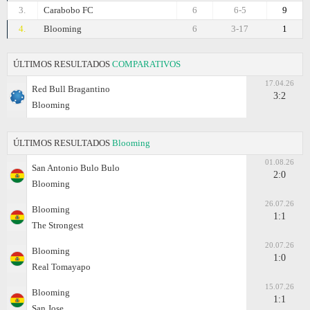
3.
Carabobo FC
6
6-5
9
4.
Blooming
6
3-17
1
ÚLTIMOS RESULTADOS
COMPARATIVOS
17.04.26
Red Bull Bragantino
3:2
Blooming
ÚLTIMOS RESULTADOS
Blooming
01.08.26
San Antonio Bulo Bulo
2:0
Blooming
26.07.26
Blooming
1:1
The Strongest
20.07.26
Blooming
1:0
Real Tomayapo
15.07.26
Blooming
1:1
San Jose