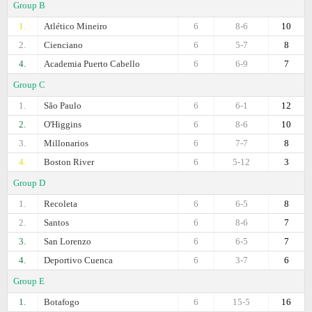
Group B
1.
Atlético Mineiro
6
8-6
10
2.
Cienciano
6
5-7
8
4.
Academia Puerto Cabello
6
6-9
7
Group C
1.
São Paulo
6
6-1
12
2.
O'Higgins
6
8-6
10
3.
Millonarios
6
7-7
8
4.
Boston River
6
5-12
3
Group D
1.
Recoleta
6
6-5
8
2.
Santos
6
8-6
7
3.
San Lorenzo
6
6-5
7
4.
Deportivo Cuenca
6
3-7
6
Group E
1.
Botafogo
6
15-5
16