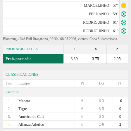
MARCELINHO
57'
FERNANDO
59'
RODRIGUINHO
61'
RODRIGUINHO
61'
Blooming - Red Bull Bragantino, 02:30 / 08.05.2026, viernes, Copa Sudamericana
PROBABILIDADES
1
X
2
Prob. promedio
3.30
3.75
2.05
CLASIFICACIONES
Pos.
Equipo
PJ
DG
Pt.
Group A
1.
Macara
6
6-3
10
2.
Tigre
6
8-5
9
3.
América de Cali
6
6-5
9
4.
Alianza Atletico
6
2-9
2