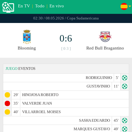
En TV
|
Todo
|
En vivo
02:30 / 08.05.2026 / Copa Sudamericana
0:6
Blooming
Red Bull Bragantino
[ 0:3 ]
JUEGO
EVENTOS
RODRIGUINHO
5'
GUSTAVINHO
11'
29'
HINOJOSA ROBERTO
35'
VALVERDE JUAN
40'
VILLARROEL MOISES
SASHA EDUARDO
45'
MARQUES GUSTAVO
49'