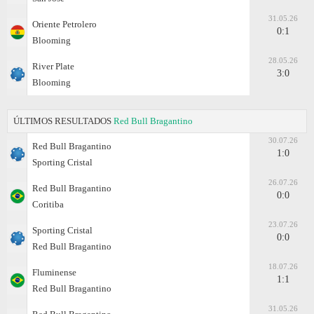
31.05.26
Oriente Petrolero
0:1
Blooming
28.05.26
River Plate
3:0
Blooming
ÚLTIMOS RESULTADOS
Red Bull Bragantino
30.07.26
Red Bull Bragantino
1:0
Sporting Cristal
26.07.26
Red Bull Bragantino
0:0
Coritiba
23.07.26
Sporting Cristal
0:0
Red Bull Bragantino
18.07.26
Fluminense
1:1
Red Bull Bragantino
31.05.26