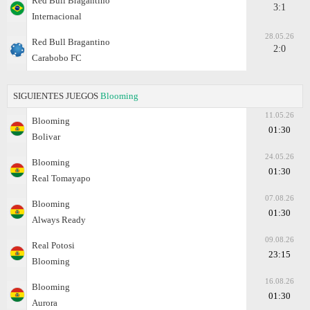
Red Bull Bragantino
3:1
Internacional
28.05.26
Red Bull Bragantino
2:0
Carabobo FC
SIGUIENTES JUEGOS
Blooming
11.05.26
Blooming
01:30
Bolivar
24.05.26
Blooming
01:30
Real Tomayapo
07.08.26
Blooming
01:30
Always Ready
09.08.26
Real Potosi
23:15
Blooming
16.08.26
Blooming
01:30
Aurora