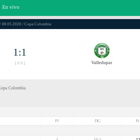
En vivo
/ 08.05.2026 / Copa Colombia
1:1
Valledupar
[ 0:0 ]
, Copa Colombia
PJ
DG
Pt
4
10-2
1