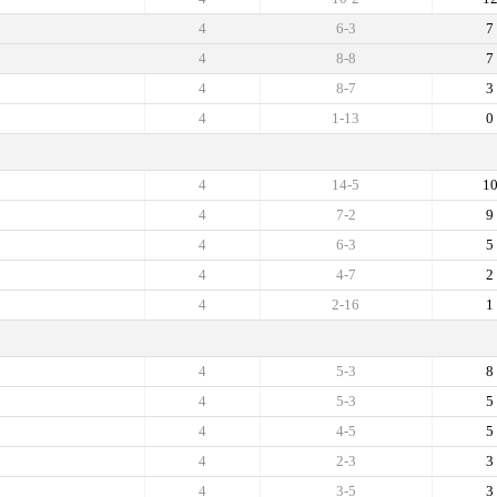
4
6-3
7
4
8-8
7
4
8-7
3
4
1-13
0
4
14-5
1
4
7-2
9
4
6-3
5
4
4-7
2
4
2-16
1
4
5-3
8
4
5-3
5
4
4-5
5
4
2-3
3
4
3-5
3