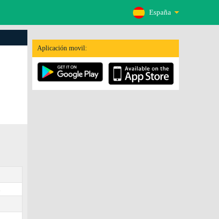
España
Aplicación movil:
.
2