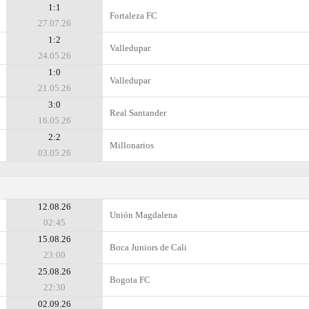
1:1
Fortaleza FC
27.07.26
1:2
Valledupar
24.05.26
1:0
Valledupar
21.05.26
3:0
Real Santander
16.05.26
2:2
Millonarios
03.05.26
12.08.26
Unión Magdalena
02:45
15.08.26
Boca Juniors de Cali
23:00
25.08.26
Bogota FC
22:30
02.09.26