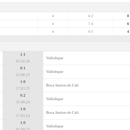
4
4-2
8
4
7-4
6
4
4-3
4
1:1
Valledupar
05.02.26
0:1
Valledupar
22.08.25
1:0
Boca Juniors de Cali
17.03.25
0:2
Valledupar
31.08.24
1:0
Boca Juniors de Cali
17.03.24
1:0
Valledupar
01.09.23