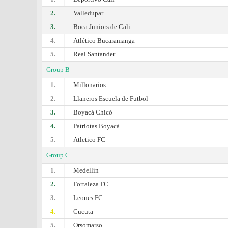
2.
Valledupar
3.
Boca Juniors de Cali
4.
Atlético Bucaramanga
5.
Real Santander
Group B
1.
Millonarios
2.
Llaneros Escuela de Futbol
3.
Boyacá Chicó
4.
Patriotas Boyacá
5.
Atletico FC
Group C
1.
Medellín
2.
Fortaleza FC
3.
Leones FC
4.
Cucuta
5.
Orsomarso