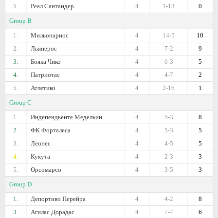
5.
Реал Сантандер
4
1-13
0
Group B
1.
Мильонариос
4
14-5
10
2.
Льянерос
4
7-2
9
3.
Бояка Чико
4
6-3
5
4.
Патриотас
4
4-7
2
5.
Атлетико
4
2-16
1
Group C
1.
Индепендьенте Медельин
4
5-3
8
2.
ФК Форталеса
4
5-3
5
3.
Леонес
4
4-5
5
4.
Кукута
4
2-3
3
5.
Орсомарсо
4
3-5
3
Group D
1.
Депортиво Перейра
4
4-2
8
3.
Агилас Дорадас
4
7-4
6