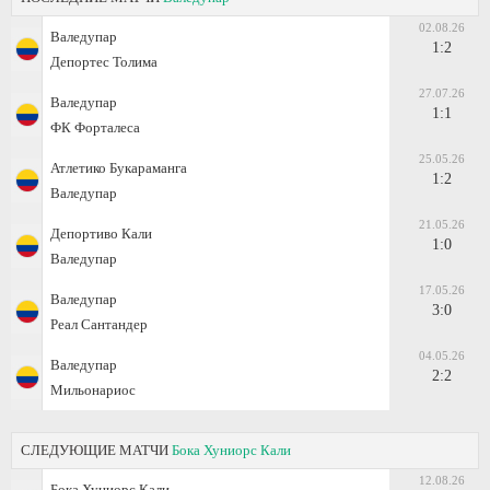
02.08.26
Валедупар
1:2
Депортес Толима
27.07.26
Валедупар
1:1
ФК Форталеса
25.05.26
Атлетико Букараманга
1:2
Валедупар
21.05.26
Депортиво Кали
1:0
Валедупар
17.05.26
Валедупар
3:0
Реал Сантандер
04.05.26
Валедупар
2:2
Мильонариос
СЛЕДУЮЩИЕ МАТЧИ
Бока Хуниорс Кали
12.08.26
Бока Хуниорс Кали