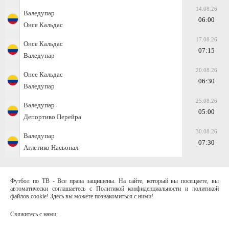
14.08.26
Валедупар
06:00
Онсе Кальдас
17.08.26
Онсе Кальдас
07:15
Валедупар
20.08.26
Онсе Кальдас
06:30
Валедупар
25.08.26
Валедупар
05:00
Депортиво Перейра
30.08.26
Валедупар
07:30
Атлетико Насьонал
Футбол по ТВ - Все права защищены. На сайте, который вы посещаете, вы
автоматически соглашаетесь с Политикой конфиденциальности и политикой
файлов cookie! Здесь вы можете познакомиться с ними!
Свяжитесь с нами: