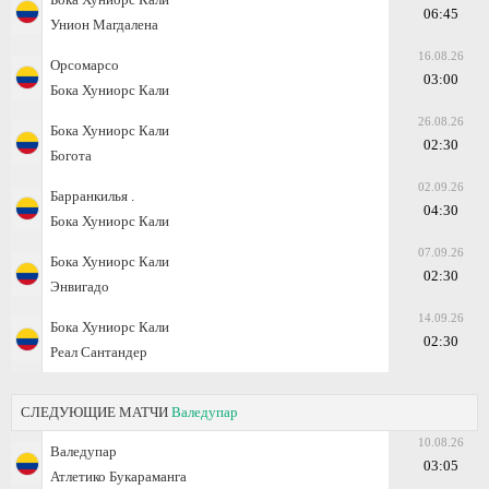
06:45
Унион Магдалена
16.08.26
Орсомарсо
03:00
Бока Хуниорс Кали
26.08.26
Бока Хуниорс Кали
02:30
Богота
02.09.26
Барранкилья .
04:30
Бока Хуниорс Кали
07.09.26
Бока Хуниорс Кали
02:30
Энвигадо
14.09.26
Бока Хуниорс Кали
02:30
Реал Сантандер
СЛЕДУЮЩИЕ МАТЧИ
Валедупар
10.08.26
Валедупар
03:05
Атлетико Букараманга