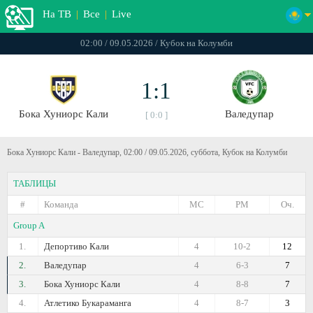
На ТВ
|
Все
|
Live
02:00 / 09.05.2026 / Кубок на Колумби
1:1
Бока Хуниорс Кали
Валедупар
[ 0:0 ]
Бока Хуниорс Кали - Валедупар, 02:00 / 09.05.2026, суббота, Кубок на Колумби
ТАБЛИЦЫ
#
Команда
МС
РМ
Оч.
Group A
1.
Депортиво Кали
4
10-2
12
2.
Валедупар
4
6-3
7
3.
Бока Хуниорс Кали
4
8-8
7
4.
Атлетико Букараманга
4
8-7
3