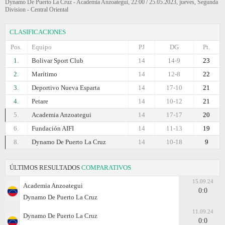
Dynamo De Puerto La Cruz - Academia Anzoategui, 22:00 / 25.05.2023, jueves, Segunda
Division - Central Oriental
CLASIFICACIONES
Pos.
Equipo
PJ
DG
Pt.
1.
Bolivar Sport Club
14
14-9
23
2.
Marítimo
14
12-8
22
3.
Deportivo Nueva Esparta
14
17-10
21
4.
Petare
14
10-12
21
5.
Academia Anzoategui
14
17-17
20
6.
Fundación AIFI
14
11-13
19
8.
Dynamo De Puerto La Cruz
14
10-18
9
ÚLTIMOS RESULTADOS
COMPARATIVOS
15.09.24
Academia Anzoategui
0:0
Dynamo De Puerto La Cruz
11.09.24
Dynamo De Puerto La Cruz
0:0