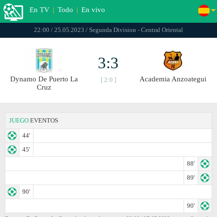
En TV
|
Todo
|
En vivo
22:00 / 25.05.2023 / Segunda Division - Central Oriental
3:3
Dynamo De Puerto La
Academia Anzoategui
[ 2:0 ]
Cruz
JUEGO
EVENTOS
44'
45'
88'
89'
90'
90'