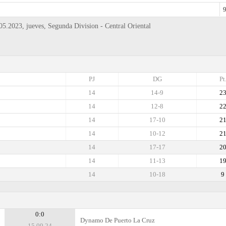
9
.2023, jueves, Segunda Division - Central Oriental
PJ
DG
Pt
14
14-9
2
14
12-8
2
14
17-10
2
14
10-12
2
14
17-17
2
14
11-13
1
14
10-18
9
0:0
Dynamo De Puerto La Cruz
15.09.24