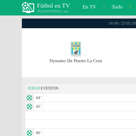
Fútbol en TV
En TV
|
Todo
|
TELEFOOTBALL.net
16:00 / 25.05.20
Dynamo De Puerto La Cruz
JUEGO
EVENTOS
44'
45'
90'