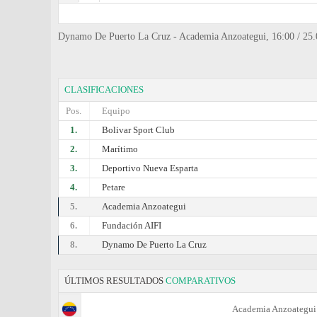
Dynamo De Puerto La Cruz - Academia Anzoategui, 16:00 / 25.05
CLASIFICACIONES
Pos.
Equipo
1.
Bolivar Sport Club
2.
Marítimo
3.
Deportivo Nueva Esparta
4.
Petare
5.
Academia Anzoategui
6.
Fundación AIFI
8.
Dynamo De Puerto La Cruz
ÚLTIMOS RESULTADOS
COMPARATIVOS
Academia Anzoategui