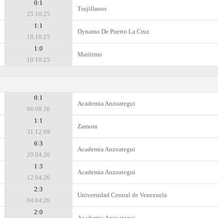
0:1
Trujillanos
25.10.25
1:1
Dynamo De Puerto La Cruz
18.10.25
1:0
Marítimo
10.10.25
0:1
Academia Anzoategui
06.08.26
1:1
Zamora
31.12.69
6:3
Academia Anzoategui
20.04.26
1:3
Academia Anzoategui
12.04.26
2:3
Universidad Central de Venezuela
04.04.26
2:0
Academia Anzoategui