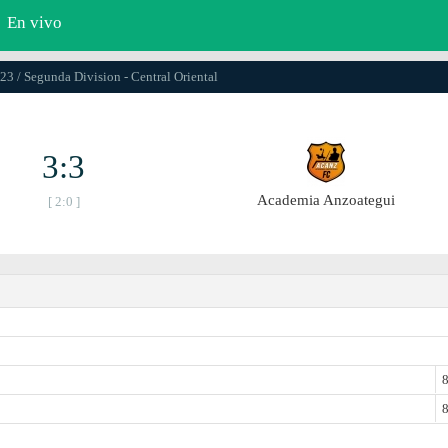
En vivo
23 / Segunda Division - Central Oriental
3:3
Academia Anzoategui
[ 2:0 ]
8
8