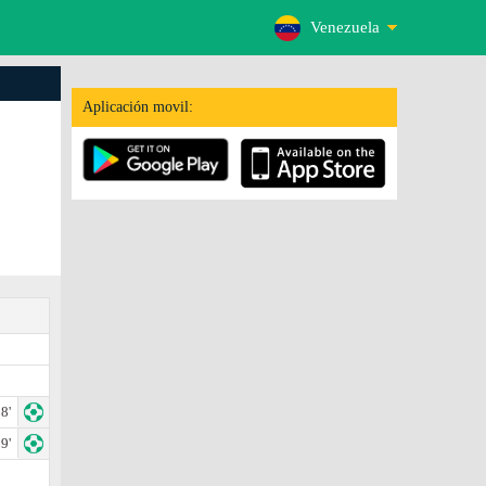
Venezuela
Aplicación movil:
8'
9'