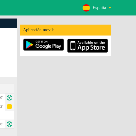
España
Aplicación movil:
0'
3'
6'