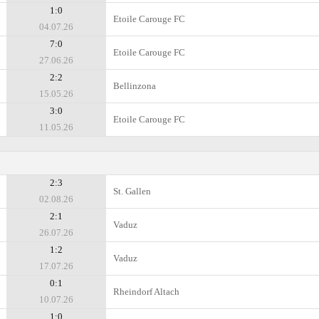
1:0
Etoile Carouge FC
04.07.26
7:0
Etoile Carouge FC
27.06.26
2:2
Bellinzona
15.05.26
3:0
Etoile Carouge FC
11.05.26
2:3
St. Gallen
02.08.26
2:1
Vaduz
26.07.26
1:2
Vaduz
17.07.26
0:1
Rheindorf Altach
10.07.26
1:0