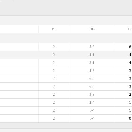
PJ
DG
Pt
2
5-3
6
2
4-1
4
2
3-1
4
2
4-3
3
2
6-6
3
2
6-6
3
2
3-3
2
2
2-4
1
2
1-4
1
2
1-4
0