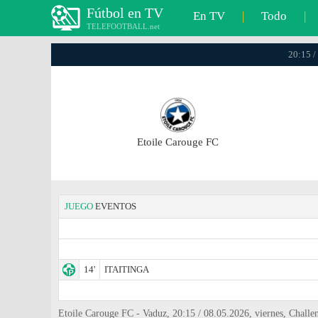
Fútbol en TV
En TV
|
Todo
|
TELEFOOTBALL.net
20:15 /
Etoile Carouge FC
JUEGO
EVENTOS
14'
ITAITINGA
Etoile Carouge FC - Vaduz, 20:15 / 08.05.2026, viernes, Chall