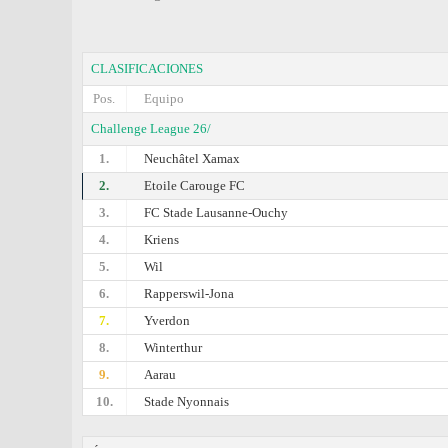
CLASIFICACIONES
Pos.
Equipo
Challenge League 26/
1.
Neuchâtel Xamax
2.
Etoile Carouge FC
3.
FC Stade Lausanne-Ouchy
4.
Kriens
5.
Wil
6.
Rapperswil-Jona
7.
Yverdon
8.
Winterthur
9.
Aarau
10.
Stade Nyonnais