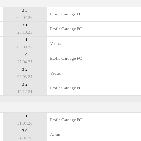
3:3
Etoile Carouge FC
06.02.26
3:1
Etoile Carouge FC
26.10.25
1:1
Vaduz
03.08.25
1:0
Etoile Carouge FC
27.04.25
3:2
Vaduz
02.03.25
3:2
Etoile Carouge FC
14.12.24
1:1
Etoile Carouge FC
31.07.26
3:0
Aarau
24.07.26