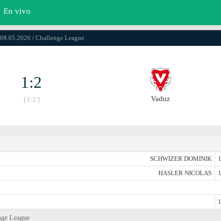
En vivo
 08.05.2026 / Challenge League
1:2
Vaduz
[ 1:2 ]
SCHWIZER DOMINIK
1
HASLER NICOLAS
1
1
enge League