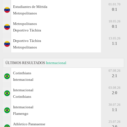
01.01.70
Estudiantes de Mérida
0:1
Metropolitanos
18.05.26
Metropolitanos
0:1
Deportivo Táchira
13.05.26
Deportivo Táchira
1:1
Metropolitanos
ÚLTIMOS RESULTADOS
Internacional
07.08.26
Corinthians
2:1
Internacional
03.08.26
Internacional
2:0
Corinthians
30.07.26
Internacional
1:1
Flamengo
25.07.26
Athletico Paranaense
2:0