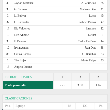
40
Jayson Martinez
A. Zurawski
35
38
G. Sequera
Matheus Dias
41
3
L. Bolivar
Lucca
45
32
C. Camarillo
Gabriel Barros
42
17
Ely Valderrey
Emerson
12
19
Luis Annese
Keiller
1
35
F. Bareiro
Carlos De Pena
14
16
Irwin Anton
Jean Dias
38
88
Carlos Ramos
G. Baralhas
33
1
Tito Rojas
Motta Felipe
43
13
Angelo Lucena
PROBABILIDADES
1
X
2
Prob. promedio
5.75
3.80
1.62
CLASIFICACIONES
Pos.
Equipo
PJ
DG
Pt.