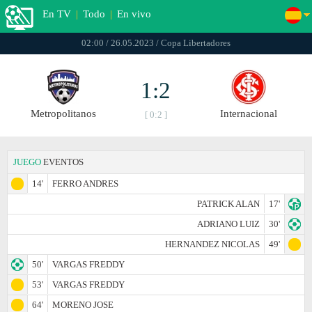
En TV
|
Todo
|
En vivo
02:00 / 26.05.2023 / Copa Libertadores
1:2
Metropolitanos
Internacional
[ 0:2 ]
JUEGO
EVENTOS
14'
FERRO ANDRES
PATRICK ALAN
17'
ADRIANO LUIZ
30'
HERNANDEZ NICOLAS
49'
50'
VARGAS FREDDY
53'
VARGAS FREDDY
64'
MORENO JOSE