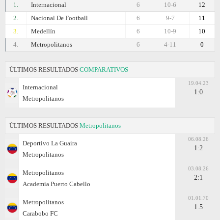
1.
Internacional
6
10-6
12
2.
Nacional De Football
6
9-7
11
3.
Medellín
6
10-9
10
4.
Metropolitanos
6
4-11
0
ÚLTIMOS RESULTADOS
COMPARATIVOS
19.04.23
Internacional
1:0
Metropolitanos
ÚLTIMOS RESULTADOS
Metropolitanos
06.08.26
Deportivo La Guaira
1:2
Metropolitanos
03.08.26
Metropolitanos
2:1
Academia Puerto Cabello
01.01.70
Metropolitanos
1:5
Carabobo FC