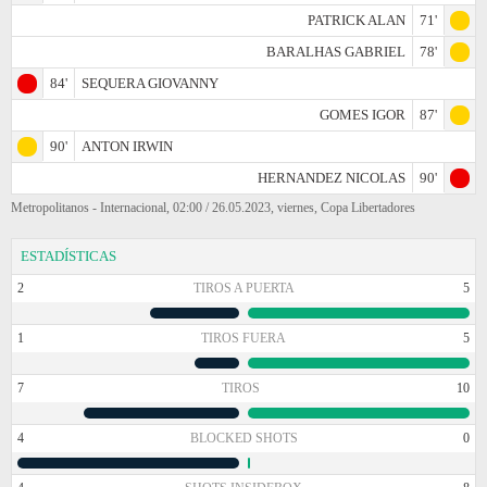
PATRICK ALAN
71'
BARALHAS GABRIEL
78'
84'
SEQUERA GIOVANNY
GOMES IGOR
87'
90'
ANTON IRWIN
HERNANDEZ NICOLAS
90'
Metropolitanos - Internacional, 02:00 / 26.05.2023, viernes, Copa Libertadores
ESTADÍSTICAS
2
TIROS A PUERTA
5
1
TIROS FUERA
5
7
TIROS
10
4
BLOCKED SHOTS
0