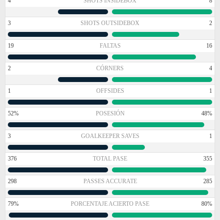
4
SHOTS INSIDEBOX
8
3
SHOTS OUTSIDEBOX
2
19
FALTAS
16
2
CÓRNERS
4
1
OFFSIDES
1
52%
POSESIÓN
48%
3
GOALKEEPER SAVES
1
376
TOTAL PASE
355
298
PASSES ACCURATE
285
79%
PORCENTAJE ACIERTO PASE
80%