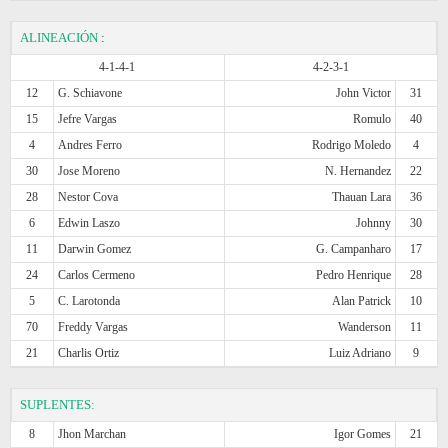
ALINEACIÓN
:
4-1-4-1
4-2-3-1
12
G. Schiavone
John Victor
31
15
Jefre Vargas
Romulo
40
4
Andres Ferro
Rodrigo Moledo
4
30
Jose Moreno
N. Hernandez
22
28
Nestor Cova
Thauan Lara
36
6
Edwin Laszo
Johnny
30
11
Darwin Gomez
G. Campanharo
17
24
Carlos Cermeno
Pedro Henrique
28
5
C. Larotonda
Alan Patrick
10
70
Freddy Vargas
Wanderson
11
21
Charlis Ortiz
Luiz Adriano
9
SUPLENTES:
8
Jhon Marchan
Igor Gomes
21