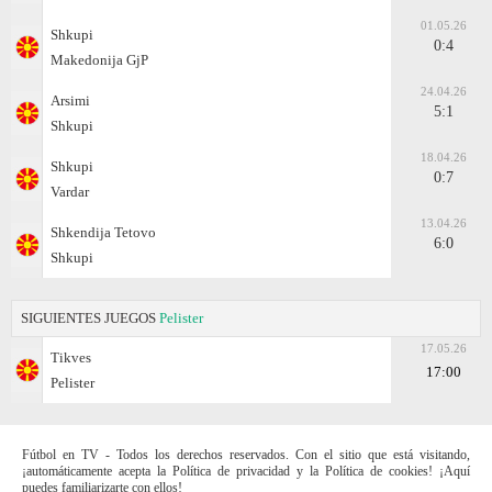
01.05.26
Shkupi
0:4
Makedonija GjP
24.04.26
Arsimi
5:1
Shkupi
18.04.26
Shkupi
0:7
Vardar
13.04.26
Shkendija Tetovo
6:0
Shkupi
SIGUIENTES JUEGOS
Pelister
17.05.26
Tikves
17:00
Pelister
Fútbol en TV - Todos los derechos reservados. Con el sitio que está visitando,
¡automáticamente acepta la Política de privacidad y la Política de cookies! ¡Aquí
puedes familiarizarte con ellos!