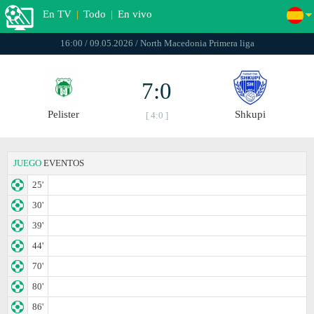
En TV
|
Todo
|
En vivo
16:00 / 09.05.2026 / North Macedonia Primera liga
7:0
Pelister
Shkupi
[ 4:0 ]
JUEGO
EVENTOS
25'
30'
39'
44'
70'
80'
86'