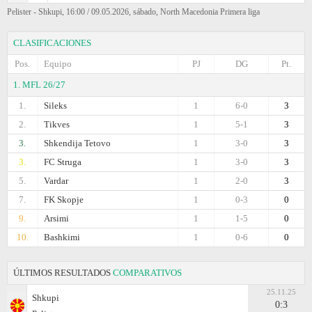
Pelister - Shkupi, 16:00 / 09.05.2026, sábado, North Macedonia Primera liga
CLASIFICACIONES
Pos.
Equipo
PJ
DG
Pt.
1. MFL 26/27
1.
Sileks
1
6-0
3
2.
Tikves
1
5-1
3
3.
Shkendija Tetovo
1
3-0
3
3.
FC Struga
1
3-0
3
5.
Vardar
1
2-0
3
7.
FK Skopje
1
0-3
0
9.
Arsimi
1
1-5
0
10.
Bashkimi
1
0-6
0
ÚLTIMOS RESULTADOS
COMPARATIVOS
25.11.25
Shkupi
0:3