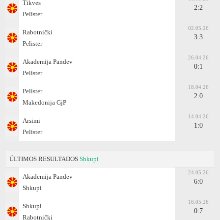
Tikves
2:2
Pelister
02.05.26
Rabotnički
3:3
Pelister
26.04.26
Akademija Pandev
0:1
Pelister
18.04.26
Pelister
2:0
Makedonija GjP
14.04.26
Arsimi
1:0
Pelister
ÚLTIMOS RESULTADOS
Shkupi
24.05.26
Akademija Pandev
6:0
Shkupi
16.05.26
Shkupi
0:7
Rabotnički