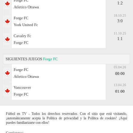
Forge FC
1:2
Atletico Ottawa
18.10.25
Forge FC
3:0
York United Fc
11.10.25
Cavalry Fc
1:1
Forge FC
SIGUIENTES JUEGOS
Forge FC
05.04.26
Forge FC
00:00
Atletico Ottawa
13.04.26
Vancouver
01:00
Forge FC
Fútbol en TV - Todos los derechos reservados. Con el sitio que está visitando,
¡automáticamente acepta la Política de privacidad y la Política de cookies! ¡Aquí
puedes familiarizarte con ellos!
Contáctenos: