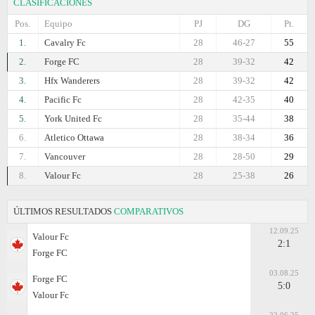
CLASIFICACIONES
Pos.
Equipo
PJ
DG
Pt.
1.
Cavalry Fc
28
46-27
55
2.
Forge FC
28
39-32
42
3.
Hfx Wanderers
28
39-32
42
4.
Pacific Fc
28
42-35
40
5.
York United Fc
28
35-44
38
6.
Atletico Ottawa
28
38-34
36
7.
Vancouver
28
28-50
29
8.
Valour Fc
28
25-38
26
ÚLTIMOS RESULTADOS
COMPARATIVOS
12.09.25
Valour Fc
2:1
Forge FC
03.08.25
Forge FC
5:0
Valour Fc