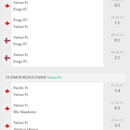
22.06.25
Valour Fc
0:5
Forge FC
20.04.25
Forge FC
1:1
Valour Fc
06.10.24
Valour Fc
0:1
Forge FC
04.08.24
Valour Fc
2:1
Forge FC
ÚLTIMOS RESULTADOS
Valour Fc
18.10.25
Pacific Fc
1:4
Valour Fc
11.10.25
Valour Fc
0:3
Hfx Wanderers
05.10.25
Valour Fc
3:3
Atletico Ottawa