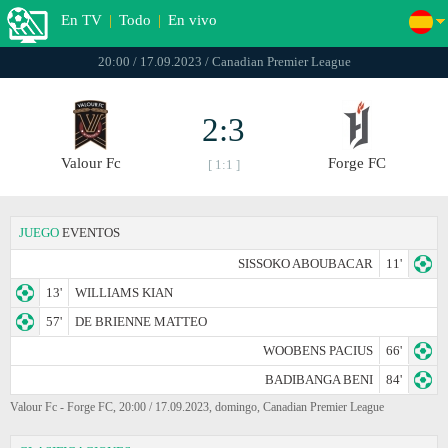
En TV
|
Todo
|
En vivo
20:00 / 17.09.2023 / Canadian Premier League
2:3
Valour Fc
Forge FC
[ 1:1 ]
JUEGO
EVENTOS
SISSOKO ABOUBACAR
11'
13'
WILLIAMS KIAN
57'
DE BRIENNE MATTEO
WOOBENS PACIUS
66'
BADIBANGA BENI
84'
Valour Fc - Forge FC, 20:00 / 17.09.2023, domingo, Canadian Premier League