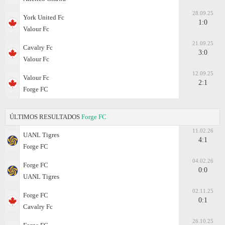
28.09.25
York United Fc
1:0
Valour Fc
21.09.25
Cavalry Fc
3:0
Valour Fc
12.09.25
Valour Fc
2:1
Forge FC
ÚLTIMOS RESULTADOS
Forge FC
11.02.26
UANL Tigres
4:1
Forge FC
04.02.26
Forge FC
0:0
UANL Tigres
02.11.25
Forge FC
0:1
Cavalry Fc
26.10.25