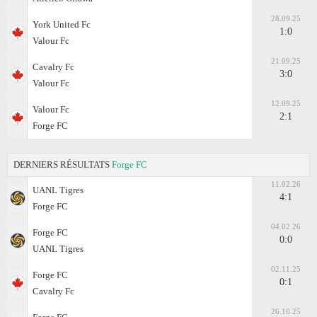
28.09.25
York United Fc
1:0
Valour Fc
21.09.25
Cavalry Fc
3:0
Valour Fc
12.09.25
Valour Fc
2:1
Forge FC
DERNIERS RÉSULTATS
Forge FC
11.02.26
UANL Tigres
4:1
Forge FC
04.02.26
Forge FC
0:0
UANL Tigres
02.11.25
Forge FC
0:1
Cavalry Fc
26.10.25