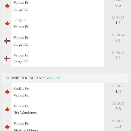
22.06.25
Valour Fc
0:5
Forge FC
20.04.25
Forge FC
1:1
Valour Fc
06.10.24
Valour Fc
0:1
Forge FC
04.08.24
Valour Fc
2:1
Forge FC
DERNIERS RÉSULTATS
Valour Fc
18.10.25
Pacific Fc
1:4
Valour Fc
11.10.25
Valour Fc
0:3
Hfx Wanderers
05.10.25
Valour Fc
3:3
Atletico Ottawa