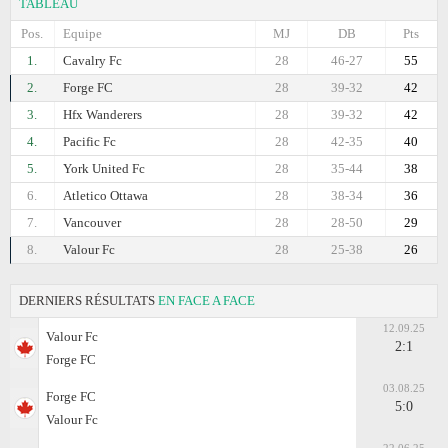
TABLEAU
Pos.
Equipe
MJ
DB
Pts
1.
Cavalry Fc
28
46-27
55
2.
Forge FC
28
39-32
42
3.
Hfx Wanderers
28
39-32
42
4.
Pacific Fc
28
42-35
40
5.
York United Fc
28
35-44
38
6.
Atletico Ottawa
28
38-34
36
7.
Vancouver
28
28-50
29
8.
Valour Fc
28
25-38
26
DERNIERS RÉSULTATS
EN FACE A FACE
12.09.25
Valour Fc
2:1
Forge FC
03.08.25
Forge FC
5:0
Valour Fc