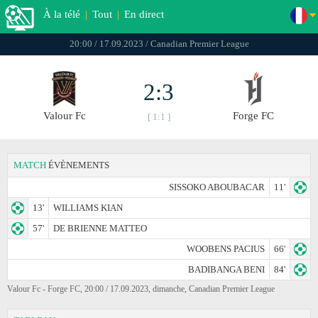
À la télé
|
Tout
|
En direct
20:00 / 17.09.2023 / Canadian Premier League
2:3
Valour Fc
Forge FC
[ 1:1 ]
MATCH
ÉVÈNEMENTS
SISSOKO ABOUBACAR
11'
13'
WILLIAMS KIAN
57'
DE BRIENNE MATTEO
WOOBENS PACIUS
66'
BADIBANGA BENI
84'
Valour Fc - Forge FC, 20:00 / 17.09.2023, dimanche, Canadian Premier League