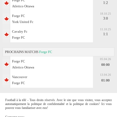
Forge FC
1:2
Atletico Ottawa
18.10.25
Forge FC
3:0
York United Fc
11.10.25
Cavalry Fc
1:1
Forge FC
PROCHAINS MATCHS
Forge FC
05.04.26
Forge FC
00:00
Atletico Ottawa
13.04.26
Vancouver
01:00
Forge FC
Football à la télé - Tous droits réservés. Avec le site que vous visitez, vous acceptez
automatiquement la politique de confidentialité et la politique de cookies! Ici vous
pouvez vous familiariser avec eux!
Contactez nous: