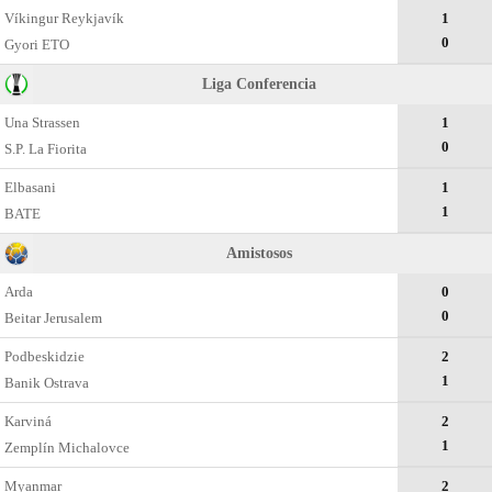
Víkingur Reykjavík
1
0
Gyоri ETO
Liga Conferencia
Una Strassen
1
0
S.P. La Fiorita
Elbasani
1
1
BATE
Amistosos
Arda
0
0
Beitar Jerusalem
Podbeskidzie
2
1
Banik Ostrava
Karviná
2
1
Zemplín Michalovce
Myanmar
2