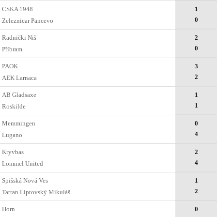
CSKA 1948
1
0
Zeleznicar Pancevo
Radnički Niš
2
0
Příbram
PAOK
3
2
AEK Larnaca
AB Gladsaxe
1
1
Roskilde
Memmingen
0
4
Lugano
Kryvbas
2
4
Lommel United
Spišská Nová Ves
1
2
Tatran Liptovský Mikuláš
Horn
0