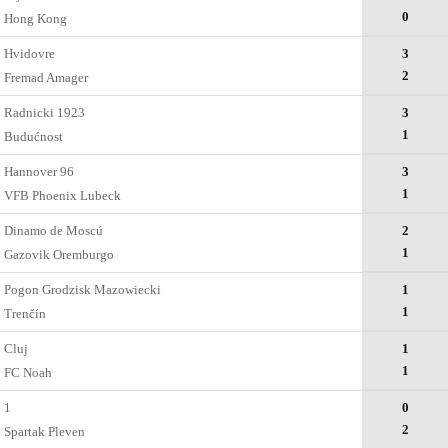
0
Hong Kong
Hvidovre
3
2
Fremad Amager
Radnicki 1923
3
1
Budućnost
Hannover 96
3
1
VFB Phoenix Lubeck
Dinamo de Moscú
2
1
Gazovik Oremburgo
Pogon Grodzisk Mazowiecki
1
1
Trenčín
Cluj
1
1
FC Noah
1
0
2
Spartak Pleven