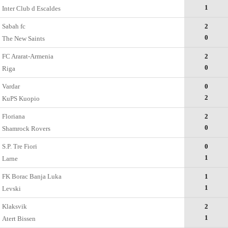
1
Inter Club d Escaldes
Sabah fc
2
0
The New Saints
FC Ararat-Armenia
2
0
Riga
Vardar
0
2
KuPS Kuopio
Floriana
2
0
Shamrock Rovers
S.P. Tre Fiori
0
1
Larne
FK Borac Banja Luka
1
1
Levski
Klaksvik
2
1
Atert Bissen