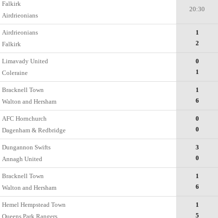
Falkirk
20:30
Airdrieonians
Airdrieonians
1
2
Falkirk
Limavady United
0
1
Coleraine
Bracknell Town
1
6
Walton and Hersham
AFC Hornchurch
0
0
Dagenham & Redbridge
Dungannon Swifts
3
0
Annagh United
Bracknell Town
1
6
Walton and Hersham
Hemel Hempstead Town
1
5
Queens Park Rangers