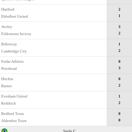
Dartford
2
1
Ebbsfleet United
Aveley
3
2
Folkestone Invicta
Billericay
1
2
Cambridge City
Forfar Athletic
0
3
Peterhead
Hitchin
0
2
Barnet
Evesham United
1
2
Redditch
Bedford Town
0
0
Aldershot Town
Serie C