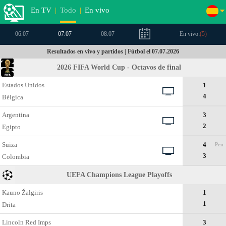
En TV
|
Todo
|
En vivo
06.07
07.07
08.07
En vivo:
(
5
)
Resultados en vivo y partidos | Fútbol el 07.07.2026
2026 FIFA World Cup - Octavos de final
Estados Unidos
1
4
Bélgica
Argentina
3
2
Egipto
Suiza
4
Pen
3
Colombia
UEFA Champions League Playoffs
Kauno Žalgiris
1
1
Drita
Lincoln Red Imps
3