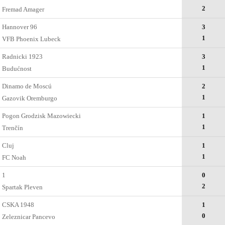
2
Fremad Amager
Hannover 96
3
1
VFB Phoenix Lubeck
Radnicki 1923
3
1
Budućnost
Dinamo de Moscú
2
1
Gazovik Oremburgo
Pogon Grodzisk Mazowiecki
1
1
Trenčín
Cluj
1
1
FC Noah
1
0
2
Spartak Pleven
CSKA 1948
1
0
Zeleznicar Pancevo