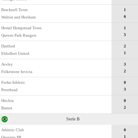
Bracknell Town
1
6
Walton and Hersham
Hemel Hempstead Town
1
5
Queens Park Rangers
Dartford
2
1
Ebbsfleet United
Aveley
3
2
Folkestone Invicta
Forfar Athletic
0
3
Peterhead
Hitchin
0
2
Barnet
Serie B
Athletic Club
0
1
Operario PR