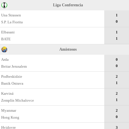
Liga Conferencia
Una Strassen
1
0
S.P. La Fiorita
Elbasani
1
1
BATE
Amistosos
Arda
0
0
Beitar Jerusalem
Podbeskidzie
2
1
Banik Ostrava
Karviná
2
1
Zemplín Michalovce
Myanmar
2
0
Hong Kong
Hvidovre
3