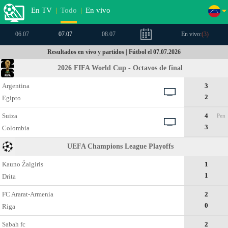
En TV
|
Todo
|
En vivo
06.07
07.07
08.07
En vivo:
(
3
)
Resultados en vivo y partidos | Fútbol el 07.07.2026
2026 FIFA World Cup - Octavos de final
Argentina
3
2
Egipto
Suiza
4
Pen
3
Colombia
UEFA Champions League Playoffs
Kauno Žalgiris
1
1
Drita
FC Ararat-Armenia
2
0
Riga
Sabah fc
2