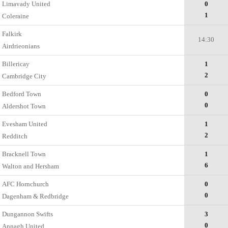
Limavady United
0
1
Coleraine
Falkirk
14:30
Airdrieonians
Billericay
1
2
Cambridge City
Bedford Town
0
0
Aldershot Town
Evesham United
1
2
Redditch
Bracknell Town
1
6
Walton and Hersham
AFC Hornchurch
0
0
Dagenham & Redbridge
Dungannon Swifts
3
0
Annagh United