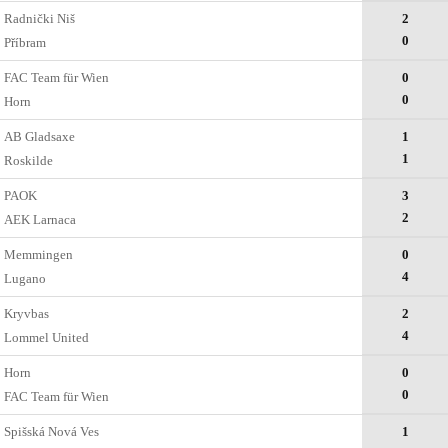
Radnički Niš
2
0
Příbram
FAC Team für Wien
0
0
Horn
AB Gladsaxe
1
1
Roskilde
PAOK
3
2
AEK Larnaca
Memmingen
0
4
Lugano
Kryvbas
2
4
Lommel United
Horn
0
0
FAC Team für Wien
Spišská Nová Ves
1