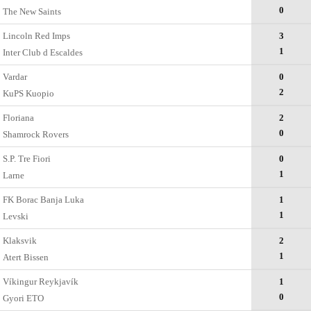
0
The New Saints
Lincoln Red Imps
3
1
Inter Club d Escaldes
Vardar
0
2
KuPS Kuopio
Floriana
2
0
Shamrock Rovers
S.P. Tre Fiori
0
1
Larne
FK Borac Banja Luka
1
1
Levski
Klaksvik
2
1
Atert Bissen
Víkingur Reykjavík
1
0
Gyоri ETO