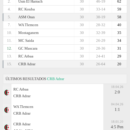
2.
Usm El Harrach
30
46-19
62
4.
RC Kouba
30
33-14
59
5.
ASM Oran
30
38-19
58
7.
WA Tlemcen
30
28-32
40
10.
Mostaganem
30
32-39
35
11.
MC Saida
30
26-29
34
12.
GC Mascara
30
28-36
31
13.
RC Arbaa
30
24-41
29
15.
CRB Adrar
30
26-64
20
ÚLTIMOS RESULTADOS
CRB Adrar
18.04.26
RC Arbaa
2:0
CRB Adrar
04.04.26
WA Tlemcen
1:1
CRB Adrar
18.01.20
CRB Adrar
4:5 Pen