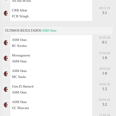
AS Ain M'lila
28.12.19
CRB Adrar
3:1
FCB Telagh
ÚLTIMOS RESULTADOS
ASM Oran
01.05.26
ASM Oran
0:1
RC Kouba
25.04.26
Mostaganem
1:0
ASM Oran
18.04.26
ASM Oran
1:0
MC Saida
10.04.26
Usm El Harrach
1:2
ASM Oran
03.04.26
ASM Oran
3:2
GC Mascara
27.03.26