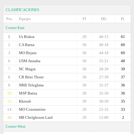
CLASIFICACIONES
Pos.
Equipo
PJ
DG
Pt.
Center-East
1.
Us Biskra
29
40-15
61
2.
CA Batna
30
40-18
60
3.
MO Bejaia
30
44-18
60
6.
USM Annaba
30
35-21
48
7.
NC Magra
30
28-29
39
8.
CR Béni Thour
30
27-39
37
9.
NRB Teleghma
30
32-37
36
10.
MSP Batna
30
32-36
36
12.
Khroub
30
30-30
35
14.
MO Constantine
29
22-32
33
16.
HB Chelghoum Laid
29
12-86
2
Center-West