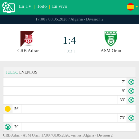
En TV
|
Todo
|
En vivo
17:00 / 08.05.2026 / Algeria - División 2
1:4
CRB Adrar
ASM Oran
[ 0:3 ]
JUEGO
EVENTOS
7'
9'
33'
56'
73'
79'
CRB Adrar - ASM Oran, 17:00 / 08.05.2026, viernes, Algeria - División 2