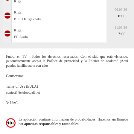
Riga
06.09.26
Riga
16:00
BFC Daugavpils
11.09.26
Riga
17:00
FC Auda
Fútbol en TV - Todos los derechos reservados. Con el sitio que está visitando,
¡automáticamente acepta la Política de privacidad y la Política de cookies! ¡Aquí
puedes familiarizarte con ellos!
Contáctenos:
Terms of Use (EULA)
contact@telefootball.net
За НАС
La aplicación contiene información de probabilidades. Hacemos un llamado
por
apuestas responsables y razonables.
.