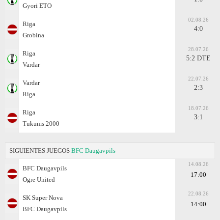
Gyоri ETO
02.08.26
Riga
4:0
Grobina
28.07.26
Riga
5:2 DTE
Vardar
22.07.26
Vardar
2:3
Riga
18.07.26
Riga
3:1
Tukums 2000
SIGUIENTES JUEGOS
BFC Daugavpils
14.08.26
BFC Daugavpils
17:00
Ogre United
22.08.26
SK Super Nova
14:00
BFC Daugavpils