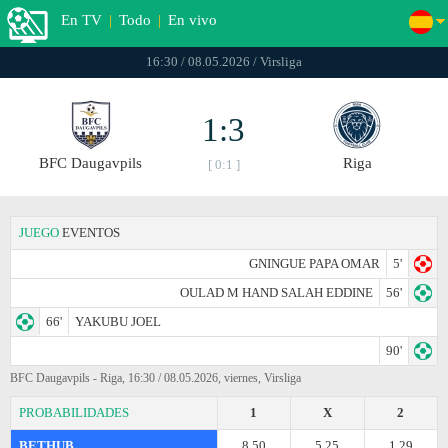
En TV
|
Todo
|
En vivo
16:30 / 08.05.2026 / Virsliga
1:3
BFC Daugavpils
Riga
[ 0:1 ]
JUEGO
EVENTOS
GNINGUE PAPA OMAR
5'
OULAD M HAND SALAH EDDINE
56'
66'
YAKUBU JOEL
90'
BFC Daugavpils - Riga, 16:30 / 08.05.2026, viernes, Virsliga
PROBABILIDADES
1
X
2
BETHUB
8.50
5.25
1.29