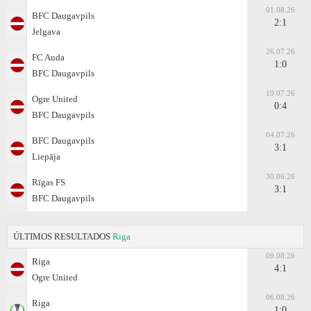
01.08.26
BFC Daugavpils
2:1
Jelgava
26.07.26
FC Auda
1:0
BFC Daugavpils
19.07.26
Ogre United
0:4
BFC Daugavpils
04.07.26
BFC Daugavpils
3:1
Liepāja
30.06.26
Rīgas FS
3:1
BFC Daugavpils
ÚLTIMOS RESULTADOS
Riga
09.08.26
Riga
4:1
Ogre United
06.08.26
Riga
1:0