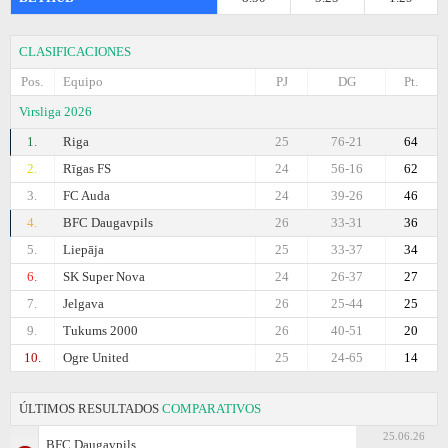
CLASIFICACIONES
Pos.
Equipo
PJ
DG
Pt.
Virsliga 2026
1.
Riga
25
76-21
64
2.
Rīgas FS
24
56-16
62
3.
FC Auda
24
39-26
46
4.
BFC Daugavpils
26
33-31
36
5.
Liepāja
25
33-37
34
6.
SK Super Nova
24
26-37
27
7.
Jelgava
26
25-44
25
9.
Tukums 2000
26
40-51
20
10.
Ogre United
25
24-65
14
ÚLTIMOS RESULTADOS
COMPARATIVOS
25.06.26
BFC Daugavpils