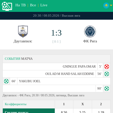
На ТВ
|
Все
|
Live
20:30 / 08.05.2026 / Высшая лига
1:3
Даугавпилс
ФК Рига
[ 0:1 ]
СОБЫТИЯ
МАТЧА
GNINGUE PAPA OMAR
5'
OULAD M HAND SALAH EDDINE
56'
66'
YAKUBU JOEL
90'
Даугавпилс - ФК Рига, 20:30 / 08.05.2026, пятница, Высшая лига
Коэффициенты
1
X
2
Средние шансы
8.50
5.25
1.29