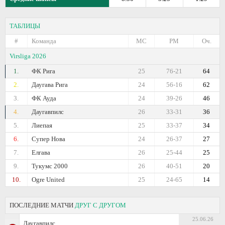
ТАБЛИЦЫ
#
Команда
МС
РМ
Оч.
Virsliga 2026
1.
ФК Рига
25
76-21
64
2.
Даугава Рига
24
56-16
62
3.
ФК Ауда
24
39-26
46
4.
Даугавпилс
26
33-31
36
5.
Лиепая
25
33-37
34
6.
Супер Нова
24
26-37
27
7.
Елгава
26
25-44
25
9.
Тукумс 2000
26
40-51
20
10.
Ogre United
25
24-65
14
ПОСЛЕДНИЕ МАТЧИ
ДРУГ С ДРУГОМ
25.06.26
Даугавпилс