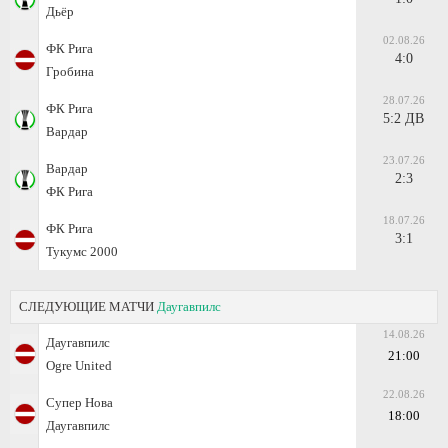
Дьёр
02.08.26
ФК Рига
4:0
Гробина
28.07.26
ФК Рига
5:2 ДВ
Вардар
23.07.26
Вардар
2:3
ФК Рига
18.07.26
ФК Рига
3:1
Тукумс 2000
СЛЕДУЮЩИЕ МАТЧИ
Даугавпилс
14.08.26
Даугавпилс
21:00
Ogre United
22.08.26
Супер Нова
18:00
Даугавпилс