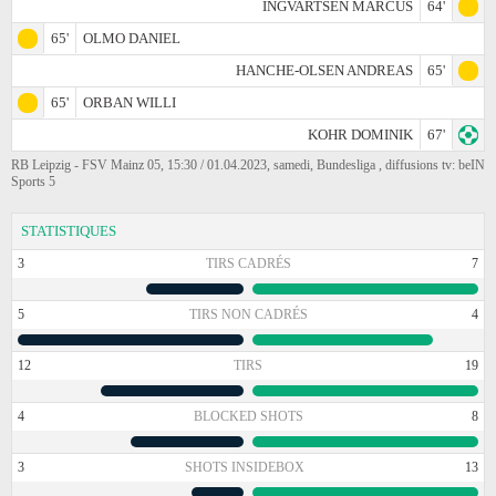
INGVARTSEN MARCUS
64'
65'
OLMO DANIEL
HANCHE-OLSEN ANDREAS
65'
65'
ORBAN WILLI
KOHR DOMINIK
67'
RB Leipzig - FSV Mainz 05, 15:30 / 01.04.2023, samedi, Bundesliga , diffusions tv: beIN
Sports 5
STATISTIQUES
3
TIRS CADRÉS
7
5
TIRS NON CADRÉS
4
12
TIRS
19
4
BLOCKED SHOTS
8
3
SHOTS INSIDEBOX
13