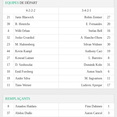
EQUIPES
DE DÉPART
4-2-2-2
3-4-2-1
21
Janis Blaswich
Robin Zentner
27
39
B. Henrichs
E. Fernandes
20
4
Willi Orban
Stefan Bell
16
32
Josko Gvardiol
A. Hanche-Olsen
25
23
M. Halstenberg
Silvan Widmer
30
44
Kevin Kampl
Anthony Caci
19
27
Konrad Laimer
L. Barreiro
8
17
D. Szoboszlai
Dominik Kohr
31
10
Emil Forsberg
Anton Stach
6
19
Andre Silva
M. Ingvartsen
11
11
Timo Werner
Ludovic Ajorque
17
REMPLAÇANTS
8
Amadou Haidara
Finn Dahmen
1
37
Abdou Diallo
Aaron Caricol
3