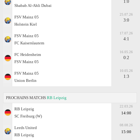
1:0
Shabab Al-Ahli Dubai
25.07.26
FSV Mainz 05
3:0
Holstein Kiel
17.07.26
FSV Mainz 05
4:1
FC Kaiserslautern
16.05.26
FC Heidenheim
0:2
FSV Mainz 05
10.05.26
FSV Mainz 05
1:3
Union Berlin
PROCHAINS MATCHS
RB Leipzig
22.03.26
RB Leipzig
14:00
SC Freiburg (W)
08.08.26
Leeds United
15:00
RB Leipzig