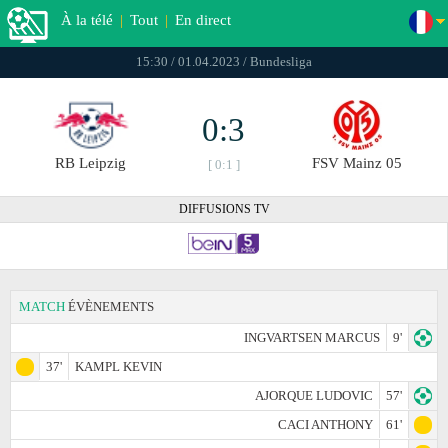
À la télé
|
Tout
|
En direct
15:30 / 01.04.2023 / Bundesliga
0:3
RB Leipzig
FSV Mainz 05
[ 0:1 ]
DIFFUSIONS TV
MATCH
ÉVÈNEMENTS
INGVARTSEN MARCUS
9'
37'
KAMPL KEVIN
AJORQUE LUDOVIC
57'
CACI ANTHONY
61'