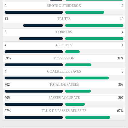
9
SHOTS OUTSIDEBOX
6
13
FAUTES
19
3
CORNERS
4
4
OFFSIDES
1
69%
POSSESSION
31%
4
GOALKEEPER SAVES
3
702
TOTAL DE PASSES
308
609
PASSES ACCURATE
207
87%
TAUX DE PASSES RÉUSSIES
67%