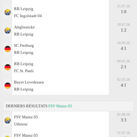
25.07.26
RB Leipzig
1:0
FC Ingolstadt 04
18.07.26
Altglienicke
1:2
RB Leipzig
16.05.26
SC Freiburg
4:1
RB Leipzig
09.05.26
RB Leipzig
2:1
FC St. Pauli
02.05.26
Bayer Leverkusen
4:1
RB Leipzig
DERNIERS RÉSULTATS
FSV Mainz 05
01.08.26
FSV Mainz 05
3:3
Udinese
31.07.26
FSV Mainz 05