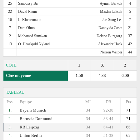
25
Sanoussy Ba
Aymen Barkok
4
22
David Raum
Maxim Leitsch
5
16
L. Klostermann
Jae-Sung Lee
7
7
Dani Olmo
Danny da Costa
21
2
Mohamed Simakan
Delano Burgzorg
37
13
O. Haaskjold Nyland
Alexander Hack
42
Nelson Weiper
44
CÔTE
1
X
2
Côte moyenne
1.50
4.33
6.00
TABLEAU
Pos.
Equipe
MJ
DB
Pts
1.
Bayern Munich
34
92-38
71
2.
Borussia Dortmund
34
83-44
71
3.
RB Leipzig
34
64-41
66
4.
Union Berlin
34
51-38
62