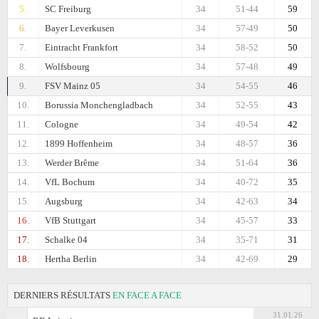
5.
SC Freiburg
34
51-44
59
6.
Bayer Leverkusen
34
57-49
50
7.
Eintracht Frankfоrt
34
58-52
50
8.
Wolfsbourg
34
57-48
49
9.
FSV Mainz 05
34
54-55
46
10.
Borussia Monchengladbach
34
52-55
43
11.
Cologne
34
49-54
42
12.
1899 Hoffenheim
34
48-57
36
13.
Werder Brême
34
51-64
36
14.
VfL Bochum
34
40-72
35
15.
Augsburg
34
42-63
34
16.
VfB Stuttgart
34
45-57
33
17.
Schalke 04
34
35-71
31
18.
Hertha Berlin
34
42-69
29
DERNIERS RÉSULTATS
EN FACE A FACE
31.01.26