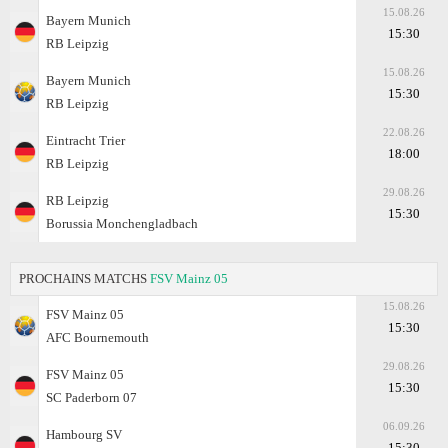
15.08.26
Bayern Munich
15:30
RB Leipzig
15.08.26
Bayern Munich
15:30
RB Leipzig
22.08.26
Eintracht Trier
18:00
RB Leipzig
29.08.26
RB Leipzig
15:30
Borussia Monchengladbach
PROCHAINS MATCHS
FSV Mainz 05
15.08.26
FSV Mainz 05
15:30
AFC Bournemouth
29.08.26
FSV Mainz 05
15:30
SC Paderborn 07
06.09.26
Hambourg SV
15:30