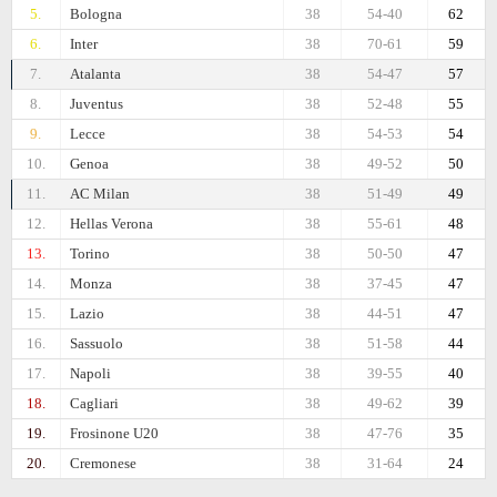
5.
Bologna
38
54-40
62
6.
Inter
38
70-61
59
7.
Atalanta
38
54-47
57
8.
Juventus
38
52-48
55
9.
Lecce
38
54-53
54
10.
Genoa
38
49-52
50
11.
AC Milan
38
51-49
49
12.
Hellas Verona
38
55-61
48
13.
Torino
38
50-50
47
14.
Monza
38
37-45
47
15.
Lazio
38
44-51
47
16.
Sassuolo
38
51-58
44
17.
Napoli
38
39-55
40
18.
Cagliari
38
49-62
39
19.
Frosinone U20
38
47-76
35
20.
Cremonese
38
31-64
24