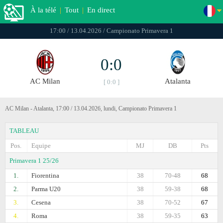
À la télé
|
Tout
|
En direct
17:00 / 13.04.2026 / Campionato Primavera 1
0:0
AC Milan
Atalanta
[ 0:0 ]
AC Milan - Atalanta, 17:00 / 13.04.2026, lundi, Campionato Primavera 1
TABLEAU
Pos.
Equipe
MJ
DB
Pts
Primavera 1 25/26
1.
Fiorentina
38
70-48
68
2.
Parma U20
38
59-38
68
3.
Cesena
38
70-52
67
4.
Roma
38
59-35
63