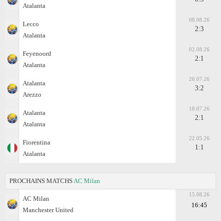
Atalanta
08.08.26
Lecco
2:3
Atalanta
02.08.26
Feyenoord
2:1
Atalanta
26.07.26
Atalanta
3:2
Arezzo
18.07.26
Atalanta
2:1
Atalanta
22.05.26
Fiorentina
1:1
Atalanta
PROCHAINS MATCHS
AC Milan
15.08.26
AC Milan
16:45
Manchester United