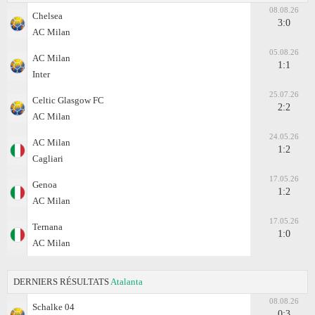
08.08.26
Chelsea
3:0
AC Milan
05.08.26
AC Milan
1:1
Inter
25.07.26
Celtic Glasgow FC
2:2
AC Milan
24.05.26
AC Milan
1:2
Cagliari
17.05.26
Genoa
1:2
AC Milan
17.05.26
Ternana
1:0
AC Milan
DERNIERS RÉSULTATS
Atalanta
08.08.26
Schalke 04
0:3