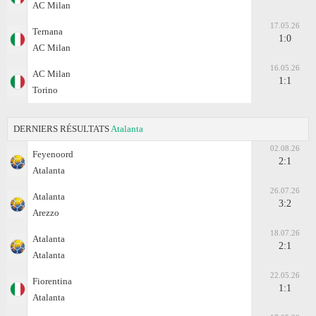
AC Milan
17.05.26
Ternana
1:0
AC Milan
16.05.26
AC Milan
1:1
Torino
DERNIERS RÉSULTATS
Atalanta
02.08.26
Feyenoord
2:1
Atalanta
26.07.26
Atalanta
3:2
Arezzo
18.07.26
Atalanta
2:1
Atalanta
22.05.26
Fiorentina
1:1
Atalanta