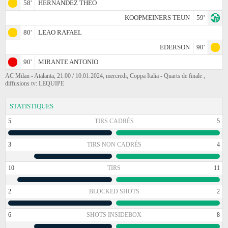
58'
HERNANDEZ THEO
KOOPMEINERS TEUN
59'
80'
LEAO RAFAEL
EDERSON
90'
90'
MIRANTE ANTONIO
AC Milan - Atalanta, 21:00 / 10.01.2024, mercredi, Coppa Italia - Quarts de finale ,
diffusions tv: LEQUIPE
STATISTIQUES
5
TIRS CADRÉS
5
3
TIRS NON CADRÉS
4
10
TIRS
11
2
BLOCKED SHOTS
2
6
SHOTS INSIDEBOX
8