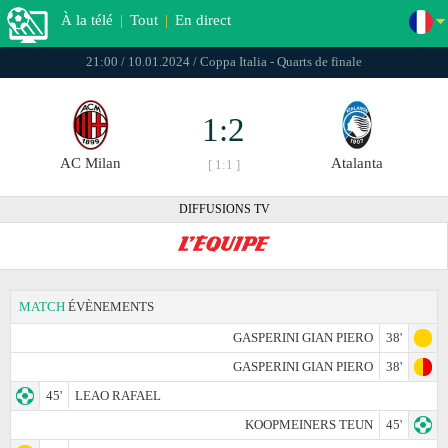
À la télé
|
Tout
|
En direct
21:00 / 10.01.2024 / Coppa Italia - Quarts de finale
1:2
AC Milan
Atalanta
[ 1:1 ]
DIFFUSIONS TV
MATCH
ÉVÈNEMENTS
GASPERINI GIAN PIERO
38'
GASPERINI GIAN PIERO
38'
45'
LEAO RAFAEL
KOOPMEINERS TEUN
45'