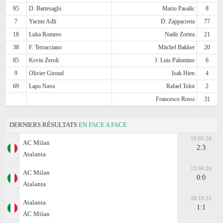
95
D. Bartesaghi
Mario Pasalic
8
7
Yacine Adli
D. Zappacosta
77
18
Luka Romero
Nadir Zortea
21
38
F. Terracciano
Mitchel Bakker
20
85
Kevin Zeroli
J. Luis Palomino
6
9
Olivier Giroud
Isak Hien
4
69
Lapo Nava
Rafael Toloi
2
Francesco Rossi
31
DERNIERS RÉSULTATS
EN FACE A FACE
10.05.26
AC Milan
2:3
Atalanta
13.04.26
AC Milan
0:0
Atalanta
28.10.25
Atalanta
1:1
AC Milan