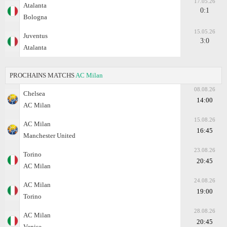
17.05.26
Atalanta
0:1
Bologna
15.05.26
Juventus
3:0
Atalanta
PROCHAINS MATCHS
AC Milan
08.08.26
Chelsea
14:00
AC Milan
15.08.26
AC Milan
16:45
Manchester United
23.08.26
Torino
20:45
AC Milan
24.08.26
AC Milan
19:00
Torino
28.08.26
AC Milan
20:45
Venise