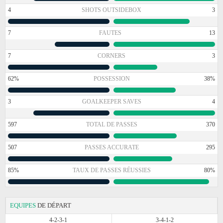
4
SHOTS OUTSIDEBOX
3
7
FAUTES
13
7
CORNERS
3
62%
POSSESSION
38%
3
GOALKEEPER SAVES
4
597
TOTAL DE PASSES
370
507
PASSES ACCURATE
295
85%
TAUX DE PASSES RÉUSSIES
80%
EQUIPES
DE DÉPART
4-2-3-1
3-4-1-2