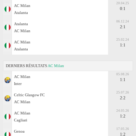
20.04.25
AC Milan
0:1
Atalanta
06.12.24
Atalanta
2:1
AC Milan
25.02.24
AC Milan
1:1
Atalanta
DERNIERS RÉSULTATS
AC Milan
05.08.26
AC Milan
1:1
Inter
25.07.26
Celtic Glasgow FC
2:2
AC Milan
24.05.26
AC Milan
1:2
Cagliari
17.05.26
Genoa
1:2