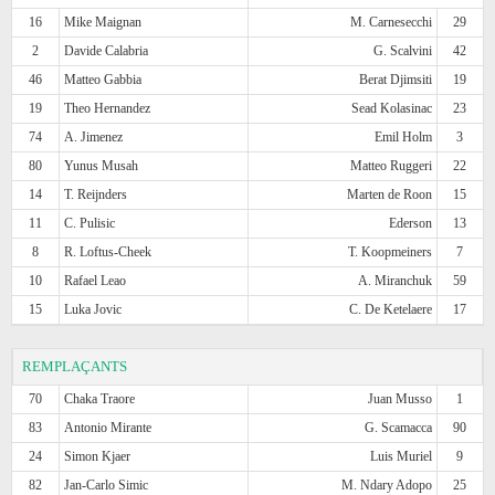
16
Mike Maignan
M. Carnesecchi
29
2
Davide Calabria
G. Scalvini
42
46
Matteo Gabbia
Berat Djimsiti
19
19
Theo Hernandez
Sead Kolasinac
23
74
A. Jimenez
Emil Holm
3
80
Yunus Musah
Matteo Ruggeri
22
14
T. Reijnders
Marten de Roon
15
11
C. Pulisic
Ederson
13
8
R. Loftus-Cheek
T. Koopmeiners
7
10
Rafael Leao
A. Miranchuk
59
15
Luka Jovic
C. De Ketelaere
17
REMPLAÇANTS
70
Chaka Traore
Juan Musso
1
83
Antonio Mirante
G. Scamacca
90
24
Simon Kjaer
Luis Muriel
9
82
Jan-Carlo Simic
M. Ndary Adopo
25