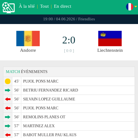
À la télé
|
Tout
|
En direct
19:00 / 04.06.2026 / Friendlies
2:0
Andorre
Liechtenstein
[ 0:0 ]
MATCH
ÉVÈNEMENTS
45'
PUJOL PONS MARC
56'
BETRIU FERNANDEZ RICARD
56'
SILVAIN LOPEZ GUILLAUME
56'
PUJOL PONS MARC
56'
REMOLINS PLANES OT
57'
MARTINEZ ALEX
57'
BABOT MULLER PAU KLAUS