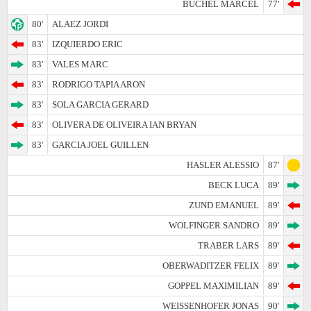
BUCHEL MARCEL
77'
80'
ALAEZ JORDI
83'
IZQUIERDO ERIC
83'
VALES MARC
83'
RODRIGO TAPIA ARON
83'
SOLA GARCIA GERARD
83'
OLIVERA DE OLIVEIRA IAN BRYAN
83'
GARCIA JOEL GUILLEN
HASLER ALESSIO
87'
BECK LUCA
89'
ZUND EMANUEL
89'
WOLFINGER SANDRO
89'
TRABER LARS
89'
OBERWADITZER FELIX
89'
GOPPEL MAXIMILIAN
89'
WEISSENHOFER JONAS
90'