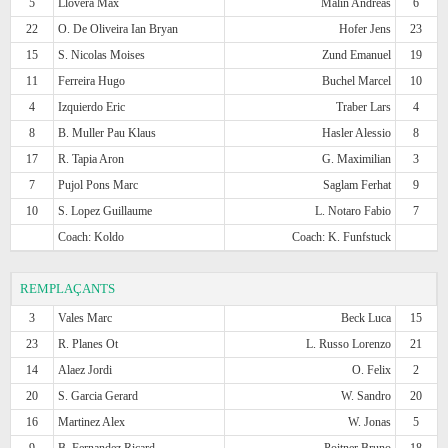
5
Llovera Max
Malin Andreas
6
22
O. De Oliveira Ian Bryan
Hofer Jens
23
15
S. Nicolas Moises
Zund Emanuel
19
11
Ferreira Hugo
Buchel Marcel
10
4
Izquierdo Eric
Traber Lars
4
8
B. Muller Pau Klaus
Hasler Alessio
8
17
R. Tapia Aron
G. Maximilian
3
7
Pujol Pons Marc
Saglam Ferhat
9
10
S. Lopez Guillaume
L. Notaro Fabio
7
Coach: Koldo
Coach: K. Funfstuck
REMPLAÇANTS
3
Vales Marc
Beck Luca
15
23
R. Planes Ot
L. Russo Lorenzo
21
14
Alaez Jordi
O. Felix
2
20
S. Garcia Gerard
W. Sandro
20
16
Martinez Alex
W. Jonas
5
9
B. Fernandez Ricard
Poitner Bruno
18