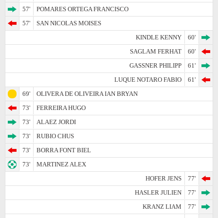
57'
POMARES ORTEGA FRANCISCO
57'
SAN NICOLAS MOISES
KINDLE KENNY
60'
SAGLAM FERHAT
60'
GASSNER PHILIPP
61'
LUQUE NOTARO FABIO
61'
69'
OLIVERA DE OLIVEIRA IAN BRYAN
73'
FERREIRA HUGO
73'
ALAEZ JORDI
73'
RUBIO CHUS
73'
BORRA FONT BIEL
73'
MARTINEZ ALEX
HOFER JENS
77'
HASLER JULIEN
77'
KRANZ LIAM
77'