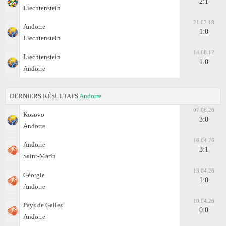
2:1
Liechtenstein
21.03.18
Andorre
1:0
Liechtenstein
14.08.12
Liechtenstein
1:0
Andorre
DERNIERS RÉSULTATS
Andorre
07.06.26
Kosovo
3:0
Andorre
16.04.26
Andorre
3:1
Saint-Marin
13.04.26
Géorgie
1:0
Andorre
10.04.26
Pays de Galles
0:0
Andorre