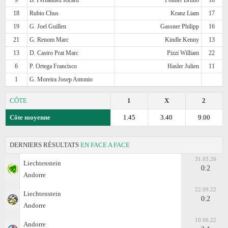
18
Rubio Chus
Kranz Liam
17
19
G. Joel Guillen
Gassner Philipp
16
21
G. Renom Marc
Kindle Kenny
13
13
D. Castro Prat Marc
Pizzi William
22
6
P. Ortega Francisco
Hasler Julien
11
1
G. Moreira Josep Antonio
CÔTE
1
X
2
Côte moyenne
1.45
3.40
9.00
DERNIERS RÉSULTATS
EN FACE A FACE
31.03.26
Liechtenstein
0:2
Andorre
22.09.22
Liechtenstein
0:2
Andorre
10.06.22
Andorre