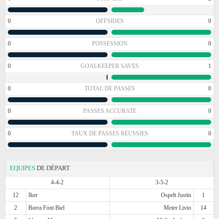
0
OFFSIDES
0
0
POSSESSION
0
0
GOALKEEPER SAVES
1
0
TOTAL DE PASSES
0
0
PASSES ACCURATE
0
0
TAUX DE PASSES RÉUSSIES
0
EQUIPES
DE DÉPART
4-4-2
3-5-2
12
Iker
Ospelt Justin
1
2
Borra Font Biel
Meier Livio
14