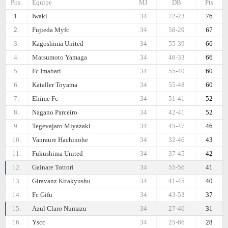
Pos.
Equipe
MJ
DB
Pts
1.
Iwaki
34
72-23
76
2.
Fujieda Myfc
34
58-29
67
3.
Kagoshima United
34
55-39
66
4.
Matsumoto Yamaga
34
46-33
66
5.
Fc Imabari
34
55-40
60
6.
Kataller Toyama
34
55-48
60
7.
Ehime Fc
34
51-41
52
8.
Nagano Parceiro
34
42-41
52
9.
Tegevajaro Miyazaki
34
45-47
46
10.
Vanraure Hachinohe
34
32-46
43
11.
Fukushima United
34
37-45
42
12.
Gainare Tottori
34
55-56
41
13.
Giravanz Kitakyushu
34
41-45
40
14.
Fc Gifu
34
43-53
37
15.
Azul Claro Numazu
34
27-46
31
16.
Yscc
34
25-66
28