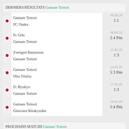
DERNIERS RÉSULTATS
Gainare Tottori
08.08.26
Gainare Tottori
1:1
FC Osaka
06.06.26
Fc Gifu
2:4 Pén
Gainare Tottori
31.05.26
Zweigen Kanazawa
1:3
Gainare Tottori
24.05.26
Gainare Tottori
5:3 Pén
Oita Trinita
17.05.26
Fc Ryukyu
1:3
Gainare Tottori
10.05.26
Gainare Tottori
5:4 Pén
Giravanz Kitakyushu
PROCHAINS MATCHS
Gainare Tottori