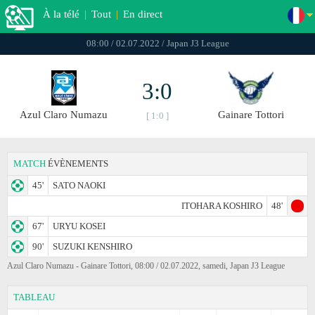
À la télé
|
Tout
|
En direct
08:00 / 02.07.2022 / Japan J3 League
3:0
Azul Claro Numazu
Gainare Tottori
[ 1:0 ]
MATCH
ÉVÈNEMENTS
45'
SATO NAOKI
ITOHARA KOSHIRO
48'
67'
URYU KOSEI
90'
SUZUKI KENSHIRO
Azul Claro Numazu - Gainare Tottori, 08:00 / 02.07.2022, samedi, Japan J3 League
TABLEAU