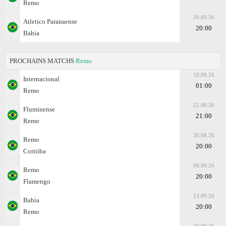
Remo
20.09.26
Atletico Paranaense
20:00
Bahia
PROCHAINS MATCHS
Remo
18.08.26
Internacional
01:00
Remo
22.08.26
Fluminense
21:00
Remo
30.08.26
Remo
20:00
Coritiba
06.09.26
Remo
20:00
Flamengo
13.09.26
Bahia
20:00
Remo