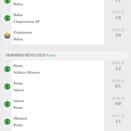
1:1
Bahia
18.07.26
Bahia
2:0
Chapecoense AF
12.07.26
Fluminense
2:0
Bahia
DERNIERS RÉSULTATS
Remo
08.08.26
Remo
2:2
Atlético Mineiro
05.08.26
Remo
0:1
Santos
02.08.26
Santos
0:0
Remo
30.07.26
Mirassol
2:1
Remo