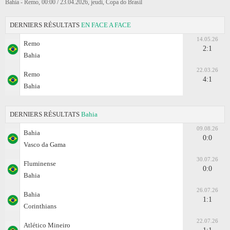
Bahia - Remo, 00:00 / 23.04.2026, jeudi, Copa do Brasil
DERNIERS RÉSULTATS
EN FACE A FACE
14.05.26
Remo
2:1
Bahia
22.03.26
Remo
4:1
Bahia
DERNIERS RÉSULTATS
Bahia
09.08.26
Bahia
0:0
Vasco da Gama
30.07.26
Fluminense
0:0
Bahia
26.07.26
Bahia
1:1
Corinthians
22.07.26
Atlético Mineiro