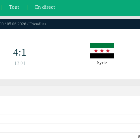
|
Tout
|
En direct
00 / 05.06.2026 / Friendlies
4:1
Syrie
[ 2:0 ]
8