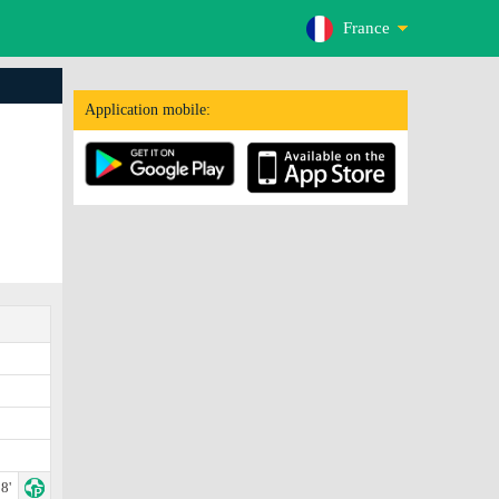
France
Application mobile:
8'