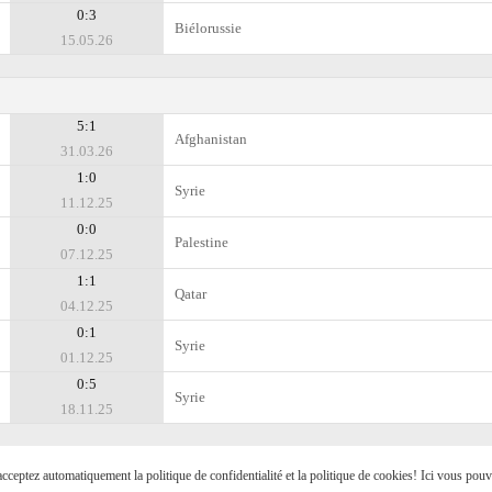
0:3
Biélorussie
15.05.26
5:1
Afghanistan
31.03.26
1:0
Syrie
11.12.25
0:0
Palestine
07.12.25
1:1
Qatar
04.12.25
0:1
Syrie
01.12.25
0:5
Syrie
18.11.25
s acceptez automatiquement la politique de confidentialité et la politique de cookies! Ici vous pou