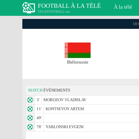
FOOTBALL À LA TÉLÉ
À la télé
TELEFOOTBALL.net
18:
Biélorussie
MATCH
ÉVÈNEMENTS
3'
MOROZOV VLADISLAV
11'
KONTSEVOY ARTEM
49'
78'
YABLONSKI EVGENI