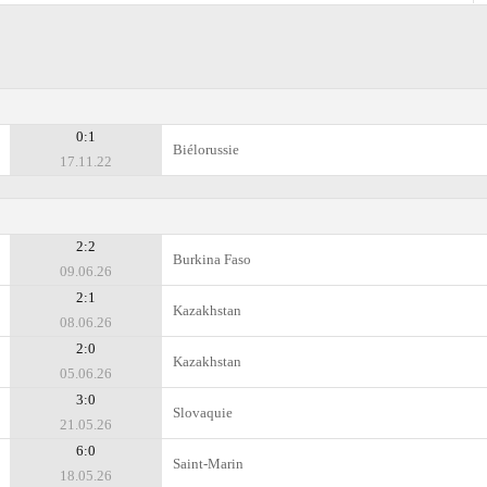
0:1
Biélorussie
17.11.22
2:2
Burkina Faso
09.06.26
2:1
Kazakhstan
08.06.26
2:0
Kazakhstan
05.06.26
3:0
Slovaquie
21.05.26
6:0
Saint-Marin
18.05.26