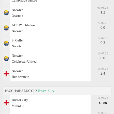
Cambridge United
01.08.26
Norwich
1:2
Osasuna
22.07.26
AFC Wimbledon
0:0
Norwich
17.07.26
St Gallen
0:3
Norwich
11.07.26
Norwich
0:0
Colchester United
15.05.26
Norwich
2:4
Huddersfield
PROCHAINS MATCHS
Bristol City
15.08.26
Bristol City
16:00
Millwall
22.08.26