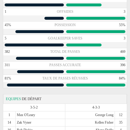
1
OFFSIDES
3
45%
POSSESSION
55%
5
GOALKEEPER SAVES
3
382
TOTAL DE PASSES
469
311
PASSES ACCURATE
396
81%
TAUX DE PASSES RÉUSSIES
84%
EQUIPES
DE DÉPART
3-5-2
4-3-3
1
Max O'Leary
George Long
12
14
Zak Vyner
Kellen Fisher
35
16
Rob Dickie
Shane Duffy
4