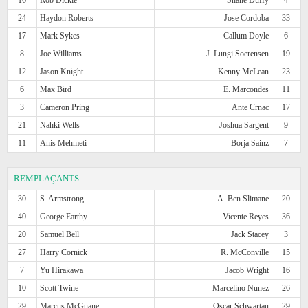
24
Haydon Roberts
Jose Cordoba
33
17
Mark Sykes
Callum Doyle
6
8
Joe Williams
J. Lungi Soerensen
19
12
Jason Knight
Kenny McLean
23
6
Max Bird
E. Marcondes
11
3
Cameron Pring
Ante Crnac
17
21
Nahki Wells
Joshua Sargent
9
11
Anis Mehmeti
Borja Sainz
7
REMPLAÇANTS
30
S. Armstrong
A. Ben Slimane
20
40
George Earthy
Vicente Reyes
36
20
Samuel Bell
Jack Stacey
3
27
Harry Cornick
R. McConville
15
7
Yu Hirakawa
Jacob Wright
16
10
Scott Twine
Marcelino Nunez
26
29
Marcus McGuane
Oscar Schwartau
29