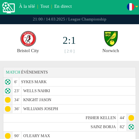
À la télé
|
Tout
|
En direct
21:00 / 14.03.2025 / League Championship
2:1
Bristol City
Norwich
[ 2:0 ]
MATCH
ÉVÈNEMENTS
6'
SYKES MARK
23'
WELLS NAHKI
34'
KNIGHT JASON
36'
WILLIAMS JOSEPH
FISHER KELLEN
44'
SAINZ BORJA
82'
90'
O'LEARY MAX