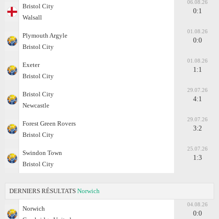
06.08.26
Bristol City
0:1
Walsall
01.08.26
Plymouth Argyle
0:0
Bristol City
01.08.26
Exeter
1:1
Bristol City
29.07.26
Bristol City
4:1
Newcastle
29.07.26
Forest Green Rovers
3:2
Bristol City
25.07.26
Swindon Town
1:3
Bristol City
DERNIERS RÉSULTATS
Norwich
04.08.26
Norwich
0:0