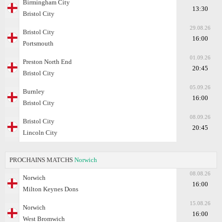
Birmingham City
13:30
Bristol City
29.08.26
Bristol City
16:00
Portsmouth
01.09.26
Preston North End
20:45
Bristol City
05.09.26
Burnley
16:00
Bristol City
08.09.26
Bristol City
20:45
Lincoln City
PROCHAINS MATCHS
Norwich
08.08.26
Norwich
16:00
Milton Keynes Dons
15.08.26
Norwich
16:00
West Bromwich