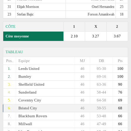
31
Elijah Morrison
Onel Hernandez
25
23
Stefan Bajic
Forson Amankwah
18
CÔTE
1
X
2
Côte moyenne
2.10
3.27
3.67
TABLEAU
Pos.
Equipe
MJ
DB
Pts
1.
Leeds United
46
95-30
100
2.
Burnley
46
69-16
100
3.
Sheffield United
46
63-36
90
4.
Sunderland
46
58-44
76
5.
Coventry City
46
64-58
69
6.
Bristol City
46
59-55
68
7.
Blackburn Rovers
46
53-48
66
8.
Millwall
46
47-49
66