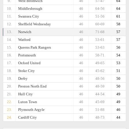
9.
West Bromwich
46
57-47
64
10.
Middlesbrough
46
64-56
64
11.
Swansea City
46
51-56
61
12.
Sheffield Wednesday
46
60-69
58
13.
Norwich
46
71-68
57
14.
Watford
46
53-61
57
15.
Queens Park Rangers
46
53-63
56
16.
Portsmouth
46
58-71
54
17.
Oxford United
46
49-65
53
18.
Stoke City
46
45-62
51
19.
Derby
46
48-56
50
20.
Preston North End
46
48-59
50
21.
Hull City
46
44-54
49
22.
Luton Town
46
45-69
49
23.
Plymouth Argyle
46
51-88
46
24.
Cardiff City
46
48-73
44