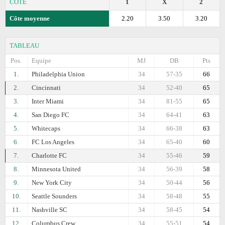
CÔTE
1
X
2
Côte moyenne
2.20
3.50
3.20
TABLEAU
Pos.
Equipe
MJ
DB
Pts
1.
Philadelphia Union
34
57-35
66
2.
Cincinnati
34
52-40
65
3.
Inter Miami
34
81-55
65
4.
San Diego FC
34
64-41
63
5.
Whitecaps
34
66-38
63
6.
FC Los Angeles
34
65-40
60
7.
Charlotte FC
34
55-46
59
8.
Minnesota United
34
56-39
58
9.
New York City
34
50-44
56
10.
Seattle Sounders
34
58-48
55
11.
Nashville SC
34
58-45
54
12.
Columbus Crew
34
55-51
54