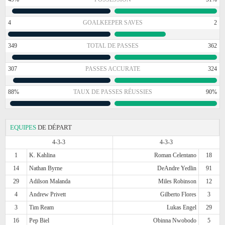
4
GOALKEEPER SAVES
2
349
TOTAL DE PASSES
362
307
PASSES ACCURATE
324
88%
TAUX DE PASSES RÉUSSIES
90%
EQUIPES
DE DÉPART
4-3-3
4-3-3
1
K. Kahlina
Roman Celentano
18
14
Nathan Byrne
DeAndre Yedlin
91
29
Adilson Malanda
Miles Robinson
12
4
Andrew Privett
Gilberto Flores
3
3
Tim Ream
Lukas Engel
29
16
Pep Biel
Obinna Nwobodo
5