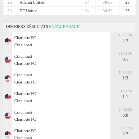
29.
Atlanta United
34
38-63
28
30.
DC United
34
30-66
26
DERNIERS RÉSULTATS
EN FACE A FACE
10.05.26
Charlotte FC
2:2
Cincinnati
11.08.25
Cincinnati
0:1
Charlotte FC
14.07.24
Cincinnati
1:3
Charlotte FC
31.03.24
Charlotte FC
1:1
Cincinnati
24.09.23
Cincinnati
3:0
Charlotte FC
09.07.23
Charlotte FC
2:2
Cincinnati