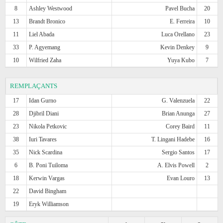
8
Ashley Westwood
Pavel Bucha
20
13
Brandt Bronico
E. Ferreira
10
11
Liel Abada
Luca Orellano
23
33
P. Agyemang
Kevin Denkey
9
10
Wilfried Zaha
Yuya Kubo
7
REMPLAÇANTS
17
Idan Gurno
G. Valenzuela
22
28
Djibril Diani
Brian Anunga
27
23
Nikola Petkovic
Corey Baird
11
38
Iuri Tavares
T. Lingani Hadebe
16
35
Nick Scardina
Sergio Santos
17
6
B. Poni Tuiloma
A. Elvis Powell
2
18
Kerwin Vargas
Evan Louro
13
22
David Bingham
19
Eryk Williamson