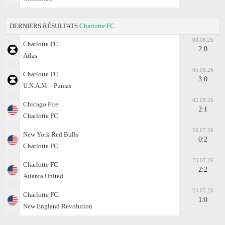
DERNIERS RÉSULTATS
Charlotte FC
08.08.26
Charlotte FC
2:0
Atlas
05.08.26
Charlotte FC
3:0
U.N.A.M. - Pumas
02.08.26
Chicago Fire
2:1
Charlotte FC
26.07.26
New York Red Bulls
0:2
Charlotte FC
23.07.26
Charlotte FC
2:2
Atlanta United
24.05.26
Charlotte FC
1:0
New England Revolution