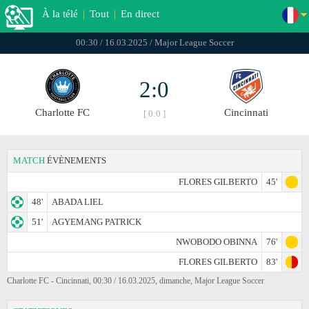
À la télé
|
Tout
|
En direct
00:30 / 16.03.2025 / Major League Soccer
2:0
Charlotte FC
Cincinnati
[ 0:0 ]
MATCH
ÉVÈNEMENTS
FLORES GILBERTO
45'
48'
ABADA LIEL
51'
AGYEMANG PATRICK
NWOBODO OBINNA
76'
FLORES GILBERTO
83'
Charlotte FC - Cincinnati, 00:30 / 16.03.2025, dimanche, Major League Soccer