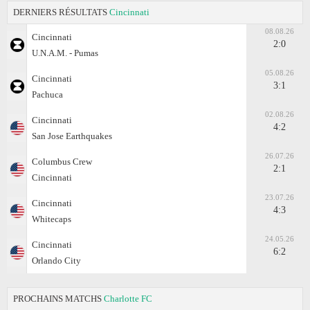
DERNIERS RÉSULTATS
Cincinnati
08.08.26
Cincinnati
2:0
U.N.A.M. - Pumas
05.08.26
Cincinnati
3:1
Pachuca
02.08.26
Cincinnati
4:2
San Jose Earthquakes
26.07.26
Columbus Crew
2:1
Cincinnati
23.07.26
Cincinnati
4:3
Whitecaps
24.05.26
Cincinnati
6:2
Orlando City
PROCHAINS MATCHS
Charlotte FC