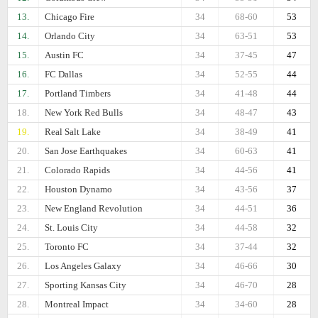
13.
Chicago Fire
34
68-60
53
14.
Orlando City
34
63-51
53
15.
Austin FC
34
37-45
47
16.
FC Dallas
34
52-55
44
17.
Portland Timbers
34
41-48
44
18.
New York Red Bulls
34
48-47
43
19.
Real Salt Lake
34
38-49
41
20.
San Jose Earthquakes
34
60-63
41
21.
Colorado Rapids
34
44-56
41
22.
Houston Dynamo
34
43-56
37
23.
New England Revolution
34
44-51
36
24.
St. Louis City
34
44-58
32
25.
Toronto FC
34
37-44
32
26.
Los Angeles Galaxy
34
46-66
30
27.
Sporting Kansas City
34
46-70
28
28.
Montreal Impact
34
34-60
28