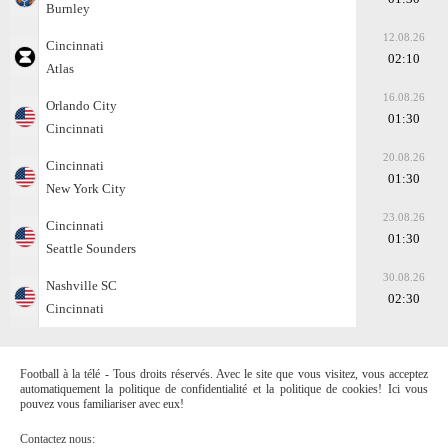
Burnley
12.08.26
Cincinnati
02:10
Atlas
16.08.26
Orlando City
01:30
Cincinnati
20.08.26
Cincinnati
01:30
New York City
23.08.26
Cincinnati
01:30
Seattle Sounders
30.08.26
Nashville SC
02:30
Cincinnati
Football à la télé - Tous droits réservés. Avec le site que vous visitez, vous acceptez
automatiquement la politique de confidentialité et la politique de cookies! Ici vous
pouvez vous familiariser avec eux!
Contactez nous: