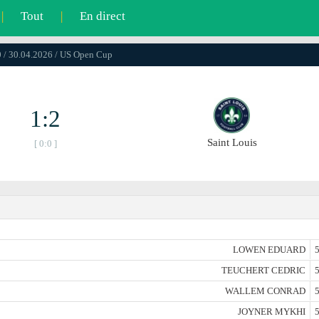
|
Tout
|
En direct
 / 30.04.2026 / US Open Cup
1:2
Saint Louis
[ 0:0 ]
LOWEN EDUARD
5
TEUCHERT CEDRIC
5
WALLEM CONRAD
5
JOYNER MYKHI
5