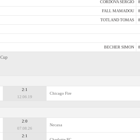
CORDOVA SERGIO
8
FALL MAMADOU
8
TOTLAND TOMAS
8
BECHER SIMON
8
n Cup
2:1
Chicago Fire
12.06.19
2:0
Necaxa
07.08.26
2:1
Charlotte FC