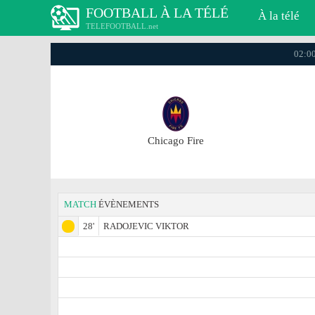
FOOTBALL À LA TÉLÉ
À la télé
TELEFOOTBALL.net
02:00
Chicago Fire
MATCH
ÉVÈNEMENTS
28'
RADOJEVIC VIKTOR