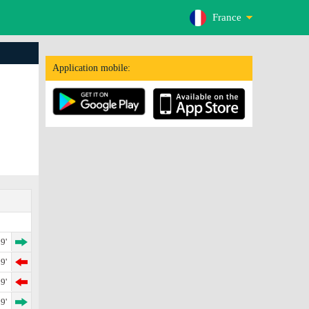
France
Application mobile:
9'
9'
9'
9'