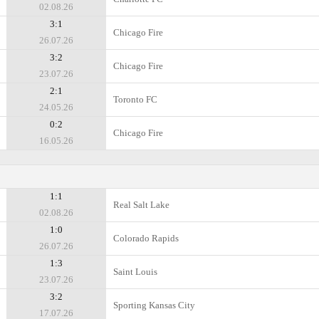
02.08.26
3:1
Chicago Fire
26.07.26
3:2
Chicago Fire
23.07.26
2:1
Toronto FC
24.05.26
0:2
Chicago Fire
16.05.26
1:1
Real Salt Lake
02.08.26
1:0
Colorado Rapids
26.07.26
1:3
Saint Louis
23.07.26
3:2
Sporting Kansas City
17.07.26