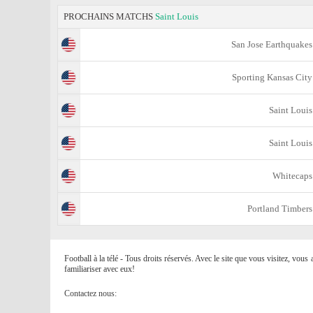
PROCHAINS MATCHS
Saint Louis
San Jose Earthquakes
Sporting Kansas City
Saint Louis
Saint Louis
Whitecaps
Portland Timbers
Football à la télé - Tous droits réservés. Avec le site que vous visitez, vou
familiariser avec eux!
Contactez nous: