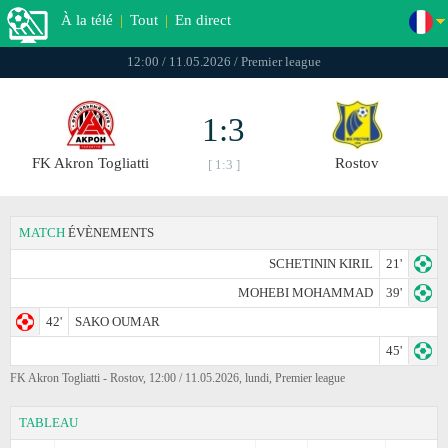
À la télé
|
Tout
|
En direct
12:00 / 11.05.2026 / Premier league
1:3
FK Akron Togliatti
Rostov
[ 1:3 ]
MATCH
ÉVÈNEMENTS
SCHETININ KIRIL
21'
MOHEBI MOHAMMAD
39'
42'
SAKO OUMAR
45'
FK Akron Togliatti - Rostov, 12:00 / 11.05.2026, lundi, Premier league
TABLEAU