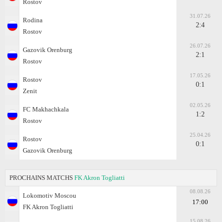
Rostov
31.07.26
Rodina
2:4
Rostov
26.07.26
Gazovik Orenburg
2:1
Rostov
17.05.26
Rostov
0:1
Zenit
02.05.26
FC Makhachkala
1:2
Rostov
25.04.26
Rostov
0:1
Gazovik Orenburg
PROCHAINS MATCHS
FK Akron Togliatti
08.08.26
Lokomotiv Moscou
17:00
FK Akron Togliatti
15.08.26