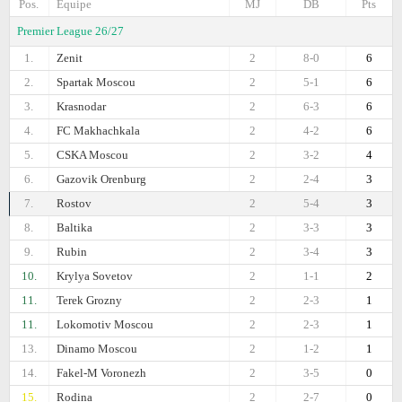
Pos.
Equipe
MJ
DB
Pts
Premier League 26/27
1.
Zenit
2
8-0
6
2.
Spartak Moscou
2
5-1
6
3.
Krasnodar
2
6-3
6
4.
FC Makhachkala
2
4-2
6
5.
CSKA Moscou
2
3-2
4
6.
Gazovik Orenburg
2
2-4
3
7.
Rostov
2
5-4
3
8.
Baltika
2
3-3
3
9.
Rubin
2
3-4
3
10.
Krylya Sovetov
2
1-1
2
11.
Terek Grozny
2
2-3
1
11.
Lokomotiv Moscou
2
2-3
1
13.
Dinamo Moscou
2
1-2
1
14.
Fakel-M Voronezh
2
3-5
0
15.
Rodina
2
2-7
0