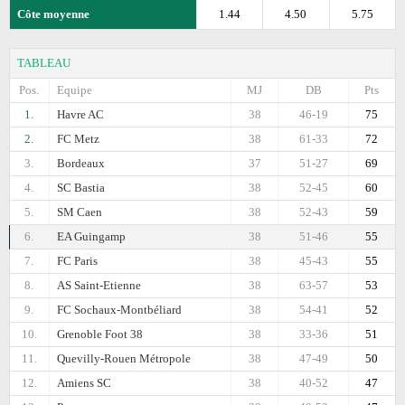
Côte moyenne
1.44
4.50
5.75
TABLEAU
Pos.
Equipe
MJ
DB
Pts
1.
Havre AC
38
46-19
75
2.
FC Metz
38
61-33
72
3.
Bordeaux
37
51-27
69
4.
SC Bastia
38
52-45
60
5.
SM Caen
38
52-43
59
6.
EA Guingamp
38
51-46
55
7.
FC Paris
38
45-43
55
8.
AS Saint-Etienne
38
63-57
53
9.
FC Sochaux-Montbéliard
38
54-41
52
10.
Grenoble Foot 38
38
33-36
51
11.
Quevilly-Rouen Métropole
38
47-49
50
12.
Amiens SC
38
40-52
47