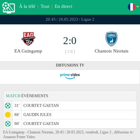
À la télé
|
Tout
|
En direct
20:45 / 26.05.2023 / Ligue 2
2:0
EA Guingamp
Chamois Niortais
[ 1:0 ]
DIFFUSIONS TV
MATCH
ÉVÈNEMENTS
31'
COURTET GAETAN
86'
GAUDIN JULES
90'
COURTET GAETAN
EA Guingamp - Chamois Niortais, 20:45 / 26.05.2023, vendredi, Ligue 2 , diffusions tv:
Amazon Prime Video