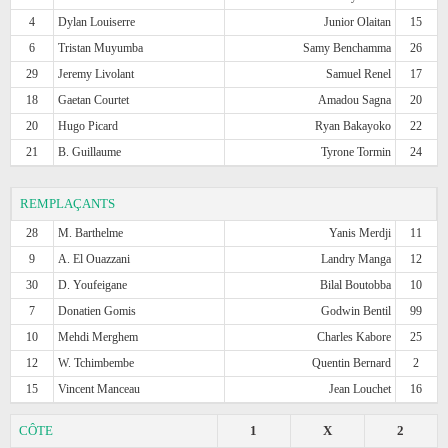
4
Dylan Louiserre
Junior Olaitan
15
6
Tristan Muyumba
Samy Benchamma
26
29
Jeremy Livolant
Samuel Renel
17
18
Gaetan Courtet
Amadou Sagna
20
20
Hugo Picard
Ryan Bakayoko
22
21
B. Guillaume
Tyrone Tormin
24
REMPLAÇANTS
28
M. Barthelme
Yanis Merdji
11
9
A. El Ouazzani
Landry Manga
12
30
D. Youfeigane
Bilal Boutobba
10
7
Donatien Gomis
Godwin Bentil
99
10
Mehdi Merghem
Charles Kabore
25
12
W. Tchimbembe
Quentin Bernard
2
15
Vincent Manceau
Jean Louchet
16
CÔTE
1
X
2