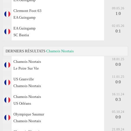
09.05.26
Clermont Foot 63
1:0
EA Guingamp
02.05.26
EA Guingamp
0:1
SC Bastia
DERNIERS RÉSULTATS
Chamois Niortais
18.01.25
Chamois Niortais
0:0
Le Poire Sur Vie
11.01.25
US Granville
0:0
Chamois Niortais
16.11.24
Chamois Niortais
0:3
US Orléans
05.10.24
Olympique Saumur
0:0
Chamois Niortais
21.09.24