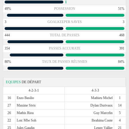
49%
POSSESSION
51%
3
GOALKEEPER SAVES
3
444
TOTAL DE PASSES
468
354
PASSES ACCURATE
391
80%
TAUX DE PASSES RÉUSSIES
84%
EQUIPES
DE DÉPART
4-2-3-1
4-3-3
16
Enzo Basilio
Mathieu Michel
1
27
Maxime Sivis
Dylan Durivaux
14
26
Mathis Riou
Guy Marcelin
5
22
Loic Mbe Soh
Ibrahima Conte
4
25
Jules Gaudin
Lenny Vallier
21