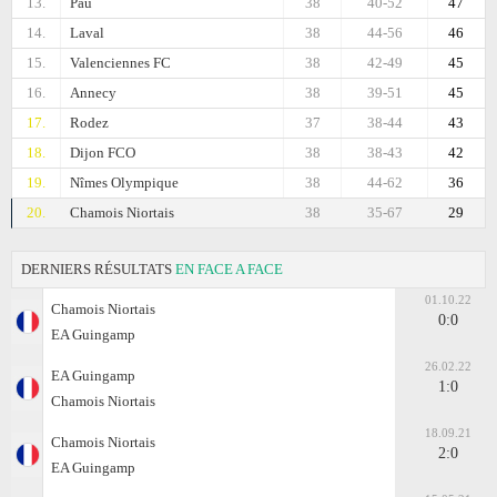
13.
Pau
38
40-52
47
14.
Laval
38
44-56
46
15.
Valenciennes FC
38
42-49
45
16.
Annecy
38
39-51
45
17.
Rodez
37
38-44
43
18.
Dijon FCO
38
38-43
42
19.
Nîmes Olympique
38
44-62
36
20.
Chamois Niortais
38
35-67
29
DERNIERS RÉSULTATS
EN FACE A FACE
01.10.22
Chamois Niortais
0:0
EA Guingamp
26.02.22
EA Guingamp
1:0
Chamois Niortais
18.09.21
Chamois Niortais
2:0
EA Guingamp