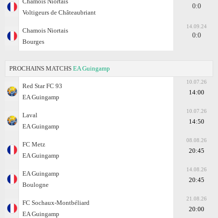
Chamois Niortais
0:0
Voltigeurs de Châteaubriant
14.09.24
Chamois Niortais
0:0
Bourges
PROCHAINS MATCHS
EA Guingamp
10.07.26
Red Star FC 93
14:00
EA Guingamp
10.07.26
Laval
14:50
EA Guingamp
08.08.26
FC Metz
20:45
EA Guingamp
14.08.26
EA Guingamp
20:45
Boulogne
21.08.26
FC Sochaux-Montbéliard
20:00
EA Guingamp