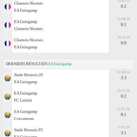
15.05.21
Chamois Niortais
0:2
EA Guingamp
22.08.20
EA Guingamp
0:1
Chamois Niortais
18.10.19
Chamois Niortais
0:0
EA Guingamp
DERNIERS RÉSULTATS
EA Guingamp
01.08.26
Stade Brestois 29
3:3
EA Guingamp
25.07.26
EA Guingamp
0:2
FC Lorient
22.07.26
EA Guingamp
0:1
Concarneau
17.07.26
Stade Rennais FC
3:1
EA Guingamp