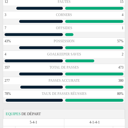
12
FAUTES
15
3
CORNERS
4
7
OFFSIDES
1
43%
POSSESSION
57%
4
GOALKEEPER SAVES
2
357
TOTAL DE PASSES
473
277
PASSES ACCURATE
380
78%
TAUX DE PASSES RÉUSSIES
80%
EQUIPES
DE DÉPART
5-4-1
4-1-4-1