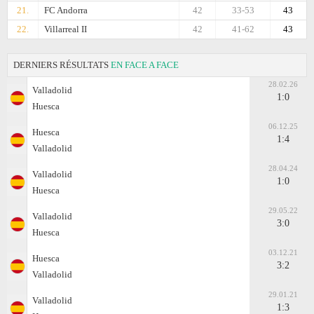
21.
FC Andorra
42
33-53
43
22.
Villarreal II
42
41-62
43
DERNIERS RÉSULTATS
EN FACE A FACE
28.02.26
Valladolid
1:0
Huesca
06.12.25
Huesca
1:4
Valladolid
28.04.24
Valladolid
1:0
Huesca
29.05.22
Valladolid
3:0
Huesca
03.12.21
Huesca
3:2
Valladolid
29.01.21
Valladolid
1:3