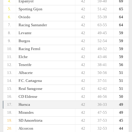
4.
Espanyol
42
59-40
69
5.
Sporting Gijon
42
51-42
65
6.
Oviedo
42
55-39
64
7.
Racing Santander
42
63-55
64
8.
Levante
42
49-45
59
9.
Burgos
42
52-54
59
10.
Racing Ferrol
42
49-52
59
11.
Elche
42
43-46
59
12.
Tenerife
42
38-41
56
13.
Albacete
42
50-56
51
14.
F.C. Cartagena
42
37-51
51
15.
Real Saragosse
42
42-42
51
16.
CD Eldense
42
46-56
50
17.
Huesca
42
36-33
49
18.
Mirandes
42
47-55
49
19.
SD Amorebieta
42
37-53
45
20.
Alcorcon
42
32-53
44