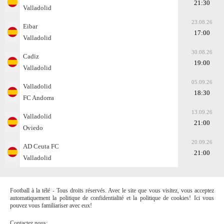
21:30
Valladolid
23.08.26
Eibar
17:00
Valladolid
30.08.26
Cadiz
19:00
Valladolid
05.09.26
Valladolid
18:30
FC Andorra
13.09.26
Valladolid
21:00
Oviedo
20.09.26
AD Ceuta FC
21:00
Valladolid
Football à la télé - Tous droits réservés. Avec le site que vous visitez, vous acceptez
automatiquement la politique de confidentialité et la politique de cookies! Ici vous
pouvez vous familiariser avec eux!
Contactez nous: