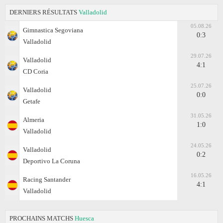
DERNIERS RÉSULTATS
Valladolid
05.08.26
Gimnastica Segoviana
0:3
Valladolid
29.07.26
Valladolid
4:1
CD Coria
25.07.26
Valladolid
0:0
Getafe
31.05.26
Almeria
1:0
Valladolid
24.05.26
Valladolid
0:2
Deportivo La Coruna
16.05.26
Racing Santander
4:1
Valladolid
PROCHAINS MATCHS
Huesca