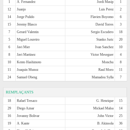
1
A. Fernandez
Jordi Masip
1
12
Juanjo
Luis Perez
2
14
Jorge Pulido
Flavien Boyomo
6
15
Jeremy Blasco
David Torres
3
7
Gerard Valentin
Sergio Escudero
18
5
Miguel Loureiro
Stanko Juric
20
6
Javi Mier
Ivan Sanchez
10
8
Javi Martinez
Victor Meseguer
4
10
Kento Hashimoto
Monchu
8
11
Joaquin Munoz
Raul Moro
11
24
Samuel Obeng
Mamadou Sylla
7
REMPLAÇANTS
18
Rafael Tresaco
G. Henrique
15
29
Diego Aznar
Mickael Malsa
14
16
Jovanny Bolivar
John Victor
25
19
A. Kante
B. Akinsola
36