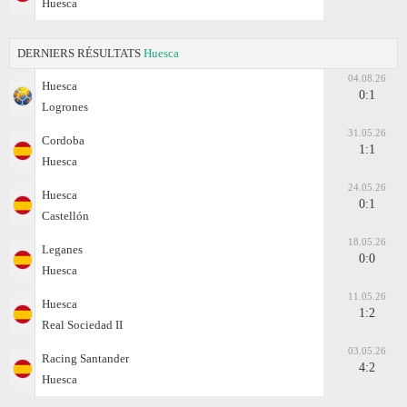
Huesca
DERNIERS RÉSULTATS
Huesca
04.08.26
Huesca
0:1
Logrones
31.05.26
Cordoba
1:1
Huesca
24.05.26
Huesca
0:1
Castellón
18.05.26
Leganes
0:0
Huesca
11.05.26
Huesca
1:2
Real Sociedad II
03.05.26
Racing Santander
4:2
Huesca