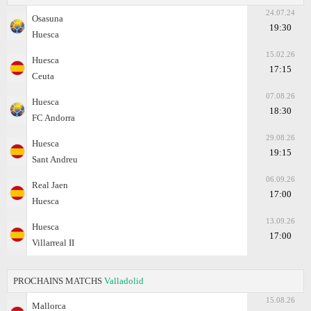
24.07.24
Osasuna
19:30
Huesca
15.02.26
Huesca
17:15
Ceuta
07.08.26
Huesca
18:30
FC Andorra
29.08.26
Huesca
19:15
Sant Andreu
06.09.26
Real Jaen
17:00
Huesca
13.09.26
Huesca
17:00
Villarreal II
PROCHAINS MATCHS
Valladolid
15.08.26
Mallorca