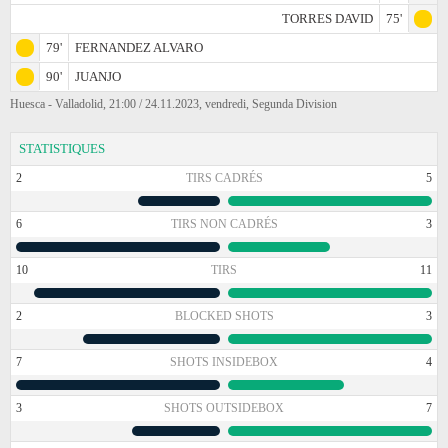
TORRES DAVID
75'
79'
FERNANDEZ ALVARO
90'
JUANJO
Huesca - Valladolid, 21:00 / 24.11.2023, vendredi, Segunda Division
STATISTIQUES
2
TIRS CADRÉS
5
6
TIRS NON CADRÉS
3
10
TIRS
11
2
BLOCKED SHOTS
3
7
SHOTS INSIDEBOX
4
3
SHOTS OUTSIDEBOX
7