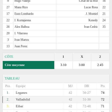
9
Hugo Vallejo
Cesar de la Hoz
16
27
Manu Rico
Lucas Rosa
22
17
Enzo Lombardo
J. Montiel
21
22
I. Kortajarena
Kenedy
24
26
Alex Balboa
Ivan Cedric
35
20
I. Vilarrasa
3
Ivan Martos
13
Juan Perez
CÔTE
1
X
2
Côte moyenne
3.10
3.00
2.45
TABLEAU
Pos.
Equipe
MJ
DB
Pts
1.
Leganes
42
56-27
74
2.
Valladolid
42
51-36
72
3.
Eibar
42
72-48
71