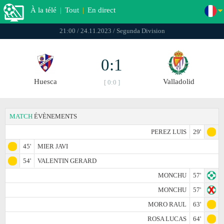
À la télé
|
Tout
|
En direct
21:00 / 24.11.2023 / Segunda Division
0:1
Huesca
Valladolid
[ 0:0 ]
MATCH
ÉVÈNEMENTS
PEREZ LUIS
29'
45'
MIER JAVI
54'
VALENTIN GERARD
MONCHU
57'
MONCHU
57'
MORO RAUL
63'
ROSA LUCAS
64'