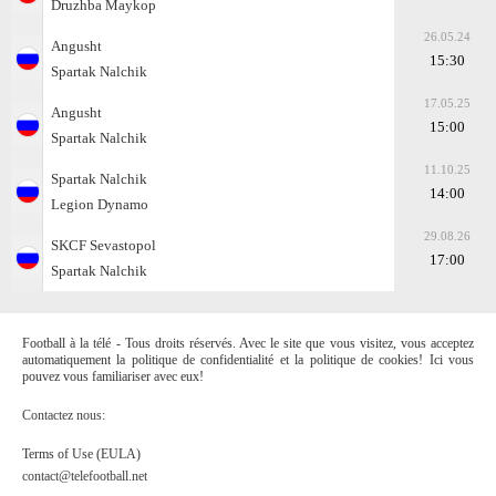
Druzhba Maykop
26.05.24
Angusht
15:30
Spartak Nalchik
17.05.25
Angusht
15:00
Spartak Nalchik
11.10.25
Spartak Nalchik
14:00
Legion Dynamo
29.08.26
SKCF Sevastopol
17:00
Spartak Nalchik
Football à la télé - Tous droits réservés. Avec le site que vous visitez, vous acceptez
automatiquement la politique de confidentialité et la politique de cookies! Ici vous
pouvez vous familiariser avec eux!
Contactez nous:
Terms of Use (EULA)
contact@telefootball.net