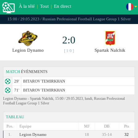
À la télé
|
Tout
|
En direct
15:00 / 29.05.2023 / Russian Professional Football League Group 1 Silver
2:0
Legion Dynamo
Spartak Nalchik
[ 1:0 ]
MATCH
ÉVÈNEMENTS
29'
BITAROV TEMIRKHAN
71'
BITAROV TEMIRKHAN
Legion Dynamo - Spartak Nalchik, 15:00 / 29.05.2023, lundi, Russian Professional
Football League Group 1 Silver
TABLEAU
Pos.
Equipe
MJ
DB
Pts
1.
Legion Dynamo
18
35-14
32