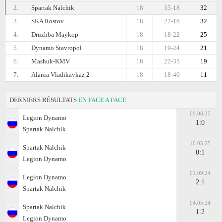
2.
Spartak Nalchik
18
35-18
32
3.
SKA Rostov
18
22-16
32
4.
Druzhba Maykop
18
18-22
25
5.
Dynamo Stavropol
18
19-24
21
6.
Mashuk-KMV
18
22-35
19
7.
Alania Vladikavkaz 2
18
18-40
11
DERNIERS RÉSULTATS
EN FACE A FACE
09.08.25
Legion Dynamo
1:0
Spartak Nalchik
10.05.25
Spartak Nalchik
0:1
Legion Dynamo
01.09.24
Legion Dynamo
2:1
Spartak Nalchik
04.05.24
Spartak Nalchik
1:2
Legion Dynamo