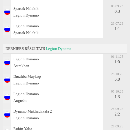
03.09.23
Spartak Nalchik
0:3
Legion Dynamo
23.07.23
Legion Dynamo
1:1
Spartak Nalchik
DERNIERS RÉSULTATS
Legion Dynamo
01.11.25
Legion Dynamo
1:0
Astrakhan
25.10.25
Druzhba Maykop
3:0
Legion Dynamo
05.10.25
Legion Dynamo
1:3
Angusht
28.09.25
Dynamo Makhachkala 2
2:2
Legion Dynamo
20.09.25
Rubin Yalta