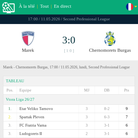
À la télé
|
Tout
|
En direct
17:00 / 11.05.2026 / Second Professional League
3:0
Marek
Chernomorets Burgas
[ 1:0 ]
Marek - Chernomorets Burgas, 17:00 / 11.05.2026, lundi, Second Professional League
TABLEAU
Pos.
Equipe
MJ
DB
Pts
Vtora Liga 26/27
1.
Etar Veliko Tarnovo
3
8-2
9
2.
Spartak Pleven
3
6-3
7
3.
FC Fratria Varna
3
3-1
6
3.
Ludogorets II
2
3-1
6