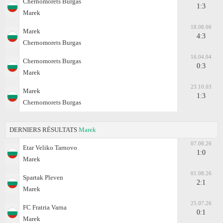
Chernomorets Burgas
1:3
Marek
18.08.06
Marek
4:3
Chernomorets Burgas
16.04.04
Chernomorets Burgas
0:3
Marek
23.10.03
Marek
1:3
Chernomorets Burgas
DERNIERS RÉSULTATS
Marek
07.08.26
Etar Veliko Tarnovo
1:0
Marek
01.08.26
Spartak Pleven
2:1
Marek
25.07.26
FC Fratria Varna
0:1
Marek