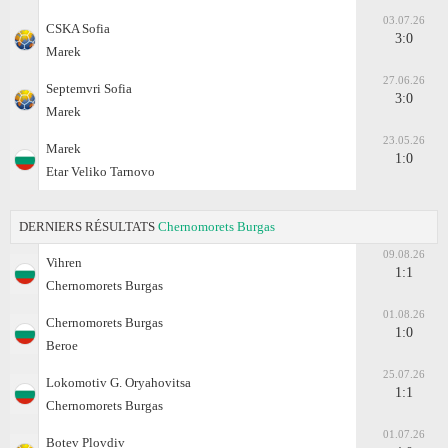
03.07.26
CSKA Sofia
3:0
Marek
27.06.26
Septemvri Sofia
3:0
Marek
23.05.26
Marek
1:0
Etar Veliko Tarnovo
DERNIERS RÉSULTATS
Chernomorets Burgas
09.08.26
Vihren
1:1
Chernomorets Burgas
01.08.26
Chernomorets Burgas
1:0
Beroe
25.07.26
Lokomotiv G. Oryahovitsa
1:1
Chernomorets Burgas
01.07.26
Botev Plovdiv