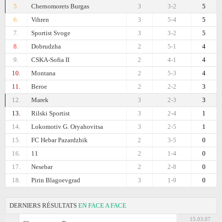
5.
Chernomorets Burgas
3
3-2
5
6.
Vihren
3
5-4
5
7.
Sportist Svoge
3
3-2
5
8.
Dobrudzha
2
5-1
4
9.
CSKA-Sofiа II
2
4-1
4
10.
Montana
2
5-3
4
11.
Beroe
2
2-2
3
12.
Marek
3
2-3
3
13.
Rilski Sportist
3
2-4
1
14.
Lokomotiv G. Oryahovitsa
3
2-5
1
15.
FC Hebar Pazardzhik
2
3-5
0
16.
11
2
1-4
0
17.
Nesebar
2
2-8
0
18.
Pirin Blagoevgrad
3
1-9
0
DERNIERS RÉSULTATS
EN FACE A FACE
15.03.07