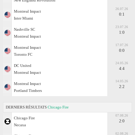
New England Revolution
26.07.26
Montreal Impact
0:1
Inter Miami
23.07.26
Nashville SC
1:0
Montreal Impact
17.07.26
Montreal Impact
0:0
Toronto FC
24.05.26
DC United
4:4
Montreal Impact
14.05.26
Montreal Impact
2:2
Portland Timbers
DERNIERS RÉSULTATS
Chicago Fire
07.08.26
Chicago Fire
2:0
Necaxa
02.08.26