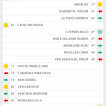
MBOKAZI
57'
RADOJEVIC VIKTOR
61'
GUTMAN ANDREW
61'
62'
CRAIG BRANDAN
CUYPERS HUGO
67'
HAILE-SELASSIE MAREN
67'
DITHEJANE PUSO
67'
MUELLER CHRIS
68'
ZINCKERNAGEL PHILIP
68'
71'
OWUSU PRINCE-OSEI
73'
CARMONA WIKELMAN
73'
RIOS DANIEL
82'
VERA BRAYAN
85'
SYNCHUK HENNADII
85'
PETRASSO LUCA