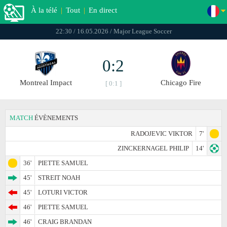
À la télé
|
Tout
|
En direct
22:30 / 16.05.2026 / Major League Soccer
0:2
Montreal Impact
Chicago Fire
[ 0:1 ]
MATCH
ÉVÈNEMENTS
RADOJEVIC VIKTOR
7'
ZINCKERNAGEL PHILIP
14'
36'
PIETTE SAMUEL
45'
STREIT NOAH
45'
LOTURI VICTOR
46'
PIETTE SAMUEL
46'
CRAIG BRANDAN