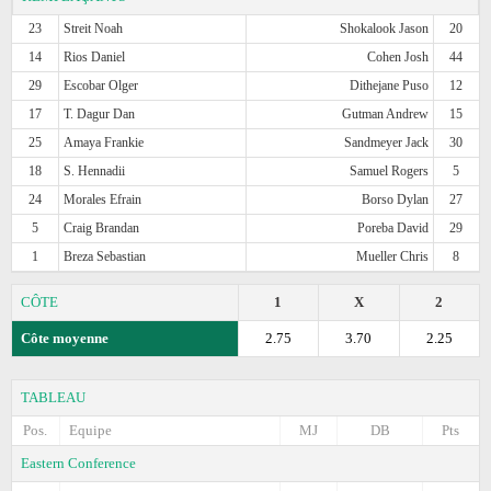
23
Streit Noah
Shokalook Jason
20
14
Rios Daniel
Cohen Josh
44
29
Escobar Olger
Dithejane Puso
12
17
T. Dagur Dan
Gutman Andrew
15
25
Amaya Frankie
Sandmeyer Jack
30
18
S. Hennadii
Samuel Rogers
5
24
Morales Efrain
Borso Dylan
27
5
Craig Brandan
Poreba David
29
1
Breza Sebastian
Mueller Chris
8
CÔTE
1
X
2
Côte moyenne
2.75
3.70
2.25
TABLEAU
Pos.
Equipe
MJ
DB
Pts
Eastern Conference