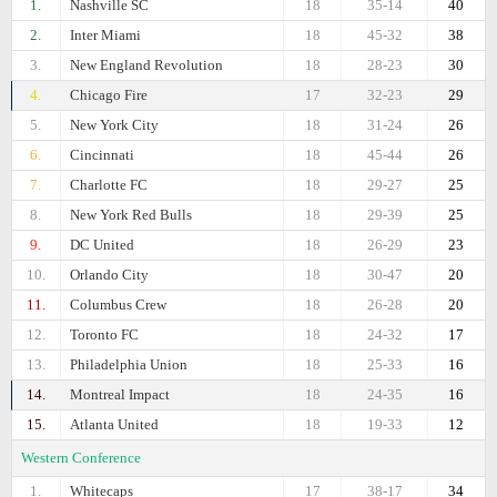
1.
Nashville SC
18
35-14
40
2.
Inter Miami
18
45-32
38
3.
New England Revolution
18
28-23
30
4.
Chicago Fire
17
32-23
29
5.
New York City
18
31-24
26
6.
Cincinnati
18
45-44
26
7.
Charlotte FC
18
29-27
25
8.
New York Red Bulls
18
29-39
25
9.
DC United
18
26-29
23
10.
Orlando City
18
30-47
20
11.
Columbus Crew
18
26-28
20
12.
Toronto FC
18
24-32
17
13.
Philadelphia Union
18
25-33
16
14.
Montreal Impact
18
24-35
16
15.
Atlanta United
18
19-33
12
Western Conference
1.
Whitecaps
17
38-17
34