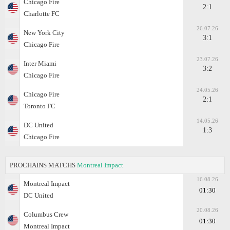
Chicago Fire
2:1
Charlotte FC
26.07.26
New York City
3:1
Chicago Fire
23.07.26
Inter Miami
3:2
Chicago Fire
24.05.26
Chicago Fire
2:1
Toronto FC
14.05.26
DC United
1:3
Chicago Fire
PROCHAINS MATCHS
Montreal Impact
16.08.26
Montreal Impact
01:30
DC United
20.08.26
Columbus Crew
01:30
Montreal Impact