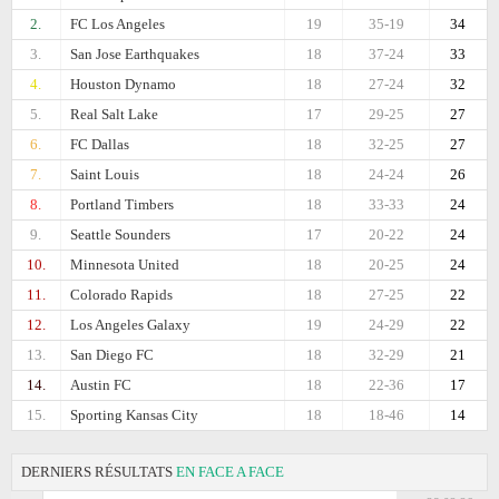
2.
FC Los Angeles
19
35-19
34
3.
San Jose Earthquakes
18
37-24
33
4.
Houston Dynamo
18
27-24
32
5.
Real Salt Lake
17
29-25
27
6.
FC Dallas
18
32-25
27
7.
Saint Louis
18
24-24
26
8.
Portland Timbers
18
33-33
24
9.
Seattle Sounders
17
20-22
24
10.
Minnesota United
18
20-25
24
11.
Colorado Rapids
18
27-25
22
12.
Los Angeles Galaxy
19
24-29
22
13.
San Diego FC
18
32-29
21
14.
Austin FC
18
22-36
17
15.
Sporting Kansas City
18
18-46
14
DERNIERS RÉSULTATS
EN FACE A FACE