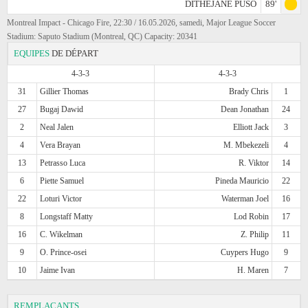
DITHEJANE PUSO
89'
Montreal Impact - Chicago Fire, 22:30 / 16.05.2026, samedi, Major League Soccer
Stadium: Saputo Stadium (Montreal, QC) Capacity: 20341
EQUIPES
DE DÉPART
4-3-3
4-3-3
31
Gillier Thomas
Brady Chris
1
27
Bugaj Dawid
Dean Jonathan
24
2
Neal Jalen
Elliott Jack
3
4
Vera Brayan
M. Mbekezeli
4
13
Petrasso Luca
R. Viktor
14
6
Piette Samuel
Pineda Mauricio
22
22
Loturi Victor
Waterman Joel
16
8
Longstaff Matty
Lod Robin
17
16
C. Wikelman
Z. Philip
11
9
O. Prince-osei
Cuypers Hugo
9
10
Jaime Ivan
H. Maren
7
REMPLAÇANTS