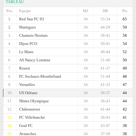
TABLEAU
Pos.
Equipe
MJ
DB
Pts
1.
Red Star FC 93
34
55-34
65
2.
Martigues
34
44-29
59
3.
Chamois Niortais
34
58-42
58
4.
Dijon FCO
34
50-41
54
5.
Le Mans
34
49-44
52
6.
AS Nancy Lorraine
34
51-46
50
7.
Rouen
34
41-37
49
8.
FC Sochaux-Montbéliard
34
51-44
48
9.
Versailles
34
41-33
47
10.
US Orléans
34
36-37
44
11.
Nîmes Olympique
34
36-43
44
12.
Châteauroux
34
41-44
42
13.
FC Villefranche
34
36-43
41
14.
Goal FC
34
43-47
38
15.
Avranches
34
37-59
38