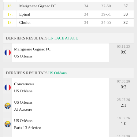
16.
Marignane Gignac FC
34
37-50
37
17.
Epinal
34
39-51
33
18.
Cholet
34
34-55
32
DERNIERS RÉSULTATS
EN FACE A FACE
03.11.23
Marignane Gignac FC
0:0
US Orléans
DERNIERS RÉSULTATS
US Orléans
07.08.26
Concarneau
0:2
US Orléans
25.07.26
US Orléans
2:1
AJ Auxerre
18.07.26
US Orléans
1:0
Paris 13 Atletico
11.07.26