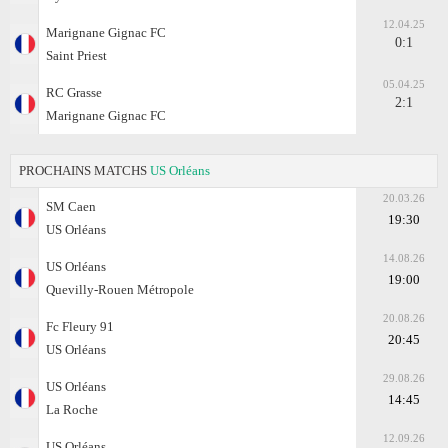
12.04.25
Marignane Gignac FC
0:1
Saint Priest
05.04.25
RC Grasse
2:1
Marignane Gignac FC
PROCHAINS MATCHS
US Orléans
20.03.26
SM Caen
19:30
US Orléans
14.08.26
US Orléans
19:00
Quevilly-Rouen Métropole
20.08.26
Fc Fleury 91
20:45
US Orléans
29.08.26
US Orléans
14:45
La Roche
12.09.26
US Orléans