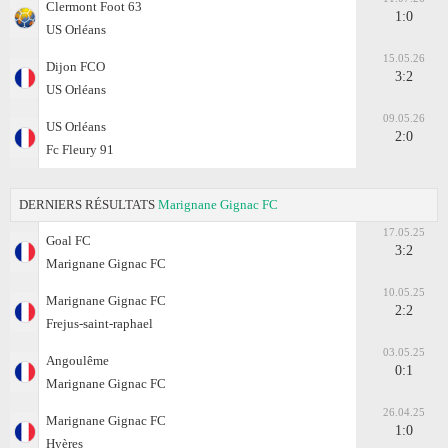
Clermont Foot 63
1:0
US Orléans
15.05.26
Dijon FCO
3:2
US Orléans
09.05.26
US Orléans
2:0
Fc Fleury 91
DERNIERS RÉSULTATS
Marignane Gignac FC
17.05.25
Goal FC
3:2
Marignane Gignac FC
10.05.25
Marignane Gignac FC
2:2
Frejus-saint-raphael
03.05.25
Angoulême
0:1
Marignane Gignac FC
26.04.25
Marignane Gignac FC
1:0
Hyères