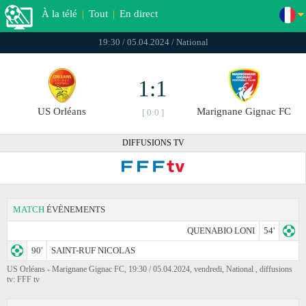
À la télé
|
Tout
|
En direct
19:30 / 05.04.2024 / National
1:1
US Orléans
Marignane Gignac FC
[ 0:0 ]
DIFFUSIONS TV
MATCH
ÉVÈNEMENTS
QUENABIO LONI
54'
90'
SAINT-RUF NICOLAS
US Orléans - Marignane Gignac FC, 19:30 / 05.04.2024, vendredi, National , diffusions
tv: FFF tv