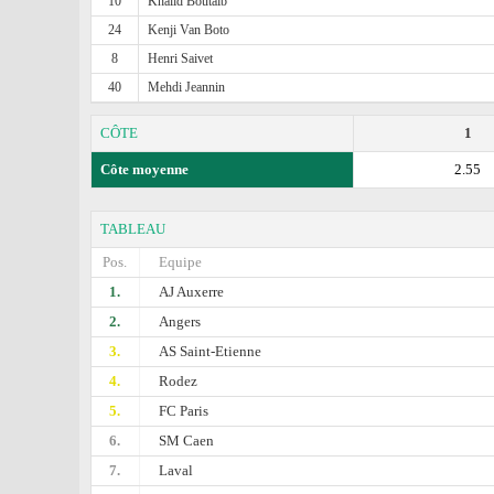
10
Khalid Boutaib
24
Kenji Van Boto
8
Henri Saivet
40
Mehdi Jeannin
CÔTE
1
Côte moyenne
2.55
TABLEAU
Pos.
Equipe
1.
AJ Auxerre
2.
Angers
3.
AS Saint-Etienne
4.
Rodez
5.
FC Paris
6.
SM Caen
7.
Laval