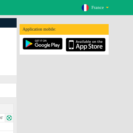
France
Application mobile:
6'