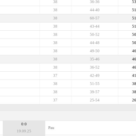
38
36-36
5
38
44-40
5
38
60-57
5
38
43-44
5
38
50-52
5
38
44-48
5
38
49-50
4
38
35-46
4
38
36-52
4
37
42-49
4
38
51-55
3
38
39-57
3
37
25-54
2
0:0
Pau
19.09.25