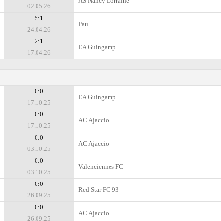
AS Nancy Lorraine
02.05.26
5:1
Pau
24.04.26
2:1
EA Guingamp
17.04.26
0:0
EA Guingamp
17.10.25
0:0
AC Ajaccio
17.10.25
0:0
AC Ajaccio
03.10.25
0:0
Valenciennes FC
03.10.25
0:0
Red Star FC 93
26.09.25
0:0
AC Ajaccio
26.09.25