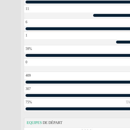
11
6
1
59%
0
409
307
75%
TA
EQUIPES
DE DÉPART