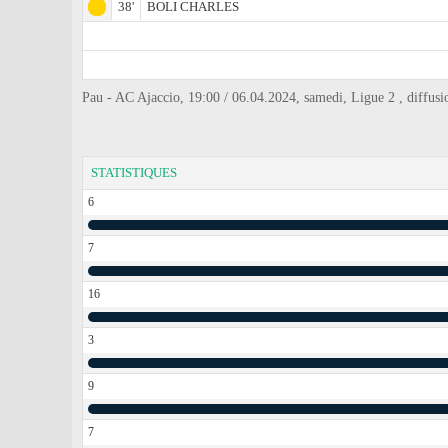
38'
BOLI CHARLES
Pau - AC Ajaccio, 19:00 / 06.04.2024, samedi, Ligue 2 , diffus
STATISTIQUES
6
7
16
3
9
7