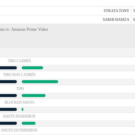
STRATA TONY
5
SAKHI HAMZA
6
ions tv: Amazon Prime Video
TIRS CADRÉS
TIRS NON CADRÉS
TIRS
BLOCKED SHOTS
SHOTS INSIDEBOX
SHOTS OUTSIDEBOX