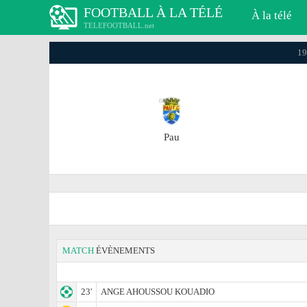
FOOTBALL À LA TÉLÉ
À la télé
TELEFOOTBALL.net
19
Pau
MATCH
ÉVÈNEMENTS
23'
ANGE AHOUSSOU KOUADIO