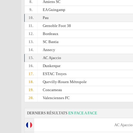
8.
Amiens SC
9.
EA Guingamp
10.
Pau
11.
Grenoble Foot 38
12.
Bordeaux
13.
SC Bastia
14.
Annecy
15.
AC Ajaccio
16.
Dunkerque
17.
ESTAC Troyes
18.
Quevilly-Rouen Métropole
19.
Concarneau
20.
Valenciennes FC
DERNIERS RÉSULTATS
EN FACE A FACE
AC Ajaccio