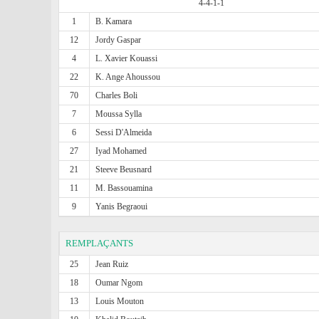
4-4-1-1
1
B. Kamara
12
Jordy Gaspar
4
L. Xavier Kouassi
22
K. Ange Ahoussou
70
Charles Boli
7
Moussa Sylla
6
Sessi D'Almeida
27
Iyad Mohamed
21
Steeve Beusnard
11
M. Bassouamina
9
Yanis Begraoui
REMPLAÇANTS
25
Jean Ruiz
18
Oumar Ngom
13
Louis Mouton