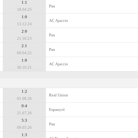
1:1
Pau
18.04.25
1:0
AC Ajaccio
13.12.24
2:0
Pau
21.10.23
2:1
Pau
09.04.22
1:0
AC Ajaccio
30.10.21
1:2
Real Union
01.08.26
0:4
Espanyol
21.07.26
5:3
Pau
09.05.26
1:3