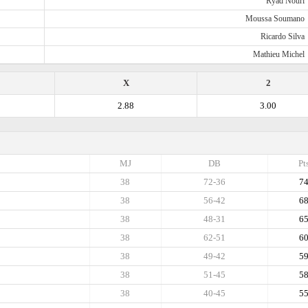
Ryad Nouri
Moussa Soumano
Ricardo Silva
Mathieu Michel
X
2
2.88
3.00
MJ
DB
Pt
38
72-36
7
38
56-42
6
38
48-31
6
38
62-51
6
38
49-42
5
38
51-45
5
38
40-45
5