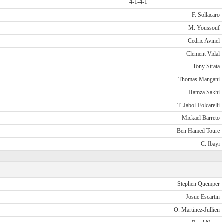
4-1-4-1
F. Sollacaro
M. Youssouf
Cedric Avinel
Clement Vidal
Tony Strata
Thomas Mangani
Hamza Sakhi
T. Jabol-Folcarelli
Mickael Barreto
Ben Hamed Toure
C. Ibayi
Stephen Quemper
Josue Escartin
O. Martinez-Jullien