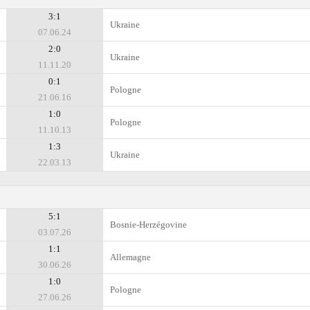
3:1
Ukraine
07.06.24
2:0
Ukraine
11.11.20
0:1
Pologne
21.06.16
1:0
Pologne
11.10.13
1:3
Ukraine
22.03.13
5:1
Bosnie-Herzégovine
03.07.26
1:1
Allemagne
30.06.26
1:0
Pologne
27.06.26