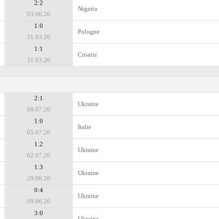
2:2
Nigeria
03.06.26
1:0
Pologne
31.03.26
1:1
Croatie
31.03.26
2:1
Ukraine
08.07.26
1:0
Italie
05.07.26
1:2
Ukraine
02.07.26
1:3
Ukraine
29.06.26
0:4
Ukraine
09.06.26
3:0
Ukraine