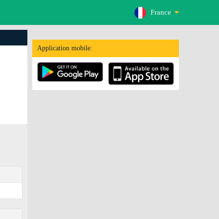
France
Application mobile: