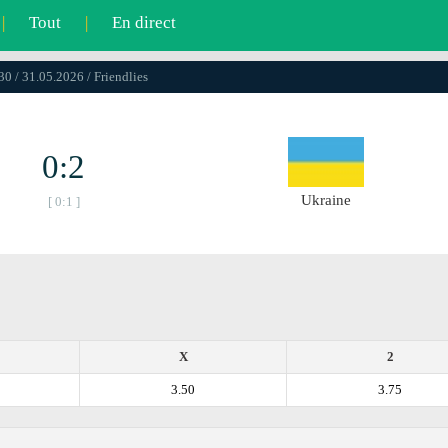
|
Tout
|
En direct
30 / 31.05.2026 / Friendlies
0:2
Ukraine
[ 0:1 ]
X
2
3.50
3.75