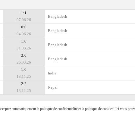
1:1
Bangladesh
07.06.26
0:0
Bangladesh
04.06.26
1:0
Bangladesh
31.03.26
3:0
Bangladesh
26.03.26
1:0
India
18.11.25
2:2
Nepal
13.11.25
s acceptez automatiquement la politique de confidentialité et la politique de cookies! Ici vous pou