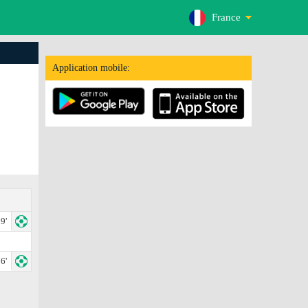
France
Application mobile:
9'
6'