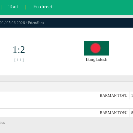
|
Tout
|
En direct
00 / 05.06.2026 / Friendlies
1:2
Bangladesh
[ 1:1 ]
BARMAN TOPU
1
BARMAN TOPU
8
ies