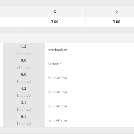
X
2
3.00
3.00
1:2
Azerbaïdjan
09.06.26
0:0
Lettonie
21.05.26
6:0
Saint-Marin
18.05.26
4:2
Saint-Marin
15.05.26
3:1
Saint-Marin
16.04.26
0:1
Saint-Marin
13.04.26