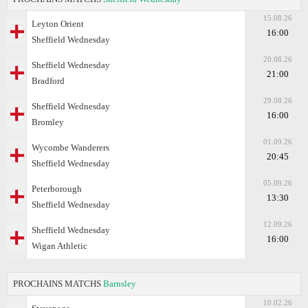
15.08.26
Leyton Orient
16:00
Sheffield Wednesday
20.08.26
Sheffield Wednesday
21:00
Bradford
29.08.26
Sheffield Wednesday
16:00
Bromley
01.09.26
Wycombe Wanderers
20:45
Sheffield Wednesday
05.09.26
Peterborough
13:30
Sheffield Wednesday
12.09.26
Sheffield Wednesday
16:00
Wigan Athletic
PROCHAINS MATCHS
Barnsley
10.02.26