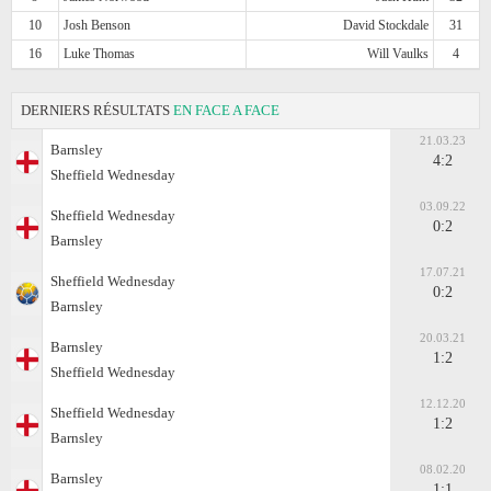
10
Josh Benson
David Stockdale
31
16
Luke Thomas
Will Vaulks
4
DERNIERS RÉSULTATS
EN FACE A FACE
21.03.23
Barnsley
4:2
Sheffield Wednesday
03.09.22
Sheffield Wednesday
0:2
Barnsley
17.07.21
Sheffield Wednesday
0:2
Barnsley
20.03.21
Barnsley
1:2
Sheffield Wednesday
12.12.20
Sheffield Wednesday
1:2
Barnsley
08.02.20
Barnsley
1:1