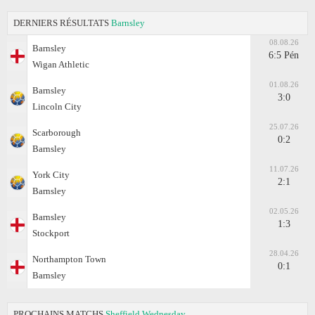
DERNIERS RÉSULTATS
Barnsley
08.08.26
Barnsley
6:5 Pén
Wigan Athletic
01.08.26
Barnsley
3:0
Lincoln City
25.07.26
Scarborough
0:2
Barnsley
11.07.26
York City
2:1
Barnsley
02.05.26
Barnsley
1:3
Stockport
28.04.26
Northampton Town
0:1
Barnsley
PROCHAINS MATCHS
Sheffield Wednesday