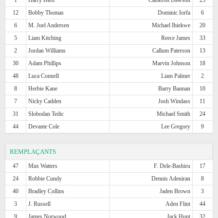
12
Bobby Thomas
Dominic Iorfa
6
6
M. Juel Andersen
Michael Ihiekwe
20
5
Liam Kitching
Reece James
33
2
Jordan Williams
Callum Paterson
13
30
Adam Phillips
Marvin Johnson
18
48
Luca Connell
Liam Palmer
2
8
Herbie Kane
Barry Bannan
10
7
Nicky Cadden
Josh Windass
11
31
Slobodan Tedic
Michael Smith
24
44
Devante Cole
Lee Gregory
9
REMPLAÇANTS
47
Max Watters
F. Dele-Bashiru
17
24
Robbie Cundy
Dennis Adeniran
8
40
Bradley Collins
Jaden Brown
3
3
J. Russell
Aden Flint
44
9
James Norwood
Jack Hunt
32