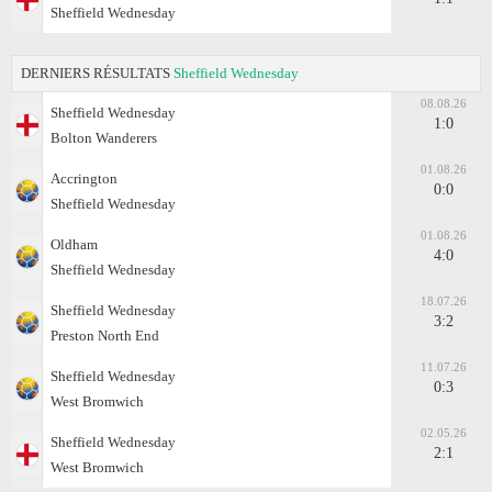
Sheffield Wednesday
DERNIERS RÉSULTATS
Sheffield Wednesday
08.08.26
Sheffield Wednesday
1:0
Bolton Wanderers
01.08.26
Accrington
0:0
Sheffield Wednesday
01.08.26
Oldham
4:0
Sheffield Wednesday
18.07.26
Sheffield Wednesday
3:2
Preston North End
11.07.26
Sheffield Wednesday
0:3
West Bromwich
02.05.26
Sheffield Wednesday
2:1
West Bromwich