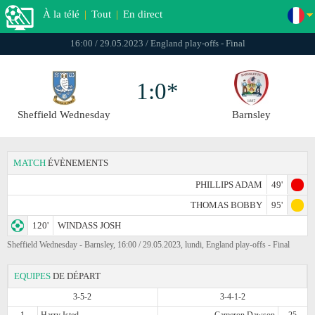
À la télé
|
Tout
|
En direct
16:00 / 29.05.2023 / England play-offs - Final
1:0*
Sheffield Wednesday
Barnsley
MATCH
ÉVÈNEMENTS
PHILLIPS ADAM
49'
THOMAS BOBBY
95'
120'
WINDASS JOSH
Sheffield Wednesday - Barnsley, 16:00 / 29.05.2023, lundi, England play-offs - Final
EQUIPES
DE DÉPART
3-5-2
3-4-1-2
1
Harry Isted
Cameron Dawson
25