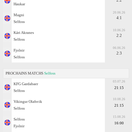
2:2
Haukar
20.06.26
Magni
4:1
Selfoss
10.06.26
Kári Akranes
2:2
Selfoss
06.06.26
Fjolnir
2:3
Selfoss
PROCHAINS MATCHS
Selfoss
03.07.26
KFG Gardabaer
21:15
Selfoss
10.08.26
Vikingur Olafsvik
21:15
Selfoss
15.08.26
Selfoss
16:00
Fjolnir