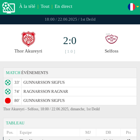
À la télé
|
Tout
|
En direct
18:00 / 22.06.2025 / 1st Deild
2:0
Thor Akureyri
Selfoss
[ 1:0 ]
MATCH
ÉVÈNEMENTS
33'
GUNNARSSON SIGFUS
74'
RAGNARSSON RAGNAR
80'
GUNNARSSON SIGFUS
Thor Akureyri - Selfoss, 18:00 / 22.06.2025, dimanche, 1st Deild
TABLEAU
Pos.
Equipe
MJ
DB
Pts