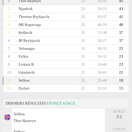
1.
Thor Akureyri
22
51-31
45
2.
Njardvik
22
50-25
43
3.
Throttur Reykjavik
22
43-37
41
4.
HK Kopavogs
22
46-29
40
5.
Keflavik
22
53-39
37
6.
IR Reykjavik
22
38-27
37
7.
Volsungur
22
36-52
25
8.
Fylkir
22
34-32
23
9.
Leiknir R.
22
24-40
23
10.
Grindavik
22
38-61
21
11.
Selfoss
22
25-44
19
12.
Fjolnir
22
32-53
15
DERNIERS RÉSULTATS
EN FACE A FACE
30.08.25
Selfoss
3:2
Thor Akureyri
13.05.25
Selfoss