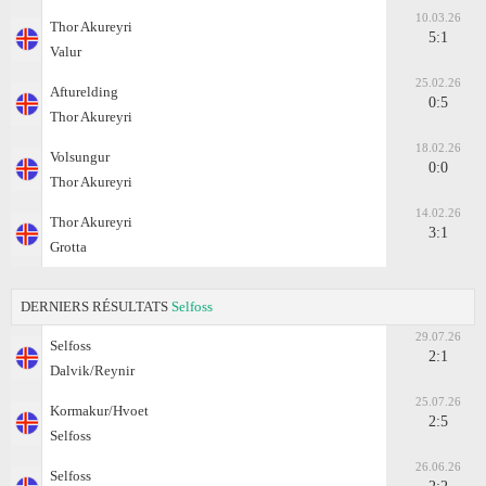
10.03.26
Thor Akureyri
5:1
Valur
25.02.26
Afturelding
0:5
Thor Akureyri
18.02.26
Volsungur
0:0
Thor Akureyri
14.02.26
Thor Akureyri
3:1
Grotta
DERNIERS RÉSULTATS
Selfoss
29.07.26
Selfoss
2:1
Dalvik/Reynir
25.07.26
Kormakur/Hvoet
2:5
Selfoss
26.06.26
Selfoss