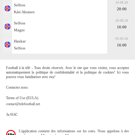
19.08.26
Selfoss
20:00
Kári Akranes
29.08.26
Selfoss
16:00
Magni
05.09.26
Haukar
16:00
Selfoss
Football à la télé - Tous droits réservés. Avec le site que vous visitez, vous acceptez
automatiquement la politique de confidentialité et la politique de cookies! Ici vous
pouvez vous familiariser avec eux!
Contactez nous:
Terms of Use (EULA)
contact@telefootball.net
За НАС
L'application contient des informations sur les cotes. Nous appelons à des