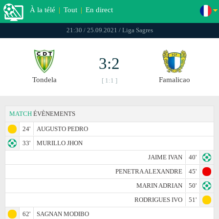
À la télé
|
Tout
|
En direct
21:30 / 25.09.2021 / Liga Sagres
3:2
Tondela
Famalicao
[ 1:1 ]
MATCH
ÉVÈNEMENTS
24'
AUGUSTO PEDRO
33'
MURILLO JHON
JAIME IVAN
40'
PENETRA ALEXANDRE
45'
MARIN ADRIAN
50'
RODRIGUES IVO
51'
62'
SAGNAN MODIBO