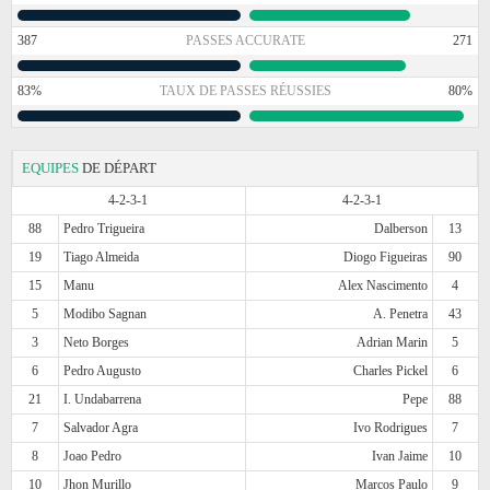
387
PASSES ACCURATE
271
83%
TAUX DE PASSES RÉUSSIES
80%
EQUIPES
DE DÉPART
4-2-3-1
4-2-3-1
88
Pedro Trigueira
Dalberson
13
19
Tiago Almeida
Diogo Figueiras
90
15
Manu
Alex Nascimento
4
5
Modibo Sagnan
A. Penetra
43
3
Neto Borges
Adrian Marin
5
6
Pedro Augusto
Charles Pickel
6
21
I. Undabarrena
Pepe
88
7
Salvador Agra
Ivo Rodrigues
7
8
Joao Pedro
Ivan Jaime
10
10
Jhon Murillo
Marcos Paulo
9