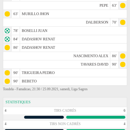
PEPE
63'
63'
MURILLO JHON
DALBERSON
70'
78'
BOSELLI JUAN
84'
DADASHOV RENAT
86'
DADASHOV RENAT
NASCIMENTO ALEX
86'
TAVARES DAVID
90'
90'
TRIGUEIRA PEDRO
90'
BEBETO
Tondela - Famalicao, 21:30 / 25.09.2021, samedi, Liga Sagres
STATISTIQUES
4
TIRS CADRÉS
6
4
TIRS NON CADRÉS
4