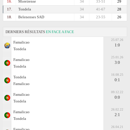
16.
Moreirense
34
33-51
29
17.
Tondela
34
41-67
28
18.
Belenenses SAD
34
23-55
26
DERNIERS RÉSULTATS
EN FACE A FACE
25.07.26
Famalicao
1:0
Tondela
25.01.26
Famalicao
3:0
Tondela
16.08.25
Tondela
0:1
Famalicao
09.12.22
Famalicao
0:0
Tondela
26.02.22
Famalicao
2:1
Tondela
26.04.21
Famalicao