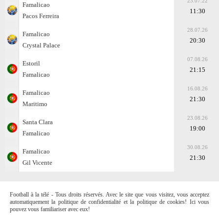
23.07.22
Famalicao
11:30
Pacos Ferreira
28.07.26
Famalicao
20:30
Crystal Palace
07.08.26
Estoril
21:15
Famalicao
16.08.26
Famalicao
21:30
Maritimo
23.08.26
Santa Clara
19:00
Famalicao
30.08.26
Famalicao
21:30
Gil Vicente
Football à la télé - Tous droits réservés. Avec le site que vous visitez, vous acceptez
automatiquement la politique de confidentialité et la politique de cookies! Ici vous
pouvez vous familiariser avec eux!