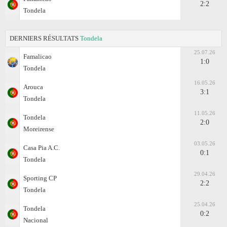
2:2
Tondela
DERNIERS RÉSULTATS
Tondela
25.07.26
Famalicao
1:0
Tondela
16.05.26
Arouca
3:1
Tondela
11.05.26
Tondela
2:0
Moreirense
03.05.26
Casa Pia A.C.
0:1
Tondela
29.04.26
Sporting CP
2:2
Tondela
25.04.26
Tondela
0:2
Nacional