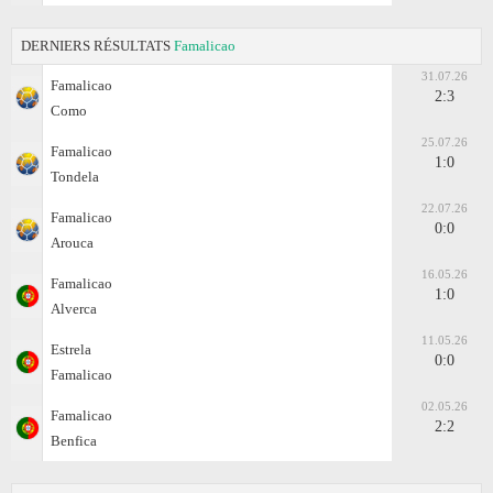
DERNIERS RÉSULTATS
Famalicao
31.07.26
Famalicao
2:3
Como
25.07.26
Famalicao
1:0
Tondela
22.07.26
Famalicao
0:0
Arouca
16.05.26
Famalicao
1:0
Alverca
11.05.26
Estrela
0:0
Famalicao
02.05.26
Famalicao
2:2
Benfica