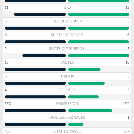
11
TIRS
13
3
BLOCKED SHOTS
3
6
SHOTS INSIDEBOX
6
5
SHOTS OUTSIDEBOX
7
19
FAUTES
10
5
CORNERS
3
4
OFFSIDES
2
58%
POSSESSION
42%
4
GOALKEEPER SAVES
1
465
TOTAL DE PASSES
337