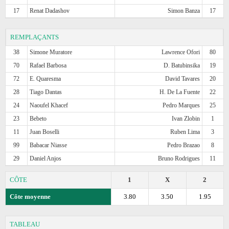
17
Renat Dadashov
Simon Banza
17
REMPLAÇANTS
38
Simone Muratore
Lawrence Ofori
80
70
Rafael Barbosa
D. Batubinsika
19
72
E. Quaresma
David Tavares
20
28
Tiago Dantas
H. De La Fuente
22
24
Naoufel Khacef
Pedro Marques
25
23
Bebeto
Ivan Zlobin
1
11
Juan Boselli
Ruben Lima
3
99
Babacar Niasse
Pedro Brazao
8
29
Daniel Anjos
Bruno Rodrigues
11
CÔTE
1
X
2
Côte moyenne
3.80
3.50
1.95
TABLEAU