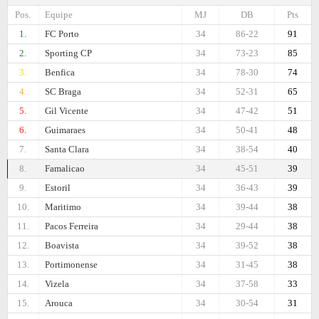
Pos.
Equipe
MJ
DB
Pts
1.
FC Porto
34
86-22
91
2.
Sporting CP
34
73-23
85
3.
Benfica
34
78-30
74
4.
SC Braga
34
52-31
65
5.
Gil Vicente
34
47-42
51
6.
Guimaraes
34
50-41
48
7.
Santa Clara
34
38-54
40
8.
Famalicao
34
45-51
39
9.
Estoril
34
36-43
39
10.
Maritimo
34
39-44
38
11.
Pacos Ferreira
34
29-44
38
12.
Boavista
34
39-52
38
13.
Portimonense
34
31-45
38
14.
Vizela
34
37-58
33
15.
Arouca
34
30-54
31