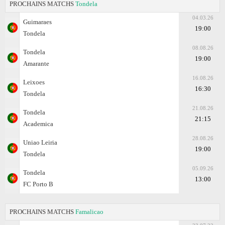
PROCHAINS MATCHS
Tondela
04.03.26
Guimaraes
19:00
Tondela
08.08.26
Tondela
19:00
Amarante
16.08.26
Leixoes
16:30
Tondela
21.08.26
Tondela
21:15
Academica
28.08.26
Uniao Leiria
19:00
Tondela
05.09.26
Tondela
13:00
FC Porto B
PROCHAINS MATCHS
Famalicao