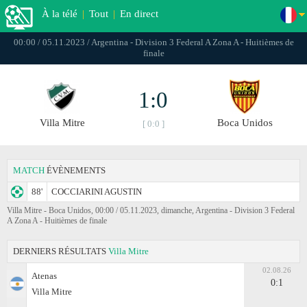
À la télé
|
Tout
|
En direct
00:00 / 05.11.2023 / Argentina - Division 3 Federal A Zona A - Huitièmes de
finale
1:0
Villa Mitre
Boca Unidos
[ 0:0 ]
MATCH
ÉVÈNEMENTS
88'
COCCIARINI AGUSTIN
Villa Mitre - Boca Unidos, 00:00 / 05.11.2023, dimanche, Argentina - Division 3 Federal
A Zona A - Huitièmes de finale
DERNIERS RÉSULTATS
Villa Mitre
02.08.26
Atenas
0:1
Villa Mitre