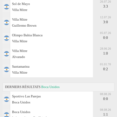
26.07.26
Sol de Mayo
3:3
Villa Mitre
12.07.26
Villa Mitre
3:0
Guillermo Brown
05.07.26
Olimpo Bahia Blanca
0:0
Villa Mitre
28.06.26
Villa Mitre
1:0
Alvarado
01.01.70
Santamarina
0:2
Villa Mitre
DERNIERS RÉSULTATS
Boca Unidos
08.08.26
Sportivo Las Parejas
0:0
Boca Unidos
08.08.26
Boca Unidos
1:1