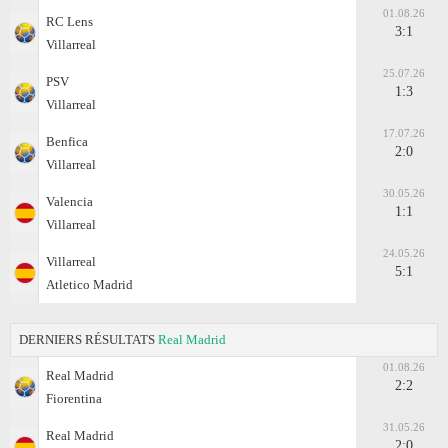
01.08.26
RC Lens
3:1
Villarreal
25.07.26
PSV
1:3
Villarreal
17.07.26
Benfica
2:0
Villarreal
30.05.26
Valencia
1:1
Villarreal
24.05.26
Villarreal
5:1
Atletico Madrid
DERNIERS RÉSULTATS
Real Madrid
01.08.26
Real Madrid
2:2
Fiorentina
31.05.26
Real Madrid
2:0