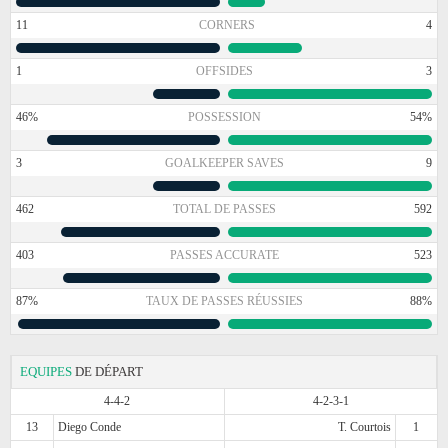
11
CORNERS
4
1
OFFSIDES
3
46%
POSSESSION
54%
3
GOALKEEPER SAVES
9
462
TOTAL DE PASSES
592
403
PASSES ACCURATE
523
87%
TAUX DE PASSES RÉUSSIES
88%
EQUIPES
DE DÉPART
4-4-2
4-2-3-1
13
Diego Conde
T. Courtois
1