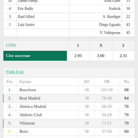
10
Daniel Parejo
Arda Guler
15
4
Eric Bailly
Endrick
16
3
Raul Albiol
A. Ruediger
22
1
Luiz Junior
Diego Aguado
43
V. Valdepenas
45
CÔTE
1
X
2
Côte moyenne
2.95
3.60
2.31
TABLEAU
Pos.
Equipe
MJ
DB
Pts
1.
Barcelonе
38
102-39
88
2.
Real Madrid
38
78-38
84
3.
Atletico Madrid
38
68-30
76
4.
Athletic Club
38
54-29
70
5.
Villarreal
38
71-51
70
6.
Betis
38
57-50
60