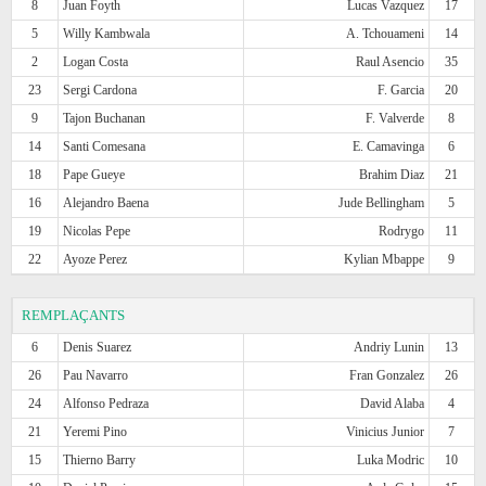
8
Juan Foyth
Lucas Vazquez
17
5
Willy Kambwala
A. Tchouameni
14
2
Logan Costa
Raul Asencio
35
23
Sergi Cardona
F. Garcia
20
9
Tajon Buchanan
F. Valverde
8
14
Santi Comesana
E. Camavinga
6
18
Pape Gueye
Brahim Diaz
21
16
Alejandro Baena
Jude Bellingham
5
19
Nicolas Pepe
Rodrygo
11
22
Ayoze Perez
Kylian Mbappe
9
REMPLAÇANTS
6
Denis Suarez
Andriy Lunin
13
26
Pau Navarro
Fran Gonzalez
26
24
Alfonso Pedraza
David Alaba
4
21
Yeremi Pino
Vinicius Junior
7
15
Thierno Barry
Luka Modric
10