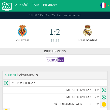
À la télé
|
Tout
|
En direct
18:30 / 15.03.2025 / LaLiga Santander
1:2
Villarreal
Real Madrid
[ 1:2 ]
DIFFUSIONS TV
MATCH
ÉVÈNEMENTS
7'
FOYTH JUAN
MBAPPE KYLIAN
17'
MBAPPE KYLIAN
23'
TCHOUAMENI AURELIEN
33'