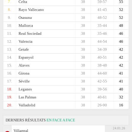
7.
Celta
38
59-57
55
8.
Rayo Vallecano
38
41-45
52
9.
Osasuna
38
48-52
52
10.
Mallorca
38
35-44
48
11.
Real Sociedad
38
35-46
46
12.
Valencia
38
44-54
46
13.
Getafe
38
34-39
42
14.
Espanyol
38
40-51
42
15.
Alaves
38
38-48
42
16.
Girona
38
44-60
41
17.
Séville
38
42-55
41
18.
Leganes
38
39-56
40
19.
Las Palmas
38
40-61
32
20.
Valladolid
38
26-90
16
DERNIERS RÉSULTATS
EN FACE A FACE
24.01.26
Villarreal