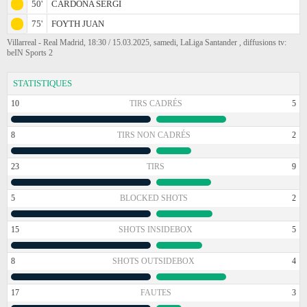
50'
CARDONA SERGI
75'
FOYTH JUAN
Villarreal - Real Madrid, 18:30 / 15.03.2025, samedi, LaLiga Santander , diffusions tv:
beIN Sports 2
STATISTIQUES
10
TIRS CADRÉS
5
8
TIRS NON CADRÉS
2
23
TIRS
9
5
BLOCKED SHOTS
2
15
SHOTS INSIDEBOX
5
8
SHOTS OUTSIDEBOX
4
17
FAUTES
3