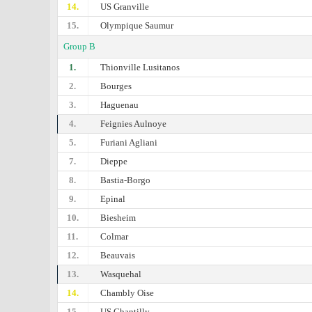
14.
US Granville
15.
Olympique Saumur
Group B
1.
Thionville Lusitanos
2.
Bourges
3.
Haguenau
4.
Feignies Aulnoye
5.
Furiani Agliani
7.
Dieppe
8.
Bastia-Borgo
9.
Epinal
10.
Biesheim
11.
Colmar
12.
Beauvais
13.
Wasquehal
14.
Chambly Oise
15.
US Chantilly