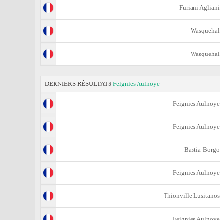
Furiani Agliani
Wasquehal
Wasquehal
DERNIERS RÉSULTATS
Feignies Aulnoye
Feignies Aulnoye
Feignies Aulnoye
Bastia-Borgo
Feignies Aulnoye
Thionville Lusitanos
Feignies Aulnoye