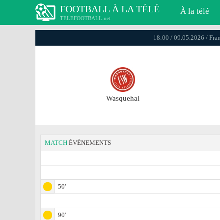
FOOTBALL À LA TÉLÉ
À la télé
TELEFOOTBALL.net
18:00 / 09.05.2026 / Fra
Wasquehal
MATCH
ÉVÈNEMENTS
50'
90'