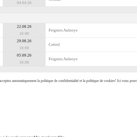
04.04.26
22.08.26
Feignies Aulnoye
18:00
29.08.26
Créteil
18:00
05.09.26
Feignies Aulnoye
18:00
s acceptez automatiquement la politique de confidentialité et la politique de cookies! Ici vous pou