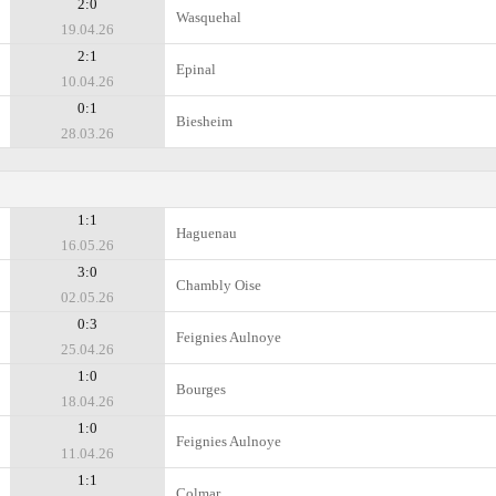
2:0
Wasquehal
19.04.26
2:1
Epinal
10.04.26
0:1
Biesheim
28.03.26
1:1
Haguenau
16.05.26
3:0
Chambly Oise
02.05.26
0:3
Feignies Aulnoye
25.04.26
1:0
Bourges
18.04.26
1:0
Feignies Aulnoye
11.04.26
1:1
Colmar