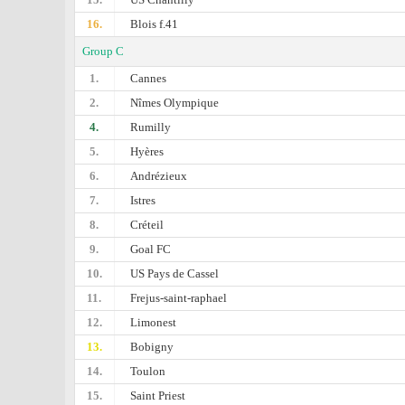
16.
Blois f.41
Group C
1.
Cannes
2.
Nîmes Olympique
4.
Rumilly
5.
Hyères
6.
Andrézieux
7.
Istres
8.
Créteil
9.
Goal FC
10.
US Pays de Cassel
11.
Frejus-saint-raphael
12.
Limonest
13.
Bobigny
14.
Toulon
15.
Saint Priest