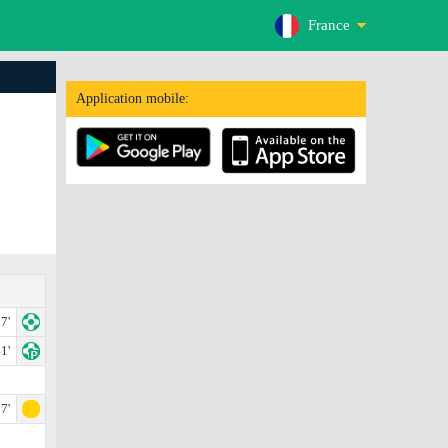
France
Application mobile:
7'
1'
7'