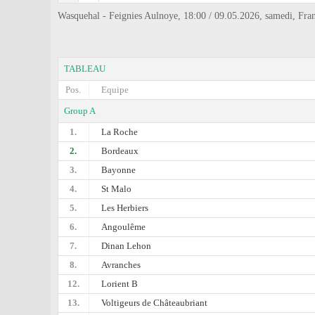
Wasquehal - Feignies Aulnoye, 18:00 / 09.05.2026, samedi, Fra
TABLEAU
Pos.
Equipe
Group A
1.
La Roche
2.
Bordeaux
3.
Bayonne
4.
St Malo
5.
Les Herbiers
6.
Angoulême
7.
Dinan Lehon
8.
Avranches
12.
Lorient B
13.
Voltigeurs de Châteaubriant