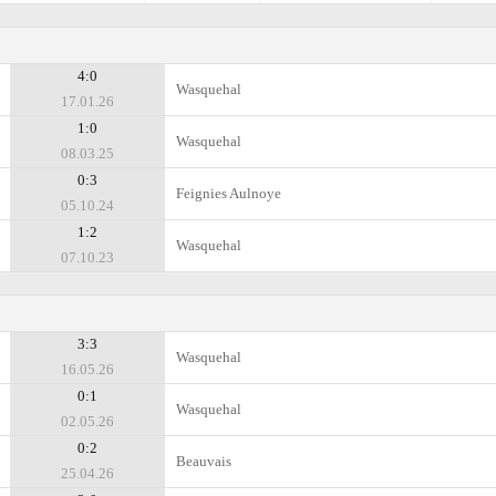
4:0
Wasquehal
17.01.26
1:0
Wasquehal
08.03.25
0:3
Feignies Aulnoye
05.10.24
1:2
Wasquehal
07.10.23
3:3
Wasquehal
16.05.26
0:1
Wasquehal
02.05.26
0:2
Beauvais
25.04.26