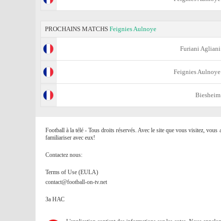
PROCHAINS MATCHS
Feignies Aulnoye
Furiani Agliani
Feignies Aulnoye
Biesheim
Football à la télé - Tous droits réservés. Avec le site que vous visitez, vou
familiariser avec eux!
Contactez nous:
Terms of Use (EULA)
contact@football-on-tv.net
За НАС