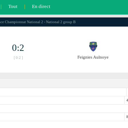
|
Tout
|
En direct
nce Championnat National 2 - National 2 group B
0:2
Feignies Aulnoye
[ 0:2 ]
4
8