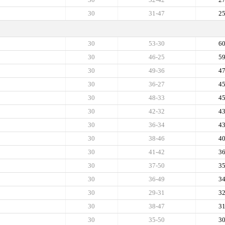
30
31-47
2
30
53-30
6
30
46-25
5
30
49-36
4
30
36-27
4
30
48-33
4
30
42-32
4
30
36-34
4
30
38-46
4
30
41-42
3
30
37-50
3
30
36-49
3
30
29-31
3
30
38-47
3
30
35-50
3