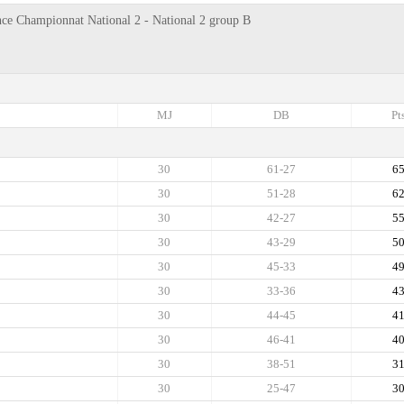
nce Championnat National 2 - National 2 group B
MJ
DB
Pt
30
61-27
6
30
51-28
6
30
42-27
5
30
43-29
5
30
45-33
4
30
33-36
4
30
44-45
4
30
46-41
4
30
38-51
3
30
25-47
3