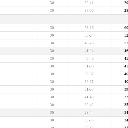
30
32-41
2
30
37-56
2
30
53-36
6
30
35-24
5
30
43-29
5
30
41-24
4
30
45-40
4
30
31-36
4
30
32-37
4
30
32-37
4
30
31-37
3
30
41-43
3
30
39-42
3
30
28-44
3
30
35-35
3
30
32-42
2